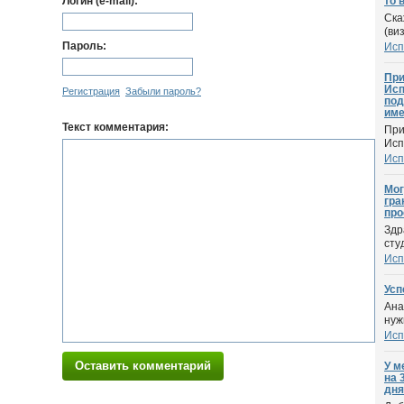
Логин (e-mail):
то 
Ска
(ви
Пароль:
Исп
При
Исп
Регистрация
Забыли пароль?
под
име
Текст комментария:
При
Исп
Исп
Мог
гра
про
Здр
сту
Исп
Усп
Ана
нуж
Исп
Оставить комментарий
У м
на 
дня.