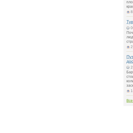
пло
кра
8
Ту
0
Поч
люд
стр
2
Пу
до
2
Бар
сто
кол
зас
1
Все