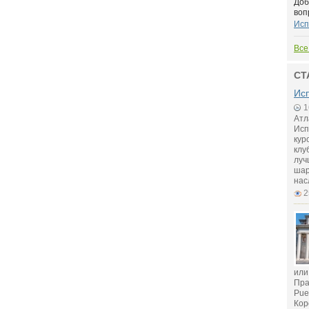
Доб
воп
Исп
Все
СТ
Исп
1
Атл
Исп
кур
клу
луч
шар
нас
2
или
Пра
Pue
Кор