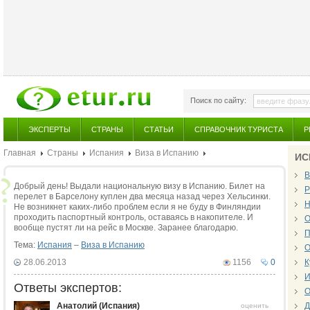
Поиск по сайту:
ЭКСПЕРТЫ
СТРАНЫ
СТАТЬИ
СПРАВОЧНИК ТУРИСТА
Р
Главная
Страны
Испания
Виза в Испанию
ИС
В
Добрый день! Выдали национальную визу в Испанию. Билет на
Р
перелет в Барселону куплен два месяца назад через Хельсинки.
Н
Не возникнет каких-либо проблем если я не буду в Финляндии
проходить паспортный контроль, оставаясь в накопителе. И
О
вообще пустят ли на рейс в Москве. Заранее благодарю.
П
Тема:
Испания
–
Виза в Испанию
О
28.06.2013
1156
0
К
И
Ответы экспертов:
О
Анатолий (Испания)
Д
оценить