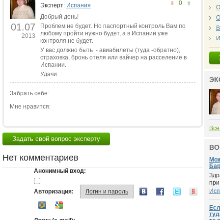
0
Эксперт:
Испания
О
Добрый день!
О
01.07
Проблем не будет. Но паспортный контроль Вам по
В
любому пройти нужно будет, а в Испании уже
2013
И
контроля не будет.
У вас должно быть - авиабилеты (туда -обратно),
страховка, бронь отеля или вайчер на расселение в
Испании.
Удачи
ЭК
Забрать себе:
Мне нравится:
Все
Задать свой вопрос эксперту
ВО
Нет комментариев
Мож
Бар
Анонимный вход:
Здр
при
Исп
Авторизация:
Логин и пароль
Есл
туд