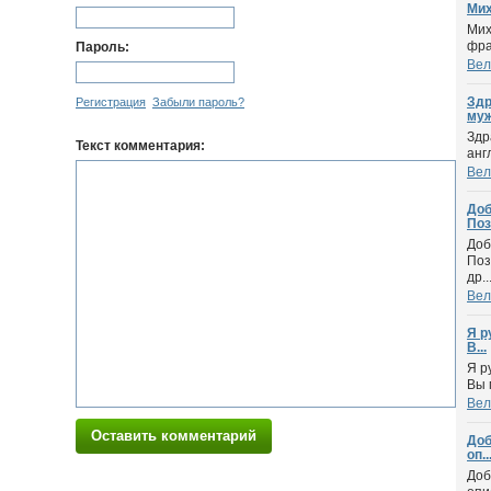
Мих
Мих
фра
Пароль:
Вел
Здр
Регистрация
Забыли пароль?
муж
Здр
Текст комментария:
анг
Вел
Доб
Поз
Доб
Поз
др..
Вел
Я р
В...
Я р
Вы 
Вел
Оставить комментарий
Доб
оп..
Доб