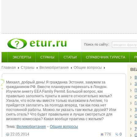
Поиск по сайту:
ЭКСПЕРТЫ
СТРАНЫ
СТАТЬИ
СПРАВОЧНИК ТУРИСТА
Р
Главная
Страны
Великобритания
Общие вопросы
ВЕ
В
Михаил, добрый день! Я гражданка Эстонии, замужем за
З
гражданином РФ. Вместе планируем переехать в Лондон.
П
Изучили анкету EEA Family Permit. Большой вопрос, как
правильно заполнить пункты в анкете относительно жилья?
О
Узнали, что если мы вместе только въезжаем в Англию, то
Г
прийдется заплатить за полгода вперед, так как пока нет
Т
постоянной работы. Можно ли указать там жилье друзей? Или
снять отель? Что будет правильнее и лучше смотреться для
О
визового комиссара? Какая вообще практика с жильем?
В
Тема:
Великобритания
–
Общие вопросы
Т
22.05.2014
776
0
О