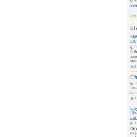
опи
Вел
Все
СТ
Ква
по
0
В Л
зав
уни
1
Об
0
Узн
пря
1
Обу
Шв
пр
2
Об 
ино