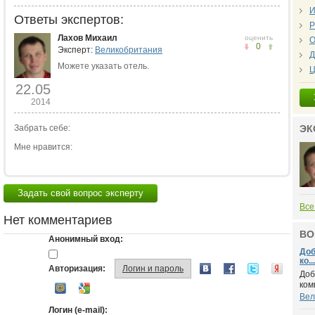
И
Ответы экспертов:
Р
Лахов Михаил
оценить
О
0
Эксперт:
Великобритания
Д
Можете указать отель.
Ц
22.05
2014
ЭК
Забрать себе:
Мне нравится:
Задать свой вопрос эксперту
Все
Нет комментариев
ВО
Анонимный вход:
Доб
ко...
Авторизация:
Логин и пароль
Доб
ком
Вел
Логин (e-mail):