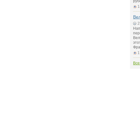
руб
1
Вел
2
Нап
пер
Вел
это
Фра
1
Все