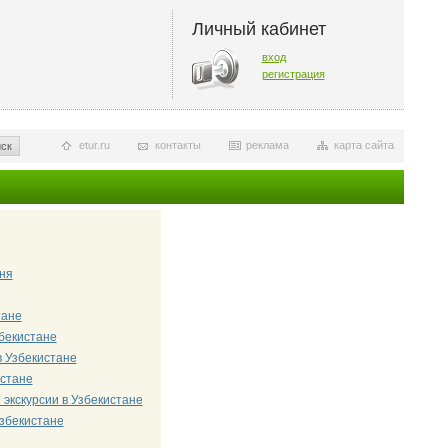
Личный кабинет
вход
регистрация
etur.ru
контакты
реклама
карта сайта
ск
ня
тане
бекистане
в Узбекистане
стане
экскурсии в Узбекистане
Узбекистане