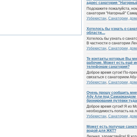
адрес санатория "Нагорный"
Подскажите пожалуйста, но
санатория "Нагорный" Самар
Узбекистан
,
Санатории, дом
Хотелось бы узнать о сана
области....
Хотелось бы узнать о санат
В частности о санатории Лен
Узбекистан
,
Санатории, дом
Те контакты которые Вы мн
рабочие. Может есть ещё 
телефонам санатория?
Доброе время суток! По-пре
связаться с санаторием Абу
Узбекистан
,
Санатории, дом
Очень прошу сообщить мне
Абу Али под Самаркандом 
бронирования путёвки туда 
Доброе время суток!! Я из М
необходимость попасть на ле
Узбекистан
,
Санатории, дом
Может есть получше санат
водой для ЖКТ?
Леонид, здравствуйте! Я хо