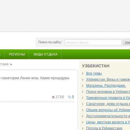
Поиск по сайту:
пои
А
РЕГИОНЫ
ВИДЫ ОТДЫХА
стане
УЗБЕКИСТАН
Все темы
 о санатории Ленин юлы. Какие процедуры
Узбекистан: Визы и тамож
Магазины. Распродажи.
Поиск человека в Узбекис
1718
0
Таможенные правила в Уз
Санатории, дома отдыха 
Общие вопросы об Узбеки
Достопримечательности и 
Цены, местная валюта в 
Погода в Узбекистане