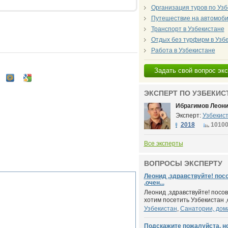
Организация туров по Узб
Путешествие на автомоби
Транспорт в Узбекистане
Отдых без турфирм в Узб
Работа в Узбекистане
Задать свой вопрос эк
ЭКСПЕРТ ПО УЗБЕКИС
Ибрагимов Леон
Эксперт:
Узбекис
2018
1010
Все эксперты
ВОПРОСЫ ЭКСПЕРТУ
Леонид ,здравствуйте! пос
,очен...
Леонид ,здравствуйте! посо
хотим посетить Узбекистан ,с
Узбекистан
,
Санатории, дом
Подскажите пожалуйста, н