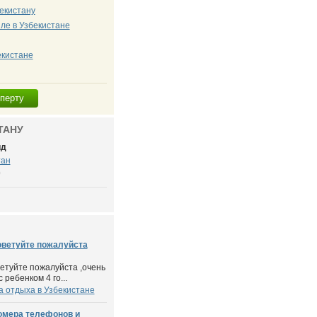
екистану
ле в Узбекистане
екистане
сперту
ТАНУ
ид
тан
0
оветуйте пожалуйста
ветуйте пожалуйста ,очень
 ребенком 4 го...
а отдыха в Узбекистане
омера телефонов и