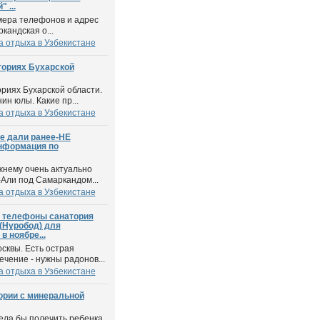
 ...
мера телефонов и адрес
кандская о...
а отдыха в Узбекистане
ториях Бухарской
ориях Бухарской области.
ин юлы. Какие пр...
а отдыха в Узбекистане
е дали ранее-НЕ
информация по
жнему очень актуально
-Али под Самаркандом...
а отдыха в Узбекистане
 телефоны санатория
(Нуробод) для
в ноябре...
осквы. Есть острая
чение - нужны радонов...
а отдыха в Узбекистане
ории с минеральной
тела бы полечить ребенка