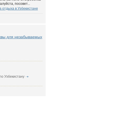
луйста, посовет...
а отдыха в Узбекистане
квы для незабываемых
по Узбекистану