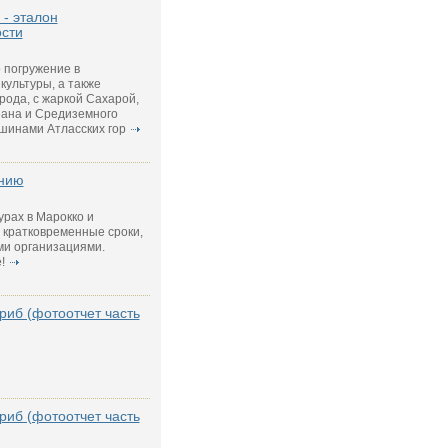
- эталон
ости
 погружение в
культуры, а также
ода, с жаркой Сахарой,
еана и Средиземного
шинами Атласских гор
анию
урах в Марокко и
 кратковременные сроки,
ми организациями.
!
риб (фотоотчет часть
риб (фотоотчет часть