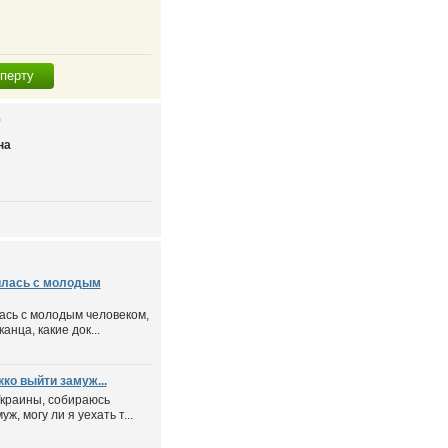
сперту
О
на
илась с молодым
ась с молодым человеком,
анца, какие док...
ко выйти замуж...
Украины, собираюсь
ж, могу ли я уехать т...