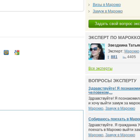
Визы в Марокко
Замуж в Марокко
Задать свой вопрос эк
ЭКСПЕРТ ПО МАРОКК
Звездкина Татья
Эксперт:
Марокко
881
4405
Все эксперты
ВОПРОСЫ ЭКСПЕРТУ
Здравствуйте! Я познаком
человеком,...
Здравствуйте! Я познакомил
и хочу выйти замуж за марокк
Марокко
,
Замуж в Марокко
Собираюсь поехать в Марок
Здравствуйте. Я гражданка 
поехать в Марокко выйти заму
Марокко
,
Замуж в Марокко