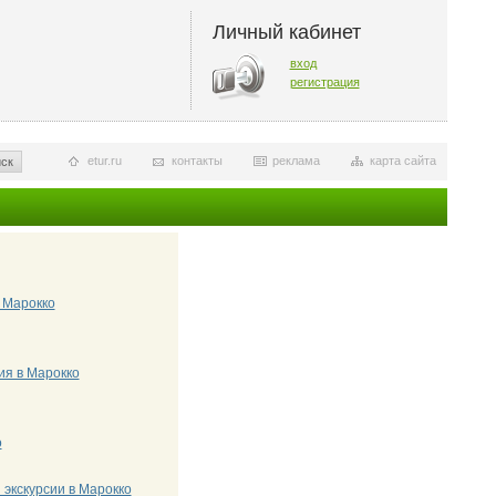
Личный кабинет
вход
регистрация
etur.ru
контакты
реклама
карта сайта
ск
 Марокко
ия в Марокко
о
экскурсии в Марокко