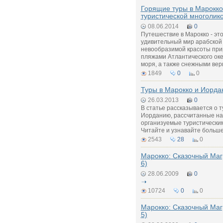
Горящие туры в Марокко 
туристической многолик
08.06.2014
0
Путешествие в Марокко - это
удивительный мир арабской 
невообразимой красоты прир
пляжами Атлантического ок
моря, а также снежными вер
1849
0
0
Туры в Марокко и Иорд
26.03.2013
0
В статье рассказывается о т
Иорданию, рассчитанные на
организуемые туристически
Читайте и узнавайте больше
2543
28
0
Марокко: Сказочный Маг
6)
28.06.2009
0
10724
0
0
Марокко: Сказочный Маг
5)