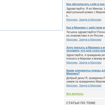
Как обезопасить себя в пое
Здравствуйте. Я из Минска. 
виртуальный роман с Марок
к...
Марокко
,
Замуж в Марокко
Как в Марокко с рабством 
Татьяна здравствуйте! Позн
на знакомствах я из России , 
Марокко
,
Замуж в Марокко
Хочу поехать в Марокко к
человеку, что для этого ну
Здраствуйте, я гражданка ре
поехать в Марокко к моему м
Марокко
,
Замуж в Марокко
Какие документы нужны дл
Марокко?
Добрый день! Я, гражданка 
замуж за гражданина Марокко
Марокко
,
Замуж в Марокко
Все вопросы
СТАТЬИ ПО ТЕМЕ