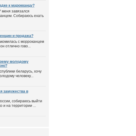
здке к марокканцу?
У меня завязался
канцем. Собираюсь ехать
женщин и продажа?
акомилась с морроканцем
он отлично гово...
 моему молодому
жно?
спублики беларусь, хочу
олодому человеку...
я замужества в
России, собираюсь выйти
 и на территории ...