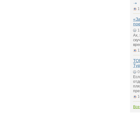
1
«За
пое
1
Ах,
ску
вре
1
ТО
Ту
0
Есл
отд
пля
пре
1
Все