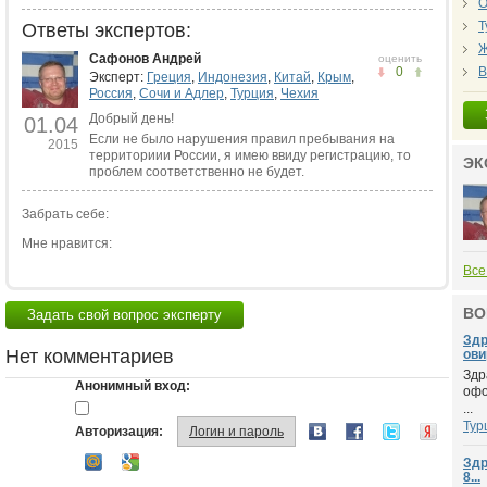
О
Т
Ответы экспертов:
Ж
Сафонов Андрей
оценить
0
В
Эксперт:
Греция
,
Индонезия
,
Китай
,
Крым
,
Россия
,
Сочи и Адлер
,
Турция
,
Чехия
Добрый день!
01.04
Если не было нарушения правил пребывания на
2015
территориии России, я имею ввиду регистрацию, то
ЭК
проблем соответственно не будет.
Забрать себе:
Мне нравится:
Все
ВО
Задать свой вопрос эксперту
Здр
Нет комментариев
овир
Здр
Анонимный вход:
офо
...
Тур
Авторизация:
Логин и пароль
Здр
8...