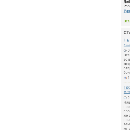
Доб
Рос
Тур
Все
СТ
На 
ква
0
Все
во 
ква
отп
бол
1
Гё
мег
2
Наш
нер
про
же 
поч
зем
кот