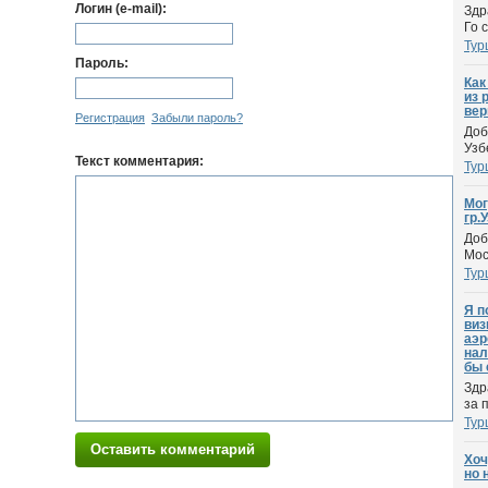
Логин (e-mail):
Здр
Го 
Тур
Пароль:
Как
из 
вер
Регистрация
Забыли пароль?
Доб
Узб
Текст комментария:
Тур
Мог
гр.
Доб
Мос
Тур
Я п
виз
аэр
нал
бы 
Здр
за 
Тур
Оставить комментарий
Хоч
но 