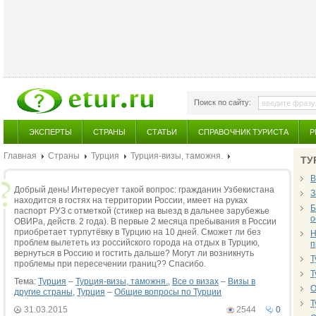
Поиск по сайту:
ЭКСПЕРТЫ
СТРАНЫ
СТАТЬИ
СПРАВОЧНИК ТУРИСТА
Р
Главная
Страны
Турция
Турция-визы, таможня.
ТУ
В
Добрый день! Интересует такой вопрос: гражданин Узбекистана
З
находится в гостях на территории России, имеет на руках
Б
паспорт РУЗ с отметкой (стикер на выезд в дальнее зарубежье
о
ОВИРа, действ. 2 года). В первые 2 месяца пребывания в России
приобретает турпутёвку в Турцию на 10 дней. Сможет ли без
Н
проблем вылететь из российского города на отдых в Турцию,
п
вернуться в Россию и гостить дальше? Могут ли возникнуть
Т
проблемы при пересечении границ?? Спасибо.
Т
Тема:
Турция
–
Турция-визы, таможня.
,
Все о визах
–
Визы в
О
другие страны
,
Турция
–
Общие вопросы по Турции
Т
31.03.2015
2544
0