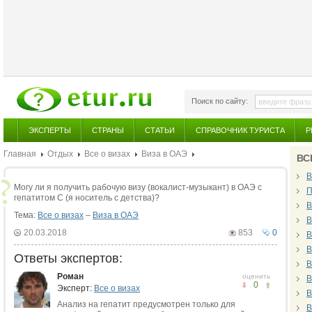
Поиск по сайту:
ЭКСПЕРТЫ
СТРАНЫ
СТАТЬИ
СПРАВОЧНИК ТУРИСТА
Р
Главная
Отдых
Все о визах
Виза в ОАЭ
ВС
В
Могу ли я получить рабочую визу (вокалист-музыкант) в ОАЭ с
П
гепатитом С (я носитель с детства)?
В
Тема:
Все о визах
–
Виза в ОАЭ
В
20.03.2018
853
0
В
В
Ответы экспертов:
В
Роман
оценить
В
0
Эксперт:
Все о визах
В
Анализ на гепатит предусмотрен только для
В