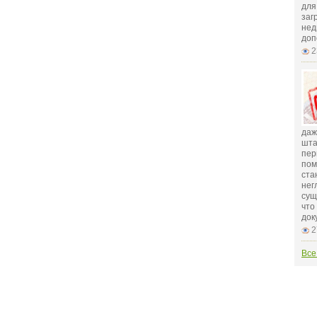
для
заг
нед
доп
2
даж
шта
пер
пом
ста
нег
сущ
что
док
2
Все