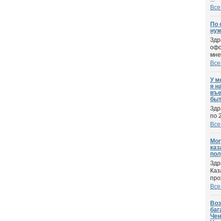
Все
По 
нуж
Здр
офо
мне?
Все
У м
я н
въе
быт
Здр
по 
Все
Мог
каз
пол
Здр
Каз
про
Все
Воз
баг
Чен