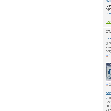
Чен
Здр
офо
Все
Все
СТ
Как
3
Что
док
1
2
Апо
0
Все
сов
в т