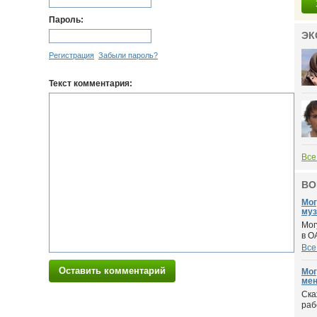
Пароль:
ЭК
Регистрация
Забыли пароль?
Текст комментария:
Все
ВО
Мог
муз
Мог
в О
Все
Оставить комментарий
Мог
мен
Ска
раб
...