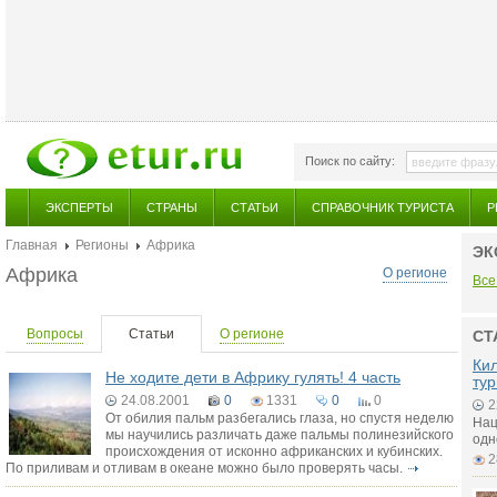
Поиск по сайту:
ЭКСПЕРТЫ
СТРАНЫ
СТАТЬИ
СПРАВОЧНИК ТУРИСТА
Р
Главная
Регионы
Африка
ЭК
Африка
О регионе
Все
Вопросы
Статьи
О регионе
СТ
Ки
Не ходите дети в Африку гулять! 4 часть
тур
24.08.2001
0
1331
0
0
2
От обилия пальм разбегались глаза, но спустя неделю
Нац
мы научились различать даже пальмы полинезийского
одн
происхождения от исконно африканских и кубинских.
2
По приливам и отливам в океане можно было проверять часы.