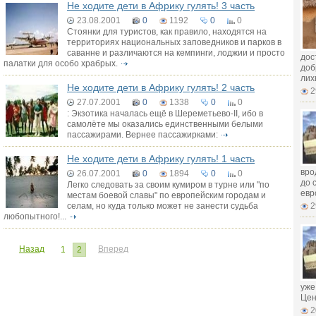
Не ходите дети в Африку гулять! 3 часть
23.08.2001
0
1192
0
0
Стоянки для туристов, как правило, находятся на
территориях национальных заповедников и парков в
саванне и различаются на кемпинги, лоджии и просто
дос
палатки для особо храбрых.
доб
лих
Не ходите дети в Африку гулять! 2 часть
2
27.07.2001
0
1338
0
0
: Экзотика началась ещё в Шереметьево-II, ибо в
самолёте мы оказались единственными белыми
пассажирами. Вернее пассажирками:
Не ходите дети в Африку гулять! 1 часть
вро
26.07.2001
0
1894
0
0
до 
Легко следовать за своим кумиром в турне или "по
евр
местам боевой славы" по европейским городам и
селам, но куда только может не занести судьба
2
любопытного!...
Назад
Вперед
1
2
уже
Цен
2