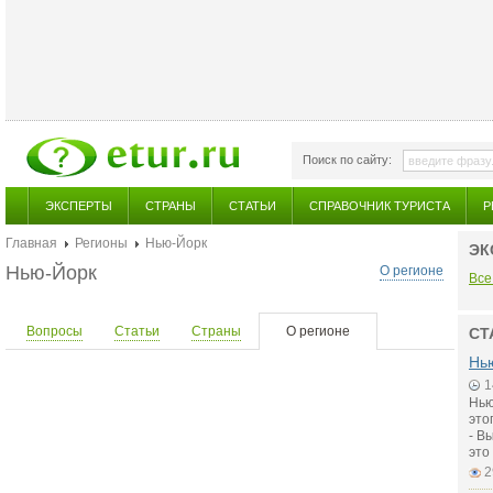
Поиск по сайту:
ЭКСПЕРТЫ
СТРАНЫ
СТАТЬИ
СПРАВОЧНИК ТУРИСТА
Р
Главная
Регионы
Нью-Йорк
ЭК
Нью-Йорк
О регионе
Все
Вопросы
Статьи
Страны
О регионе
СТ
Нью
1
Нью
это
- В
это
2