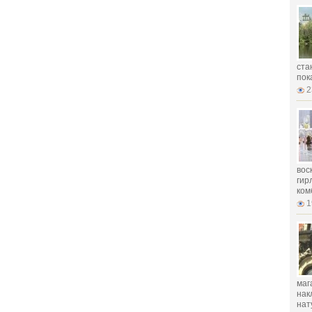
ста
пок
2
вос
гир
ком
1
маг
нак
нат