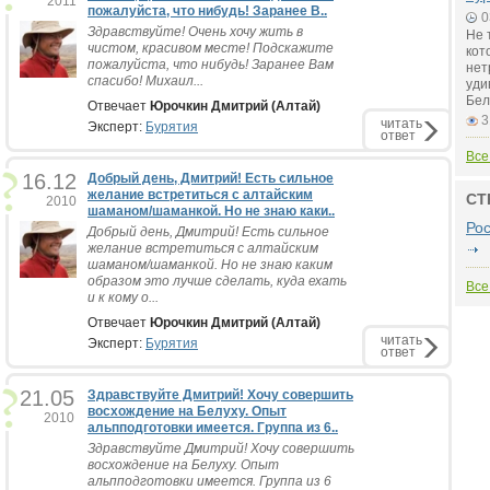
2011
пожалуйста, что нибудь! Заранее В..
0
Здравствуйте! Очень хочу жить в
Не 
чистом, красивом месте! Подскажите
кот
пожалуйста, что нибудь! Заранее Вам
нет
спасибо! Михаил...
уди
Бел
Отвечает
Юрочкин Дмитрий (Алтай)
3
читать
Эксперт:
Бурятия
ответ
Все
16.12
Добрый день, Дмитрий! Есть сильное
желание встретиться с алтайским
СТ
2010
шаманом/шаманкой. Но не знаю каки..
Ро
Добрый день, Дмитрий! Есть сильное
желание встретиться с алтайским
шаманом/шаманкой. Но не знаю каким
образом это лучше сделать, куда ехать
Все
и к кому о...
Отвечает
Юрочкин Дмитрий (Алтай)
читать
Эксперт:
Бурятия
ответ
21.05
Здравствуйте Дмитрий! Хочу совершить
восхождение на Белуху. Опыт
2010
альпподготовки имеется. Группа из 6..
Здравствуйте Дмитрий! Хочу совершить
восхождение на Белуху. Опыт
альпподготовки имеется. Группа из 6