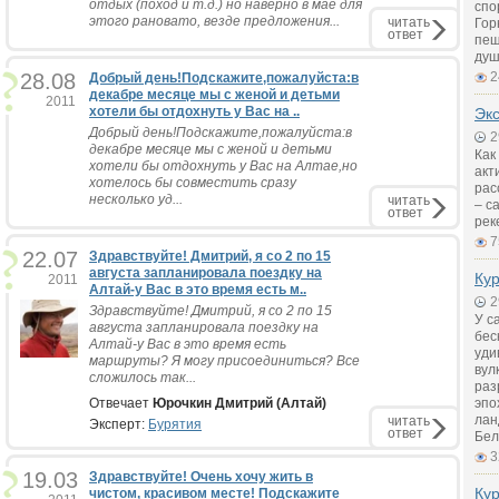
отдых (поход и т.д.) но наверно в мае для
спо
этого рановато, везде предложения...
читать
Гор
ответ
пещ
душ
28.08
2
Добрый день!Подскажите,пожалуйста:в
декабре месяце мы с женой и детьми
2011
хотели бы отдохнуть у Вас на ..
Экс
Добрый день!Подскажите,пожалуйста:в
2
декабре месяце мы с женой и детьми
Как
хотели бы отдохнуть у Вас на Алтае,но
акт
хотелось бы совместить сразу
рас
несколько уд...
читать
– с
ответ
рек
7
22.07
Здравствуйте! Дмитрий, я со 2 по 15
августа запланировала поездку на
Ку
2011
Алтай-у Вас в это время есть м..
2
Здравствуйте! Дмитрий, я со 2 по 15
У с
августа запланировала поездку на
бес
Алтай-у Вас в это время есть
уди
маршруты? Я могу присоединиться? Все
вул
сложилось так...
раз
Отвечает
Юрочкин Дмитрий (Алтай)
эпо
лан
читать
Эксперт:
Бурятия
ответ
Бел
3
19.03
Здравствуйте! Очень хочу жить в
Ку
чистом, красивом месте! Подскажите