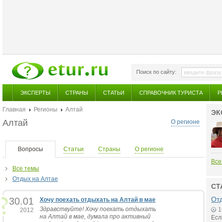
Поиск по сайту:
ЭКСПЕРТЫ
СТРАНЫ
СТАТЬИ
СПРАВОЧНИК ТУРИСТА
Р
Главная
Регионы
Алтай
ЭК
Алтай
О регионе
Вопросы
Статьи
Страны
О регионе
Все
Все темы
Отдых на Алтае
СТ
Отд
30.01
Хочу поехать отдыхать на Алтай в мае
Здравствуйте! Хочу поехать отдыхать
1
2012
на Алтай в мае, думала про активный
Есл