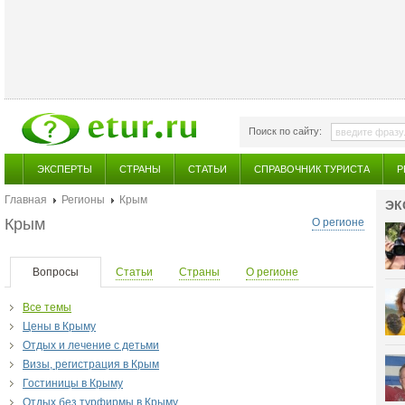
Поиск по сайту:
ЭКСПЕРТЫ
СТРАНЫ
СТАТЬИ
СПРАВОЧНИК ТУРИСТА
Р
Главная
Регионы
Крым
ЭК
Крым
О регионе
Вопросы
Статьи
Страны
О регионе
Все темы
Цены в Крыму
Отдых и лечение с детьми
Визы, регистрация в Крым
Гостиницы в Крыму
Отдых без турфирмы в Крыму