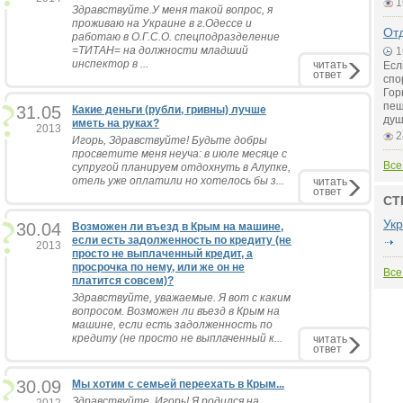
1
Здравствуйте.У меня такой вопрос, я
проживаю на Украине в г.Одессе и
Отд
работаю в О.Г.С.О. спецподразделение
=ТИТАН= на должности младший
1
инспектор в ...
читать
Есл
ответ
спо
Гор
пещ
31.05
Какие деньги (рубли, гривны) лучше
душ
иметь на руках?
2013
2
Игорь, Здравствуйте! Будьте добры
просветите меня неуча: в июле месяце с
Все
супругой планируем отдохнуть в Алупке,
отель уже оплатили но хотелось бы з...
читать
ответ
СТ
Ук
30.04
Возможен ли въезд в Крым на машине,
если есть задолженность по кредиту (не
2013
просто не выплаченный кредит, а
просрочка по нему, или же он не
Все
платится совсем)?
Здравствуйте, уважаемые. Я вот с каким
вопросом. Возможен ли въезд в Крым на
машине, если есть задолженность по
кредиту (не просто не выплаченный к...
читать
ответ
30.09
Мы хотим с семьей переехать в Крым...
Здравствуйте, Игорь! Я родился на