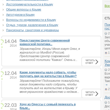
Достопримечательности в Крыму
Все
Общие вопросы о Крыме
Автотуризм в Крыму
СТ
Вопросы по недвижимости в Крыму
Пок
Отдых, туризм, развлечения в Крыму
гос
Пансионаты, санатории и здравницы
2
Заг
14.04
Представляю Центр современной
объ
кавказской политики...
уча
2014
цел
Здравствуйте, Игорь! Меня зовут Олег, я
журналист из МинВод (Россия).
1
Представляю Центр современной
кавказской политики "Кавказ". Очень и...
читать
Ко
ответ
Ук
2
12.04
Какие документы надо собрать, чтобы
Есл
получить вид на жительство в Крыму?
вар
2014
Здравствуйте! Подскажите пожалуйста,
Так
какие документы надо собрать, чтобы
получить вид на жительство в Крыму. У
2
меня украинское гражданство и недвиж...
читать
ответ
До
1
22.03
Хочу из Одессы с семьей переехать в
Дос
Крым...
2014