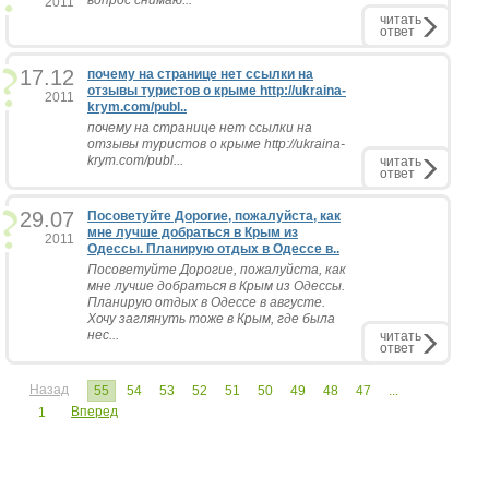
вопрос снимаю...
2011
читать
ответ
17.12
почему на странице нет ссылки на
отзывы туристов о крыме http://ukraina-
2011
krym.com/publ..
почему на странице нет ссылки на
отзывы туристов о крыме http://ukraina-
krym.com/publ...
читать
ответ
29.07
Посоветуйте Дорогие, пожалуйста, как
мне лучше добраться в Крым из
2011
Одессы. Планирую отдых в Одессе в..
Посоветуйте Дорогие, пожалуйста, как
мне лучше добраться в Крым из Одессы.
Планирую отдых в Одессе в августе.
Хочу заглянуть тоже в Крым, где была
нес...
читать
ответ
Назад
55
54
53
52
51
50
49
48
47
...
Вперед
1