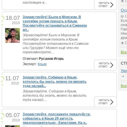
1
настоящее в...
читать
ответ
Отд
1
18.07
Здравствуйте! Были в Морском. В
Есл
сентябре хотим поехать в Крым.
2010
спо
Посоветуйте остановиться в Симеизе
Гор
ил..
пещ
Здравствуйте! Были в Морском. В
душ
сентябре хотим поехать в Крым.
2
Посоветуйте остановиться в Симеизе
или Гурзуфе? Может ещё что-то
порекомендуете....
Все
Отвечает
Русанов Игорь
СТ
читать
Эксперт:
Крым
ответ
Ук
11.07
Здравствуйте. Собираю в Крым,
хотелось бы знать, можно ли ввозить
2010
туда насвай...
Все
Здравствуйте. Собираю в Крым,
хотелось бы знать, можно ли ввозить
туда насвай....
читать
ответ
05.07
Здравствуйте, подскажите пожалуйста:
собрались в Крым 29 августа,
2010
предположительно - Евпатория. На н..