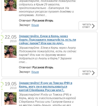
Здравствуйте, подскажите пожалуйста:
собрались в Крым 29 августа,
предположительно - Евпатория. На
некоторых ресурсах пугают дождями и
штормами. Хотел...
Отвечает
Русанов Игорь
читать
Эксперт:
Крым
ответ
22.05
Здравствуйте. Едем в Керчь через
Анапу. Подскажите пожалуйста, есть ли
2010
сейчас паром? Или как по друг..
Здравствуйте. Едем в Керчь через Анапу.
Подскажите пожалуйста, есть ли сейчас
паром? Или как по другому можно
добраться из Анапы в Керчь? Заранее
спас...
Отвечает
Русанов Игорь
читать
Эксперт:
Крым
ответ
19.05
Здравствуйте! Я еду из Томска (РФ) в
Керчь, могу ли я воспользоваться
2010
картой Сбербанка России или Г..
Здравствуйте! Я еду из Томска (РФ) в
Керчь, могу ли я воспользоваться картой
Сбербанка России или Газпром банка и
на месте снять деньги, чтобы не вез...