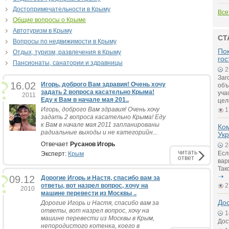
Достопримечательности в Крыму
Все
Общие вопросы о Крыме
Автотуризм в Крыму
СТ
Вопросы по недвижимости в Крыму
Пок
Отдых, туризм, развлечения в Крыму
гос
Пансионаты, санатории и здравницы
2
Заг
16.02
Игорь, доброго Вам здравия! Очень хочу
объ
задать 2 вопроса касательно Крыма!
уча
2011
Еду к Вам в начале мая 201..
цел
Игорь, доброго Вам здравия! Очень хочу
1
задать 2 вопроса касательно Крыма! Еду
к Вам в начале мая 2011 запланированы
Ко
радиальные выходы и не категорийн...
Ук
Отвечает
Русанов Игорь
2
читать
Есл
Эксперт:
Крым
ответ
вар
Так
09.12
Дорогие Игорь и Настя, спасибо вам за
ответы, вот назрел вопрос, хочу на
2
2010
машине перевести из Москвы ..
До
Дорогие Игорь и Настя, спасибо вам за
ответы, вот назрел вопрос, хочу на
1
машине перевести из Москвы в Крым,
Дос
непородистого котенка, коего в