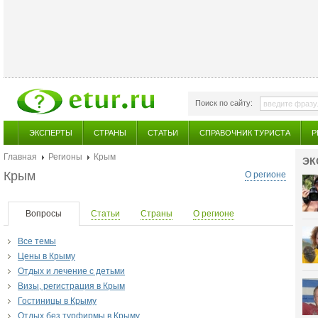
Поиск по сайту:
ЭКСПЕРТЫ
СТРАНЫ
СТАТЬИ
СПРАВОЧНИК ТУРИСТА
Р
Главная
Регионы
Крым
ЭК
Крым
О регионе
Вопросы
Статьи
Страны
О регионе
Все темы
Цены в Крыму
Отдых и лечение с детьми
Визы, регистрация в Крым
Гостиницы в Крыму
Отдых без турфирмы в Крыму