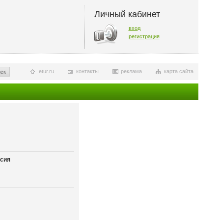
Личный кабинет
вход
регистрация
etur.ru
контакты
реклама
карта сайта
ск
сия