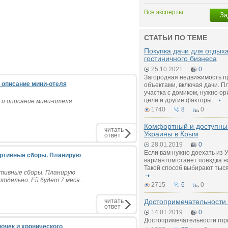
Все эксперты
За
СТАТЬИ ПО ТЕМЕ
Покупка дачи для отдых
гостиничного бизнеса
25.10.2021
0
Загородная недвижимость п
 описание мини-отеля
объектами, включая дачи. П
участка с домиком, нужно о
цели и другие факторы.
и описание мини-отеля
1740
8
0
Комфортный и доступный
читать
Украины в Крым
ответ
28.01.2019
0
Если вам нужно доехать из 
ортивные сборы. Планирую
вариантом станет поездка н
Такой способ выбирают тыся
ртивные сборы. Планирую
тдельно. Ей будет 7 меся...
2715
6
0
читать
Достопримечательности
ответ
14.01.2019
0
Достопримечательности гор
очек и хронического