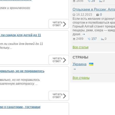
1656
29
0
очек и хронического
Отдыхаем в России: Алта
16.12.2015
0
Если есть желание отдохнут
читать
спортом и полюбоваться кра
ответ
Горный Алтай станет прекр
пещеры, реки, озера — кажд
душе.
 ли скидок для детей до 11
2489
157
0
т ли скидок для детей до 11
Все статьи
льку....
СТРАНЫ
читать
ответ
Украина
ормально, но не понравилось
Все страны
мально, но не понравилось
ивленную автотрассу. ...
читать
ответ
ию о санатории - гостинице