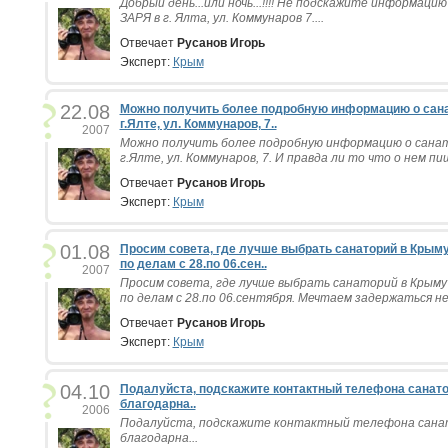
Добрый день...или ночь...!!!! Не подскажите информаци
ЗАРЯ в г. Ялта, ул. Коммунаров 7....
Отвечает
Русанов Игорь
Эксперт:
Крым
22.08
Можно получить более подробную информацию о санат
г.Ялте, ул. Коммунаров, 7..
2007
Можно получить более подробную информацию о санато
г.Ялте, ул. Коммунаров, 7. И правда ли то что о нем пи
Отвечает
Русанов Игорь
Эксперт:
Крым
01.08
Просим совета, где лучше выбрать санаторий в Крым
по делам с 28.по 06.сен..
2007
Просим совета, где лучше выбрать санаторий в Крыму
по делам с 28.по 06.сентября. Мечтаем задержаться нед
Отвечает
Русанов Игорь
Эксперт:
Крым
04.10
Подалуйста, подскажите контактный телефона санато
благодарна..
2006
Подалуйста, подскажите контактный телефона санат
благодарна...