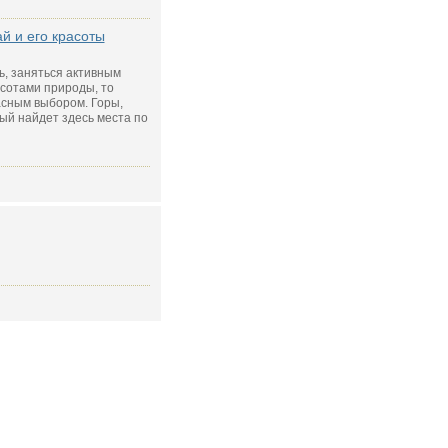
й и его красоты
ь, заняться активным
сотами природы, то
асным выбором. Горы,
ый найдет здесь места по