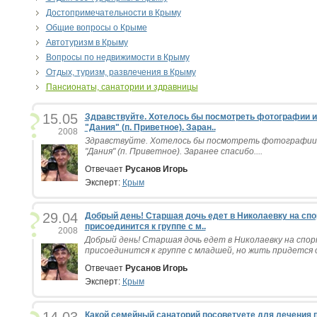
Достопримечательности в Крыму
Общие вопросы о Крыме
Автотуризм в Крыму
Вопросы по недвижимости в Крыму
Отдых, туризм, развлечения в Крыму
Пансионаты, санатории и здравницы
15.05
Здравствуйте. Хотелось бы посмотреть фотографии и
"Дания" (п. Приветное). Заран..
2008
Здравствуйте. Хотелось бы посмотреть фотографии 
"Дания" (п. Приветное). Заранее спасибо....
Отвечает
Русанов Игорь
Эксперт:
Крым
29.04
Добрый день! Старшая дочь едет в Николаевку на сп
присоединится к группе с м..
2008
Добрый день! Старшая дочь едет в Николаевку на спо
присоединится к группе с младшей, но жить придется о
Отвечает
Русанов Игорь
Эксперт:
Крым
Какой семейный санаторий посоветуете для лечения п