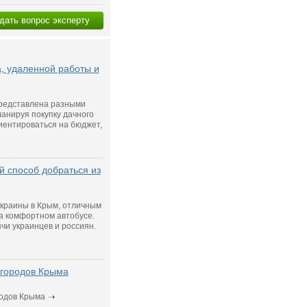
дать вопрос эксперту
а, удаленной работы и
редставлена разными
ланируя покупку дачного
риентироваться на бюджет,
 способ добраться из
Украины в Крым, отличным
а комфортном автобусе.
чи украинцев и россиян.
 городов Крыма
одов Крыма