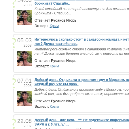
14.03
бронхита? Спасибо..
2008
Какой семейный санаторий посоветуете для лечения п
бронхита? Спасибо...
Отвечает
Русанов Игорь
Эксперт:
Крым
05.03
Интересуюсь сколько стоит в санатории комната и нет
лет? Дочка часто более..
2008
Интересуюсь сколько стоит в санатории комната и не
лет? Дочка часто болеет ангиной, хочу отвести на неде
Отвечает
Русанов Игорь
Эксперт:
Крым
07.01
Добрый день. Отдыхали в прошлом году в Морском, н
каждый раз, что бы проб..
2008
Добрый день. Отдыхали в прошлом году в Морском, нор
каждый раз, что бы пробраться на пляж, пересекать ож
Отвечает
Русанов Игорь
Эксперт:
Крым
22.08
Добрый день...или ночь...!!!! Не подскажите информац
ЗАРЯ в г. Ялта, ул. ..
2007