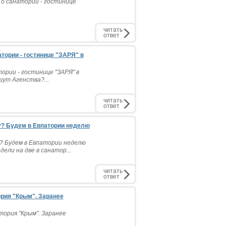
ю о санатории - гостинице
читать
ответ
ории - гостинице "ЗАРЯ" в
рии - гостинице "ЗАРЯ" в
шут Агенства?...
читать
ответ
у? Будем в Евпатории неделю
? Будем в Евпатории неделю
ели на две в санатор...
читать
ответ
рия "Крым". Заранее
ория "Крым". Заранее