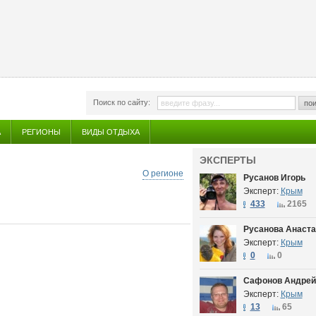
Поиск по сайту:
пои
А
РЕГИОНЫ
ВИДЫ ОТДЫХА
ЭКСПЕРТЫ
О регионе
Русанов Игорь
Эксперт:
Крым
433
2165
Русанова Анаста
Эксперт:
Крым
0
0
Сафонов Андрей
Эксперт:
Крым
13
65