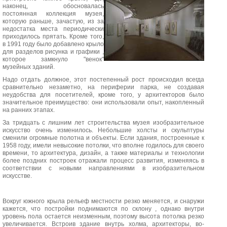
наконец, обосновалась
постоянная коллекция музея,
которую раньше, зачастую, из за
недостатка места периодически
приходилось прятать. Кроме того,
в 1991 году было добавлено крыло
для разделов рисунка и графики ,
которое замкнуло "венок"
музейных зданий.
Надо отдать должное, этот постепенный рост происходил всегда
сравнительно незаметно, на периферии парка, не создавая
неудобства для посетителей, кроме того, у архитекторов было
значительное преимущество: они использовали опыт, накопленный
на ранних этапах.
За тридцать с лишним лет строительства музея изобразительное
искусство очень изменилось. Небольшие холсты и скульптуры
сменили огромные полотна и объекты. Если здания, построенные к
1958 году, имели невысокие потолки, что вполне годилось для своего
времени, то архитектура, дизайн, а также материалы и технологии
более поздних построек отражали процесс развития, изменяясь в
соответствии с новыми направлениями в изобразительном
искусстве.
Вокруг южного крыла рельеф местности резко меняется, и снаружи
кажется, что постройки поднимаются по склону , однако внутри
уровень пола остается неизменным, поэтому высота потолка резко
увеличивается. Встроив здание внутрь холма, архитекторы, во-