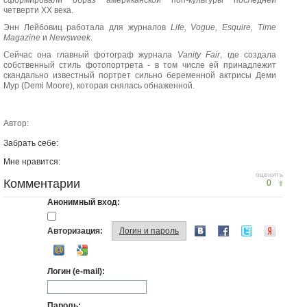
сформировали образ американской поп-культуры последней
четверти XX века.
Энн Лейбовиц работала для журналов
Life, Vogue, Esquire, Time
Magazine
и
Newsweek
.
Сейчас она главный фотограф журнала
Vanity Fair
, где создала
собственный стиль фотопортрета - в том числе ей принадлежит
скандально известный портрет сильно беременной актрисы Деми
Мур (Demi Moore), которая снялась обнаженной.
Автор:
Забрать себе:
Мне нравится:
оценить
Комментарии
0
Анонимный вход:
Авторизация:
Логин и пароль
Логин (e-mail):
Пароль: