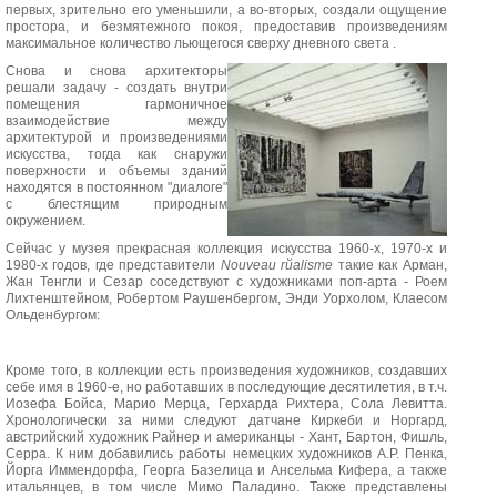
первых, зрительно его уменьшили, а во-вторых, создали ощущение
простора, и безмятежного покоя, предоставив произведениям
максимальное количество льющегося сверху дневного света .
Снова и снова архитекторы
решали задачу - создать внутри
помещения гармоничное
взаимодействие между
архитектурой и произведениями
искусства, тогда как снаружи
поверхности и объемы зданий
находятся в постоянном "диалоге"
с блестящим природным
окружением.
Сейчас у музея прекрасная коллекция искусства 1960-х, 1970-х и
1980-х годов, где представители
Nouveau rйalisme
такие как Арман,
Жан Тенгли и Сезар соседствуют с художниками поп-арта - Роем
Лихтенштейном, Робертом Раушенбергом, Энди Уорхолом, Клаесом
Ольденбургом:
Кроме того, в коллекции есть произведения художников, создавших
себе имя в 1960-е, но работавших в последующие десятилетия, в т.ч.
Иозефа Бойса, Марио Мерца, Герхарда Рихтера, Сола Левитта.
Хронологически за ними следуют датчане Киркеби и Норгард,
австрийский художник Райнер и американцы - Хант, Бартон, Фишль,
Серра. К ним добавились работы немецких художников А.Р. Пенка,
Йорга Иммендорфа, Георга Базелица и Ансельма Кифера, а также
итальянцев, в том числе Мимо Паладино. Также представлены