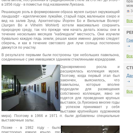
была вилла, построенная в традиционном стиле за сто лет до этого -
бра
в 1856 году - в поместье под названием Луизана.
мом
3
Решающую роль в формировании образа музея сыграл окружающий
ландшафт - идиллические лужайки, старый парк, маленькое озеро и
вид на залив Зунд. Архитекторы Йорген Бо и Вильгельм Волерт
Все
(Jшrgen Bo и Vilhelm Wohlert) хотели максимально сохранить
природную среду, так что прежде чем начать делать эскизы они в
РЕ
течение нескольких месяцев "наблюдали" местность. Они изучили
буквально каждую пядь земли, решая какое именно дерево следует
Гр
сберечь, и как в течение светового дня лучи солнца постепенно
движутся по участку.
В результате первыми были построены три небольших павильона,
Все
соединенные с уже имевшимся зданием стеклянными коридорами.
Одновременно росла и
СТ
расширялась коллекция музея.
Да
Поэтому, когда первый этап был
закончен, выяснилось, что
павильоны, которые вполне
подходили для размещения
Все
собственно коллекции, явно не
годятся для проведения крупных
выставок, (а Луизиана многие годы
с успехом принимает у себя
выставки крупнейших художников
мира). Поэтому в 1966 и 1971 гг. были добавлены специальные
выставочные залы.
Позже - в 1982 году - было
пристроено южное крыло, где,