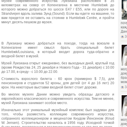
Музей современного искусства Луизиана расположен в 35
километрах на север от Копенгагена в местечке Humlebжk до
которого можно добраться по шоссе E47 / E55, или по дороге на
Strandvejen вдоль залива Зунд (Sound). Если вы едете на машине, то
вам придется ее оставить на стоянке в Humlebжk Centre, и пройти
минут десять пешком до музея.
поч
каж
Дан
3
В Луизиану можно добраться на поезде, тогда на вокзале в
Копенгагене имеет смысл брать специальный билет
Humlebжk/Louisiana, в который входит дорога туда-обратно и
входной билет в музей.
Музей Луизиана открыт ежедневно, без выходных дней, круглый год
(кроме Рождества 24, 25 декабря и Нового Года - 31 декабря) с 10.00
мог
до 17.00, в среду - с 10.00 до 22.00.
док
бра
Стоимость взрослого билета - 60 крон (примерно $ 7,5), для
мом
пенсионеров и студентов 52 кроны, для детей (от 4 до 16 лет) 20
3
крон. На некоторые выставки входной билет стоит дороже.
Во многих музеях Дании можно увидеть образцы датского и
европейского классического и современного искусства. Тем не менее,
музей Луизиана занимает особое место.
Изначально этот уникальный музейный комплекс был задуман для
того, чтобы разместить коллекцию современного искусства,
собранного коллекционером и меценатом Кнудом Йенсеном (Knud
мог
W. Jensen). Строительство началось в 1956 году. Исходной точкой
док