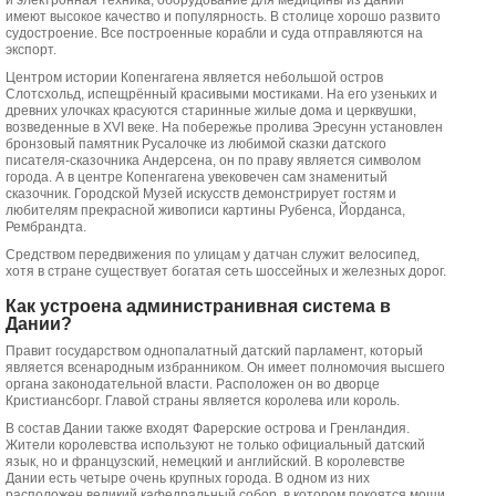
и электронная техника, оборудование для медицины из Дании
имеют высокое качество и популярность. В столице хорошо развито
судостроение. Все построенные корабли и суда отправляются на
экспорт.
Центром истории Копенгагена является небольшой остров
Слотсхольд, испещрённый красивыми мостиками. На его узеньких и
древних улочках красуются старинные жилые дома и церквушки,
возведенные в XVI веке. На побережье пролива Эресунн установлен
бронзовый памятник Русалочке из любимой сказки датского
писателя-сказочника Андерсена, он по праву является символом
города. А в центре Копенгагена увековечен сам знаменитый
сказочник. Городской Музей искусств демонстрирует гостям и
любителям прекрасной живописи картины Рубенса, Йорданса,
Рембрандта.
Средством передвижения по улицам у датчан служит велосипед,
хотя в стране существует богатая сеть шоссейных и железных дорог.
Как устроена администранивная система в
Дании?
Правит государством однопалатный датский парламент, который
является всенародным избранником. Он имеет полномочия высшего
органа законодательной власти. Расположен он во дворце
Кристиансборг. Главой страны является королева или король.
В состав Дании также входят Фарерские острова и Гренландия.
Жители королевства используют не только официальный датский
язык, но и французский, немецкий и английский. В королевстве
Дании есть четыре очень крупных города. В одном из них
расположен великий кафедральный собор, в котором покоятся мощи