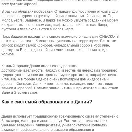
всех датских королей.
В разных областях побережья Ютландии круглосуточно открыты для
посещения туристов три крупнейших и знаменитейших парка: Тю,
Молс Бьерге, Ваддензе. В парке Тю можно увидеть созданные морем
и охраняемые человеком ландшафты, а равнинные пастбища,
пустоши и леса охраняются в Молс Бьерге.
Парк Ваддензе находится в списке всемирного наследия ЮНЕСКО. В
нем сохраняются заболоченные уникальные территории. В этот же
список входят замок Кронборг, кафедральный собор в Роскилле,
церквушка Елинга, древнейшие могильные захоронения в виде
холмов.
Каждый городок Дании имеет свою древнюю
достопримечательность. Наряду с известными легендами прошлого
существуют не менее интересные музеи эротики, этнографии, пива
и табака. А в городе Оденсе очень популярны дом Андерсена и
деревня Фюнская. Дания имеет великое наследие викингов в виде
замков и кораблей. Самыми знаменитыми и примечательными стали
Валё и Эгесков замок.
Как с системой образования в Дании?
Дания использует традиционную трехуровневую систему степеней с
бакалавра, магистра и доктора наук. Есть четыре типа высших
учебных заведений: университеты, университетские колледжи,
академии профессионального высшего образования и