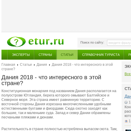
Поиск по сайту:
ЭКСПЕРТЫ
СТРАНЫ
СТАТЬИ
СПРАВОЧНИК ТУРИСТА
Р
Главная
Статьи
Дания
Дания 2018 - что интересного в этой
ЭК
стране?
Все
Дания 2018 - что интересного в этой
стране?
СТ
Конституционная монархия под названием Дания располагается на
полуострове Ютландия, берега которого омывают Балтийское и
Дан
Северное моря. Эта страна имеет равнинную территорию. С
1
восточной стороны Дания изрезана многочисленными удобными
Кон
естественными бухтами и фиордами. Сюда охотно заходят как
рас
большие, так и маленькие суда. Запад и север Дании обрамлены
кот
песчаными пляжами и дюнами.
1
Растительность в стране полностью истреблена выпасом скота. Там,