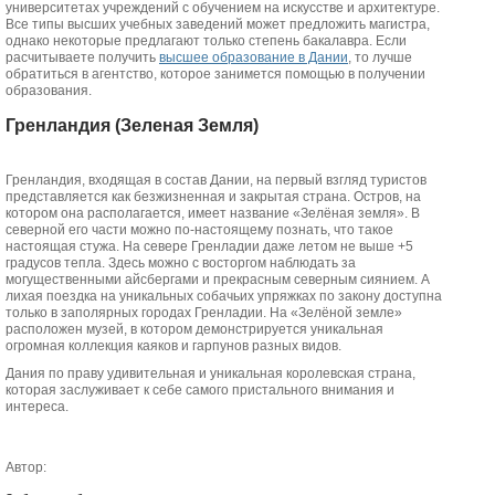
университетах учреждений с обучением на искусстве и архитектуре.
Все типы высших учебных заведений может предложить магистра,
однако некоторые предлагают только степень бакалавра. Если
расчитываете получить
высшее образование в Дании
, то лучше
обратиться в агентство, которое занимется помощью в получении
образования.
Гренландия (Зеленая Земля)
Гренландия, входящая в состав Дании, на первый взгляд туристов
представляется как безжизненная и закрытая страна. Остров, на
котором она располагается, имеет название «Зелёная земля». В
северной его части можно по-настоящему познать, что такое
настоящая стужа. На севере Гренладии даже летом не выше +5
градусов тепла. Здесь можно с восторгом наблюдать за
могущественными айсбергами и прекрасным северным сиянием. А
лихая поездка на уникальных собачьих упряжках по закону доступна
только в заполярных городах Гренладии. На «Зелёной земле»
расположен музей, в котором демонстрируется уникальная
огромная коллекция каяков и гарпунов разных видов.
Дания по праву удивительная и уникальная королевская страна,
которая заслуживает к себе самого пристального внимания и
интереса.
Автор: