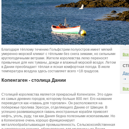
бра
мом
3
Все
РЕ
Гр
Благодаря тёплому течению Гольфстрим полуостров имеет мягкий
умеренно-морской климат с тёплыми без снега зимами, но сильными
Все
круглогодичными ветрами. Жители королевства легко переносят
привычные для них туманы, дожди и влажный морской воздух. Летом
СТ
в Дании преобладает тёплая и ясная комфортная погода. В июле
температура воздуха здесь составляет всего +18 градусов.
Да
Копенгаген - столица Дании
Все
Столицей королевства является прекрасный Копенгаген. Это один
из самых древних городов, которому больше 800 лет. Его название
переводится как «гавань для торговли». Он расположился на
побережье пролива Эрессун, отделяющего Данию от Швеции. В
успешно развивающуюся гавань иностранные корабли привозят
нефть, уголь, руду, так как Дания бедна полезными ископаемыми. Но
в Копенгагене очень хорошо функционирует
металлообрабатывающая промышленность. Сельскохозяйственная