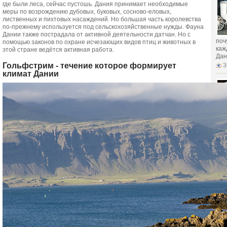
где были леса, сейчас пустошь. Дания принимает необходимые
меры по возрождению дубовых, буковых, сосново-еловых,
лиственных и пихтовых насаждений. Но большая часть королевства
по-прежнему используется под сельскохозяйственные нужды. Фауна
Дании также пострадала от активной деятельности датчан. Но с
поч
помощью законов по охране исчезающих видов птиц и животных в
каж
этой стране ведётся активная работа.
Дан
Гольфстрим - течение которое формирует
3
климат Дании
мог
док
бра
мом
3
мог
док