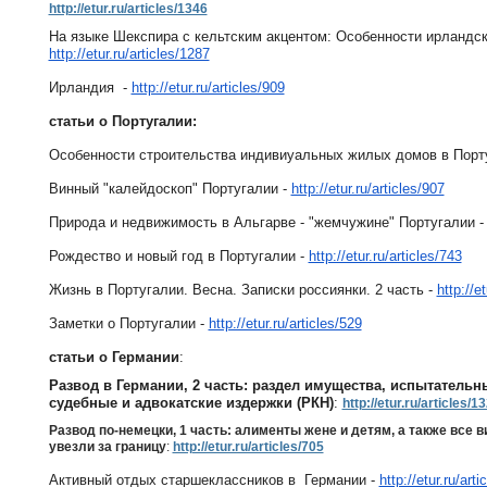
http://etur.ru/articles/1346
На языке Шекспира с кельтским акцентом: Особенности ирландск
http://etur.ru/articles/1287
Ирландия -
http://etur.ru/articles/909
статьи о Португалии:
Особенности строительства индивиуальных жилых домов в Порту
Винный "калейдоскоп" Португалии -
http://etur.ru/articles/907
Природа и недвижимость в Альгарве - "жемчужине" Португалии -
Рождество и новый год в Португалии -
http://etur.ru/articles/743
Жизнь в Португалии. Весна. Записки россиянки. 2 часть -
http://e
Заметки о Португалии -
http://etur.ru/articles/529
статьи о Германии
:
Развод в Германии, 2 часть: раздел имущества, испытательн
судебные и адвокатские издержки (РКН)
:
http://etur.ru/articles/1
Развод по-немецки, 1 часть: алименты жене и детям, а также все в
увезли за границу
:
http://etur.ru/articles/705
Активный отдых старшеклассников в Германии -
http://etur.ru/art