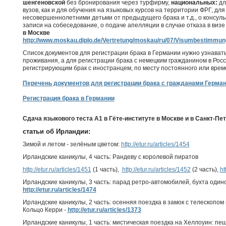
шенгеновской
без бронирования через турфирму,
национальных:
дл
вузов, как и для обучения на языковых курсов на территории ФРГ, для
несовершеннолетними детьми от предыдущего брака и т.д., о консульс
записи на собеседование, о подаче апелляции в случае отказа в визе
в Москве
http://www.moskau.diplo.de/Vertretung/moskau/ru/07/Visumbestimm
Список документов для регистрации брака в Германии нужно узнавать
проживания, а для регистрации брака с немецким гражданином в Росси
регистрирующим брак с иностранцем, по месту постоянного или врем
Перечень документов для регистрации брака с гражданами Герман
Регистрация брака в Германии
Сдача языкового теста А1 в Гёте-институте в Москве и в Санкт-Пе
статьи об Ирландии:
Зимой и летом - зелёным цветом:
http://etur.ru/articles/1454
Ирландские каникулы, 4 часть: Рандеву с королевой пиратов
http://etur.ru/articles/1451
(1 часть),
http://etur.ru/articles/1452
(2 часть),
ht
Ирландские каникулы, 3 часть: парад ретро-автомобилей, бухта один
http://etur.ru/articles/1474
Ирландские каникулы, 2 часть: осенняя поездка в замок с телескопом
Кольцо Керри -
http://etur.ru/articles/1373
Ирландские каникулы, 1 часть: мистическая поездка на Хеллоуин: п