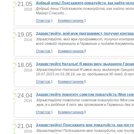
21.05
Добрый день! Подскажите,пожалуйста, как найти чело.
Добрый день! Подскажите,пожалуйста, как найти челов
2016
Майер! Спасибо....
Ответов:
1
Комментариев:
1
19.05
Здравствуйте, мой муж программист, получил контрак.
Здравствуйте, мой муж программист, получил контра
2016
всей семьёй переехали в Германию и подаём документы 
Ответов:
1
Комментариев:
0
18.05
Здравствуйте Наталья! Я имею визу, выданную Грецие
Здравствуйте Наталья! Я имею визу, выданную Грецией,
2016
10.07.2015 по 01.08.16, на ср. пребывания 90 дней. В про
Ответов:
1
Комментариев:
0
24.04
Здравствуйте помогите советом пожалуйста !Моя семь
Здравствуйте помогите советом пожалуйста !Моя сем
2016
,муж ,я и ребёнок 4 лет .мы проживаем в Германии два го
Ответов:
1
Комментариев:
0
21.04
Здравствуйте! Подскажите мне пожалуйста, как посту.
Здравствуйте! Подскажите мне пожалуйста, как пост
2016