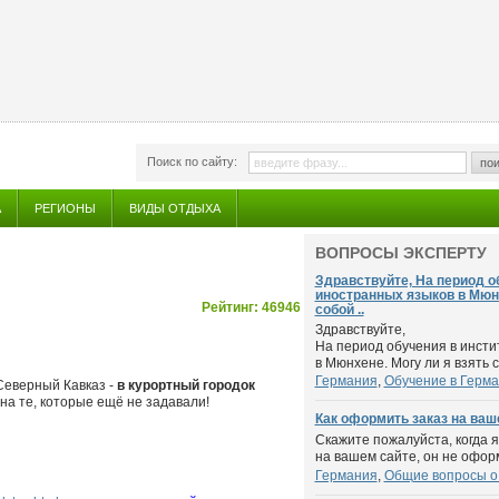
Поиск по сайту:
пои
А
РЕГИОНЫ
ВИДЫ ОТДЫХА
ВОПРОСЫ ЭКСПЕРТУ
Здравствуйте, На период о
иностранных языков в Мюнх
Рейтинг: 46946
собой ..
Здравствуйте,
На период обучения в инсти
в Мюнхене. Могу ли я взять с 
Германия
,
Обучение в Герм
Северный Кавказ -
в курортный городок
на те, которые ещё не задавали!
Как оформить заказ на ваш
Скажите пожалуйста, когда 
на вашем сайте, он не оформ
Германия
,
Общие вопросы о