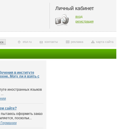
Личный кабинет
вход
регистрация
etur.ru
контакты
реклама
карта сайта
ск
бучения в институте
ене. Могу ли я взять с
туте иностранных языков
...
ании
ем сайте?
я пытаюсь оформить заказ
ляется, поскольк...
 Германии