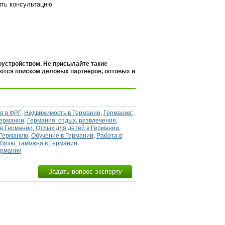
ить консультацию
оустройством. Не присылайте такие
аются поиском деловых партнеров, оптовых и
я в ФРГ
,
Недвижимость в Германии
,
Германия:
Германии
,
Германия: отдых, развлечения
,
 в Германии
,
Отдых для детей в Германии
,
 Германию
,
Обучение в Германии
,
Работа в
Визы, таможня в Германии
,
ермании
Задать вопрос эксперту