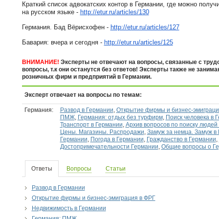
Краткий список адвокатских контор в Германии, где можно получ
на русском языке -
http://etur.ru/articles/130
Германия. Бад Вёрисхофен -
http://etur.ru/articles/127
Бавария: вчера и сегодня -
http://etur.ru/articles/125
ВНИМАНИЕ!
Эксперты не отвечают на вопросы, связанные с труд
вопросы, т.к они останутся без ответов! Эксперты также не заним
розничных фирм и предприятий в Германии.
Эксперт отвечает на вопросы по темам:
Германия:
Развод в Германии
,
Открытие фирмы и бизнес-эмиграци
ПМЖ
,
Германия: отдых без турфирм
,
Поиск человека в 
Транспорт в Германии
,
Архив вопросов по поиску людей
Цены. Магазины. Распродажи
,
Замуж за немца. Замуж в
Германии
,
Погода в Германии
,
Гражданство в Германии
,
Достопримечательности Германии
,
Общие вопросы о Г
Ответы
Вопросы
Статьи
Развод в Германии
Открытие фирмы и бизнес-эмиграция в ФРГ
Недвижимость в Германии
Германия: ПМЖ