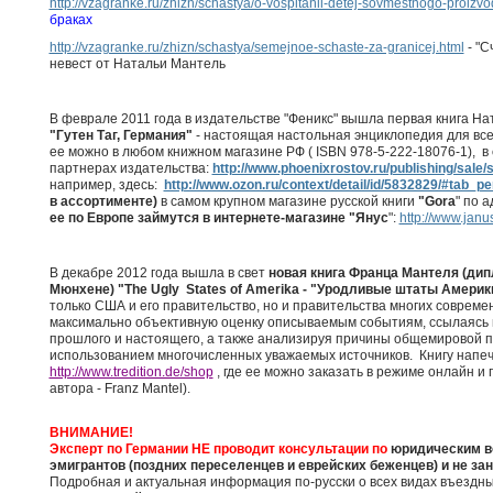
http://vzagranke.ru/zhizn/schastya/o-vospitanii-detej-sovmestnogo-proizvo
браках
http://vzagranke.ru/zhizn/schastya/semejnoe-schaste-za-granicej.html
- "С
невест от Натальи Мантель
В феврале 2011 года в издательстве "Феникс" вышла первая книга На
"Гутен Таг, Германия"
- настоящая настольная энциклопедия для все
ее можно в любом книжном магазине РФ ( ISBN 978-5-222-18076-1), в
партнерах издательства:
http://www.phoenixrostov.ru/publishing/sale/
например, здесь:
http://www.ozon.ru/context/detail/id/5832829/#tab_p
в ассортименте)
в самом крупном магазине русской книги
"Gora
" по 
ее по Европе займутся в интернете-магазине "Янус
":
http://www.janus
В декабре 2012 года вышла в свет
новая книга Франца Мантеля (дип
Мюнхене) "The Ugly States of Amerika - "Уродливые штаты Америк
только США и его правительство, но и правительства многих совреме
максимально объективную оценку описываемым событиям, ссылаясь п
прошлого и настоящего, а также анализируя причины общемировой п
использованием многочисленных уважаемых источников. Книгу напе
http://www.tredition.de/shop
, где ее можно заказать в режиме онлайн и
автора - Franz Mantel).
ВНИМАНИЕ!
Эксперт по Германии НЕ проводит консультации по
юридическим во
эмигрантов (поздних переселенцев и еврейских беженцев) и не за
Подробная и актуальная информация по-русски о всех видах въездных 