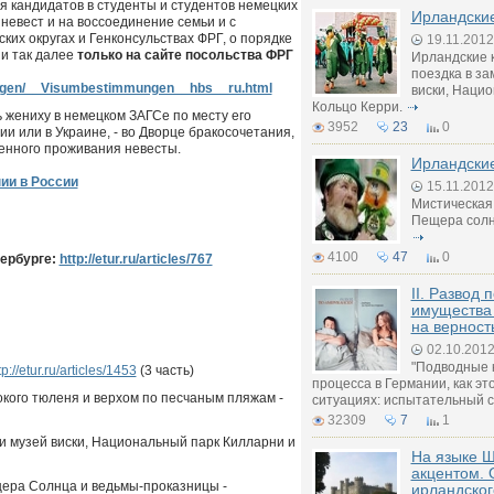
я кандидатов в студенты и студентов немецких
Ирландские
 невест и на воссоединение семьи и с
ких округах и Генконсульствах ФРГ, о порядке
19.11.2012
 и так далее
только на сайте посольства ФРГ
Ирландские к
поездка в за
ungen/__Visumbestimmungen__hbs__ru.html
виски, Наци
Кольцо Керри.
 жениху в немецком ЗАГСе по месту его
3952
23
0
и или в Украине, - во Дворце бракосочетания,
енного проживания невесты.
Ирландские
ии в России
15.11.2012
Мистическая
Пещера солн
4100
47
0
тербурге:
http://etur.ru/articles/767
II. Развод 
имущества 
на верност
02.10.201
"Подводные 
tp://etur.ru/articles/1453
(3 часть)
процесса в Германии, как эт
окого тюленя и верхом по песчаным пляжам -
ситуациях: испытательный с
32309
7
1
 и музей виски, Национальный парк Килларни и
На языке Ш
акцентом. 
ещера Солнца и ведьмы-проказницы -
ирландског