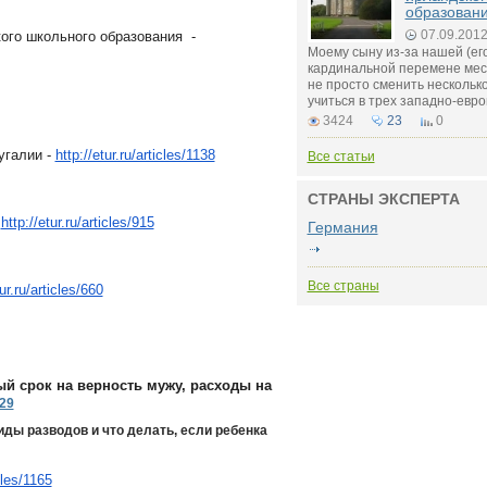
образован
07.09.201
ого школьного образования -
Моему сыну из-за нашей (ег
кардинальной перемене мес
не просто сменить несколько
учиться в трех западно-евро
3424
23
0
галии -
http://etur.ru/articles/1138
Все статьи
СТРАНЫ ЭКСПЕРТА
http://etur.ru/articles/915
Германия
Все страны
tur.ru/articles/660
ый срок на верность мужу, расходы на
329
иды разводов и что делать, если ребенка
icles/1165