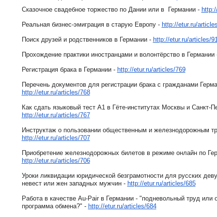
Сказочное свадебное торжество по Дании или в Германии -
http:/
Реальная бизнес-эмиграция в старую Европу -
http://etur.ru/articl
Поиск друзей и родственников в Германии -
http://etur.ru/articles/9
Прохождение практики иностранцами и волонтёрство в Германии 
Регистрация брака в Германии -
http://etur.ru/articles/769
Перечень документов для регистрации брака с гражданами Герма
http://etur.ru/articles/768
Как сдать языковый тест А1 в Гёте-институтах Москвы и Санкт-Пе
http://etur.ru/articles/767
Инструктаж о пользовании общественным и железнодорожным тр
http://etur.ru/articles/707
Приобретение железнодорожных билетов в режиме онлайн по Ге
http://etur.ru/articles/706
Уроки ликвидации юридической безграмотности для русских деву
невест или жен западных мужчин -
http://etur.ru/articles/685
Работа в качестве Au-Pair в Германии - "подневольный труд или
программа обмена?" -
http://etur.ru/articles/684