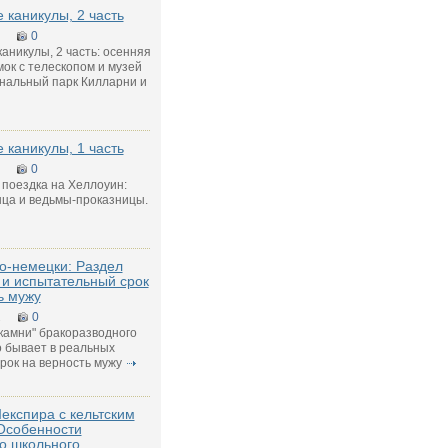
 каникулы, 2 часть
0
аникулы, 2 часть: осенняя
мок с телескопом и музей
ональный парк Килларни и
 каникулы, 1 часть
0
 поездка на Хеллоуин:
ца и ведьмы-проказницы.
по-немецки: Раздел
и испытательный срок
ь мужу
2
0
камни" бракоразводного
о бывает в реальных
рок на верность мужу
експира с кельтским
Особенности
о школьного