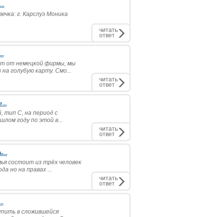
..
ечка: г. Карслуэ Моника
читать
ответ
..
кт от немецкой фирмы, мы
на голубую карту. Смо...
читать
ответ
...
 тип С, на период с
шлом году по этой в...
читать
ответ
...
ья состоит из трёх человек
да но на правах ...
читать
ответ
..
упить в сложившейся