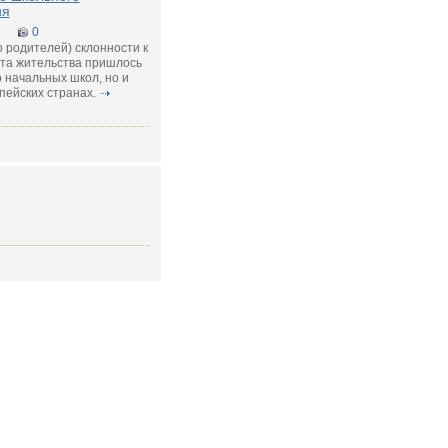
ия
2
0
о родителей) склонности к
та жительства пришлось
 начальных школ, но и
пейских странах.