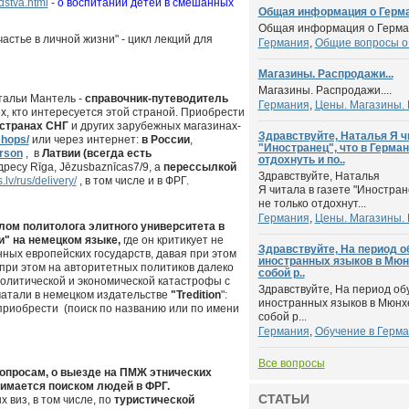
dstva.html
-
о воспитании детей в смешанных
Общая информация о Герман
Общая информация о Герман
частье в личной жизни" - цикл лекций для
Германия
,
Общие вопросы о
Магазины. Распродажи...
Магазины. Распродажи....
тальи Мантель -
справочник-путеводитель
Германия
,
Цены. Магазины.
х, кто интересуется этой страной. Приобрести
странах СНГ
и других зарубежных магазинах-
Здравствуйте, Наталья Я ч
shops/
или через интернет:
в России
,
"Иностранец", что в Герма
erson
, в
Латвии (всегда есть
отдохнуть и по..
адресу Rīga, Jēzusbaznīcas7/9, а
перессылкой
Здравствуйте, Наталья
.lv/rus/delivery/
, в том числе и в ФРГ.
Я читала в газете "Иностран
не только отдохнут...
Германия
,
Цены. Магазины.
лом политолога элитного университета в
и" на немецком языке,
где он критикует не
Здравствуйте, На период о
нных европейских государств, давая при этом
иностранных языков в Мюнх
ри этом на авторитетных политиков далеко
собой р..
олитической и экономической катастрофы с
Здравствуйте, На период об
чатали в немецком издательстве
"Tredition
":
иностранных языков в Мюнхен
 приобрести (поиск по названию или по имени
собой р...
Германия
,
Обучение в Герм
Все вопросы
просам, о выезде на ПМЖ этнических
нимается поиском людей в ФРГ.
СТАТЬИ
виз, в том числе, по
туристической