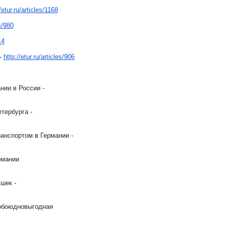
/etur.ru/articles/1168
es/980
14
-
http://etur.ru/articles/906
нии в России -
тербурга -
анспортом в Германии -
рмании
шек -
 обоюдновыгодная