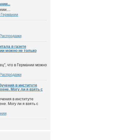
ии...
ии....
 Германии
 Распродажи
итала в газете
нии можно не только
ец", что в Германии можно
 Распродажи
бучения в институте
ене. Могу ли я взять с
учения в институте
е. Могу ли я взять с
ании