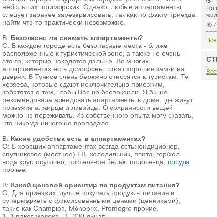
1
небольших, приморских. Однако, любые аппартаменты
По 
следует заранее зарезервировать, так как по факту приезда
жил
найти что-то практически невозможно.
7
В:
Безопасно ли снимать аппартаменты?
Все
О: В каждом городе есть безопасные места - ближе
расположенные к туристической зоне, а также не очень -
СТ
это те, которые находятся дальше. Во многих
аппартаментах есть домофоны, стоят хорошие замки на
Все
дверях. В Тунисе очень бережно относятся к туристам. Те
хозяева, которые сдают исключительно приезжим,
заботятся о том, чтобы Вас не беспокоили. Я бы не
рекомендовала арендовать апартаменты в доме, где живут
приезжие алжирцы и ливийцы. О сохранности вещей
можно не переживать. Из собственного опыта могу сказать,
что никогда ничего не пропадало.
В:
Какие удобства есть в аппартаментах?
О: В хороших аппартаментах всегда есть:кондиционер,
спутниковое (местное) ТВ, холодильник, плита, гор/хол
вода круглосуточно, постельное бельё, полотенца,
посуда
прочее.
В:
Какой ценовой ориентир по продуктам питания?
О: Для приезжих, лучше покупать продукты питания в
супермаркете с фиксированными ценами (ценниками),
такие как Champion, Monoprix, Promogro прочие.
1. 1 пакет молока - 1, 200 динар