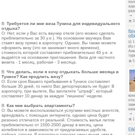
пол
хор
раз
3
В:
Требуется ли мне виза Туниса для индивидуального
отдыха?
Кру
О: Нет, если у Вас есть ваучер отеля (его можно сделать
обз
приблизительно за 30 у.е.). На основании ваучера Вам
1
ставят визу прямо в аэропорту. Однако, Вы также можете
Из 
оформить визу (это не занимает много времени),
Анк
стоимость которой составляет приблизительно 40 у.е. и
тур
выдаётся на основании приглашения. Виза для частного
5
визита - 1 месяц, рабочая - 3 месяца.
В:
Что делать, если я хочу отдыхать больше месяца в
Тунисе? Как продлить визу?
О: Если срок Вашего прибывания в Тунисе составляет
больше 30 дней, то никто Вас депортировать не будет. В
аэропорту, при вылете, Вы заплатите "штраф", который
кон
составляет 10 динар за каждую "лишнюю" неделю.
оте
зам
В:
Как мне выбрать апартаменты?
нач
О: Вы можете воспользоваться услугами местных агентств,
арендовать с помощью интернета, однако цена будет
1
резонно отличатся от реальной. Стоимость жилья летом
приблизительно от 1500-2000 динар в месяц, цена
FAQ
колеблется в зависимости от предлагаемых удобств,
района, города. В курортных городах цены выше, чем в