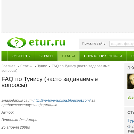
Поиск по сайту:
ЭКСПЕРТЫ
СТРАНЫ
СТАТЬИ
СПРАВОЧНИК ТУРИСТА
Р
Главная
Статьи
Тунис
FAQ по Тунису (часто задаваемые
ЭК
вопросы)
FAQ по Тунису (часто задаваемые
вопросы)
Все
Благодарим сайт
http://we-love-tunisia.blogspot.com/
за
предоставленную информацию
СТ
Автор:
Вероника Эль Амари
Тур
2
25 апреля 2008г
Тун