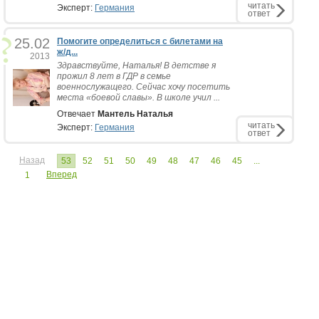
читать
Эксперт:
Германия
ответ
25.02
Помогите определиться с билетами на
ж/д...
2013
Здравствуйте, Наталья! В детстве я
прожил 8 лет в ГДР в семье
военнослужащего. Сейчас хочу посетить
места «боевой славы». В школе учил ...
Отвечает
Мантель Наталья
читать
Эксперт:
Германия
ответ
Назад
53
52
51
50
49
48
47
46
45
...
Вперед
1