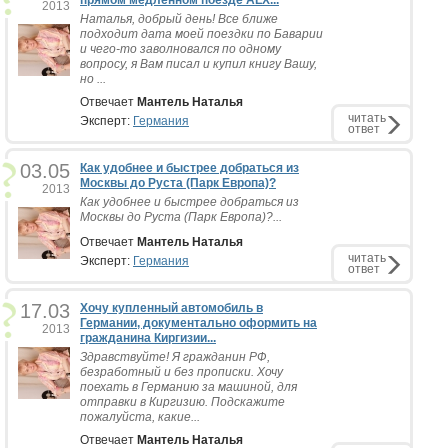
прямом медленном поезде ALX...
2013
Наталья, добрый день! Все ближе
подходит дата моей поездки по Баварии
и чего-то заволновался по одному
вопросу, я Вам писал и купил книгу Вашу,
но ...
Отвечает
Мантель Наталья
читать
Эксперт:
Германия
ответ
03.05
Как удобнее и быстрее добраться из
Москвы до Руста (Парк Европа)?
2013
Как удобнее и быстрее добраться из
Москвы до Руста (Парк Европа)?...
Отвечает
Мантель Наталья
читать
Эксперт:
Германия
ответ
17.03
Хочу купленный автомобиль в
Германии, документально оформить на
2013
гражданина Киргизии...
Здравствуйте! Я гражданин РФ,
безработный и без прописки. Хочу
поехать в Германию за машиной, для
отправки в Киргизию. Подскажите
пожалуйста, какие...
Отвечает
Мантель Наталья