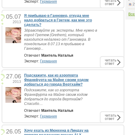
читать
Эксперт:
Германия
ответ
2
Все
05.07
Я прибываю в Ганновер, откуда мне
надо добраться в Гретем, как мне это
2013
сделать?
Здравствуйте ув. эксперты. Мне нужно в
город Гретем (Grethem), который
находится недалеко от Ганновера. В
понедельник 8.07.13 я прибываю в
Ганновер...
Отвечает
Мантель Наталья
читать
Эксперт:
Германия
ответ
27.06
Подскажите, как из аэропорта
Франкфурта на Майне своим ходом
2013
добраться до города Вертхайм?
Подскажите, как из аэропорта
Франкфурта на Майне своим ходом
добраться до города Вертхайм?
Спасибо....
Отвечает
Мантель Наталья
читать
Эксперт:
Германия
ответ
26.05
Хочу ехать из Мюнхена в Линдау на