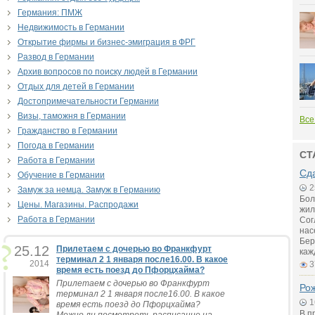
Германия: ПМЖ
Недвижимость в Германии
Открытие фирмы и бизнес-эмиграция в ФРГ
Развод в Германии
Архив вопросов по поиску людей в Германии
Отдых для детей в Германии
Достопримечательности Германии
Визы, таможня в Германии
Все
Гражданство в Германии
Погода в Германии
СТ
Работа в Германии
Сд
Обучение в Германии
2
Замуж за немца. Замуж в Германию
Бол
Цены. Магазины. Распродажи
жил
Работа в Германии
Сог
нас
Бер
25.12
Прилетаем с дочерью во Франкфурт
каж
терминал 2 1 января после16.00. В какое
2014
3
время есть поезд до Пфорцхайма?
Прилетаем с дочерью во Франкфурт
Рож
терминал 2 1 января после16.00. В какое
1
время есть поезд до Пфорцхайма?
В п