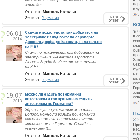
Можно ли посмотреть расписание на
цар
этот ден...
в ч
Отвечает
Мантель Наталья
3
читать
Эксперт:
Германия
ответ
ВС
0
06.01
Скажите пожалуйста, как добраться на
К с
электричке из ж/д вокзала аэропорта
2014
сов
Дюссельдорфа до Касселя, желательно
кли
на Р Е?
обв
Скажите пожалуйста, как добраться на
про
электричке из ж/д вокзала аэропорта
Зак
Дюссельдорфа до Касселя, желательно
без
на Р Е?...
буд
Отвечает
Мантель Наталья
каз
маг
читать
Эксперт:
Германия
ответ
соо
Гер
зав
19.07
Можно ли ездить по Германии
сов
автостопом и как правильно ездить
2013
2
автостопом по Германии?
Здравствуйте уважаемые эксперты.
На
Вопрос, можно ли ездить по Германии
автостопом и как правильно ездить
2
автостопом по Германии. Спаибо с
При
уважением И...
нас
осн
Отвечает
Мантель Наталья
учё