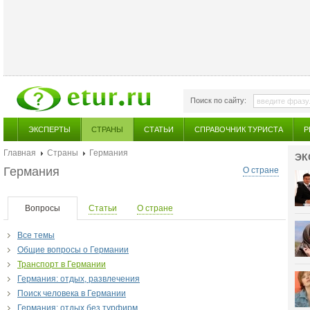
Поиск по сайту:
ЭКСПЕРТЫ
СТРАНЫ
СТАТЬИ
СПРАВОЧНИК ТУРИСТА
Р
Главная
Страны
Германия
ЭК
Германия
О стране
Вопросы
Статьи
О стране
Все темы
Общие вопросы о Германии
Транспорт в Германии
Германия: отдых, развлечения
Поиск человека в Германии
Германия: отдых без турфирм