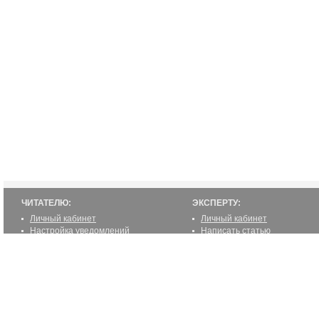
ЧИТАТЕЛЮ:
ЭКСПЕРТУ:
Личный кабинет
Личный кабинет
Настройка уведомлений
Написать статью
Написать статью
Как стать экспертом
Преимущества
Реклама
2000-2012 ©
ETUR.RU: эксперты по странам
Все права защищены.