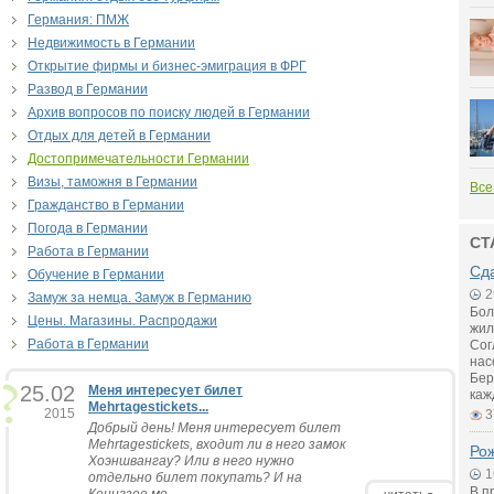
Германия: ПМЖ
Недвижимость в Германии
Открытие фирмы и бизнес-эмиграция в ФРГ
Развод в Германии
Архив вопросов по поиску людей в Германии
Отдых для детей в Германии
Достопримечательности Германии
Визы, таможня в Германии
Все
Гражданство в Германии
Погода в Германии
СТ
Работа в Германии
Сд
Обучение в Германии
2
Замуж за немца. Замуж в Германию
Бол
Цены. Магазины. Распродажи
жил
Работа в Германии
Сог
нас
Бер
25.02
Меня интересует билет
каж
Mehrtagestickets...
2015
3
Добрый день! Меня интересует билет
Mehrtagestickets, входит ли в него замок
Рож
Хоэншвангау? Или в него нужно
1
отдельно билет покупать? И на
В п