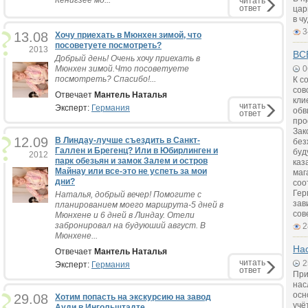
Кенигзее мо...
читать
ответ
цар
в ч
3
13.08
Хочу приехать в Мюнхен зимой, что
посоветуете посмотреть?
2013
ВС
Добрый день! Очень хочу приехать в
Мюнхен зимой.Что посоветуете
0
посмотреть? Спасибо!...
К с
сов
Отвечает
Мантель Наталья
кли
читать
Эксперт:
Германия
обв
ответ
про
Зак
12.09
В Линдау-лучше съездить в Санкт-
без
Галлен и Брегенц? Или в Юбирлинген и
буд
2012
парк обезьян и замок Залем и остров
каз
Майнау или все-это не успеть за мои
маг
дни?
соо
Гер
Наталья, добрый вечер! Помогите с
зав
планированием моего маршрута-5 дней в
сов
Мюнхене и 6 дней в Линдау. Отели
забронировал на будуюший август. В
2
Мюнхене...
На
Отвечает
Мантель Наталья
читать
2
Эксперт:
Германия
ответ
При
нас
осн
29.08
Хотим попасть на экскурсию на завод
учё
Ауди в Ингольштадте...