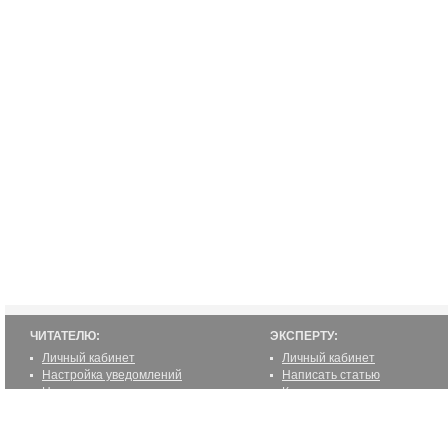
ЧИТАТЕЛЮ:
ЭКСПЕРТУ:
Личный кабинет
Личный кабинет
Настройка уведомлений
Написать статью
Написать статью
Как стать экспертом
Преимущества
Реклама