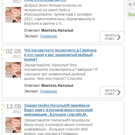
2012
2
Добрый день! Хотим попасть на
экскурсию на завод Ауди в
Все
Ингольштадте, будем там 2 октября
2012, самостоятельно, берем машину в
Берлине в аренду и п...
Отвечает
Мантель Наталья
читать
Эксперт:
Германия
ответ
02.05
Что посоветуете посмотреть в Гамбурге
и что такое у вас знаменитый рыбный
2012
рынок?
Здравствуйте, Наталья! Что
посоветуете посмотреть в Гамбурге? Я
слышала про знаменитый рыбный
рынок. Что это такое? Спасибо...
Отвечает
Мантель Наталья
читать
Эксперт:
Германия
ответ
13.09
Здравствуйте Наталья!Я приобрела
Вашу книгу, в которой много полезной
2011
информации . Большое спасибо.М..
Здравствуйте Наталья!Я приобрела
Вашу книгу, в которой много полезной
информации . Большое спасибо.Мой
вопрос: как обычно в Германии