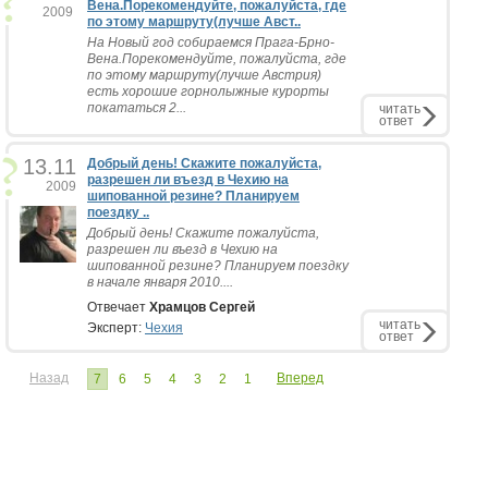
Вена.Порекомендуйте, пожалуйста, где
2009
по этому маршруту(лучше Авст..
На Новый год собираемся Прага-Брно-
Вена.Порекомендуйте, пожалуйста, где
по этому маршруту(лучше Австрия)
есть хорошие горнолыжные курорты
покататься 2...
читать
ответ
13.11
Добрый день! Скажите пожалуйста,
разрешен ли въезд в Чехию на
2009
шипованной резине? Планируем
поездку ..
Добрый день! Скажите пожалуйста,
разрешен ли въезд в Чехию на
шипованной резине? Планируем поездку
в начале января 2010....
Отвечает
Храмцов Сергей
читать
Эксперт:
Чехия
ответ
Назад
Вперед
7
6
5
4
3
2
1