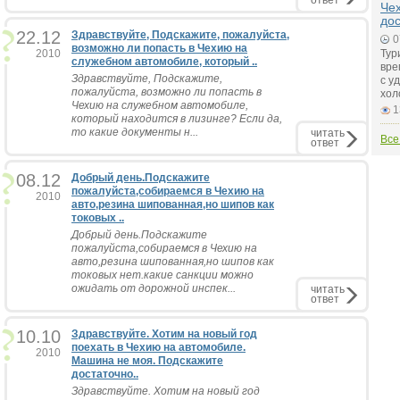
ответ
Чех
до
22.12
Здравствуйте, Подскажите, пожалуйста,
0
возможно ли попасть в Чехию на
2010
Тур
служебном автомобиле, который ..
вре
Здравствуйте, Подскажите,
с у
пожалуйста, возможно ли попасть в
хол
Чехию на служебном автомобиле,
1
который находится в лизинге? Если да,
то какие документы н...
читать
Все
ответ
08.12
Добрый день.Подскажите
пожалуйста,собираемся в Чехию на
2010
авто,резина шипованная,но шипов как
токовых ..
Добрый день.Подскажите
пожалуйста,собираемся в Чехию на
авто,резина шипованная,но шипов как
токовых нет.какие санкции можно
ожидать от дорожной инспек...
читать
ответ
10.10
Здравствуйте. Хотим на новый год
поехать в Чехию на автомобиле.
2010
Машина не моя. Подскажите
достаточно..
Здравствуйте. Хотим на новый год