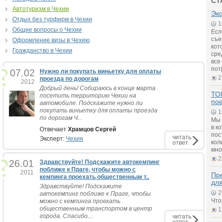
СТ
Автотуризм в Чехии
Экс
Отдых без турфирм в Чехии
1
Общие вопросы о Чехии
Есл
съе
Оформление визы в Чехию
кот
Гражданство в Чехии
сре
все
пот
07.02
Нужно ли покупать виньетку для оплаты
2
проезда по дорогам
2012
Добрый день! Собираюсь в конце марта
ТОП
посетить территорию Чехии на
по
автомобиле. Подскажите нужно ли
покупать виньетку для оплаты проезда
1
по дорогам Ч...
Мы 
в к
Отвечает
Храмцов Сергей
пос
читать
Эксперт:
Чехия
кол
ответ
мно
2
26.01
Здравствуйте! Подскажите автокемпинг
поближе к Праге, чтобы можно с
2011
Пре
кемпинга проехать общественным т..
дл
Здравствуйте! Подскажите
2
автокемпинг поближе к Праге, чтобы
Что
можно с кемпинга проехать
общественным транспортом в центр
1
города. Спасибо....
читать