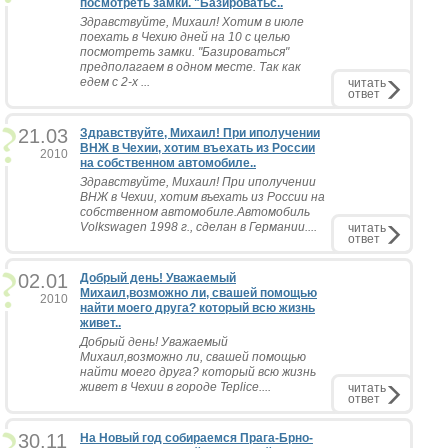
посмотреть замки. "Базироватьс..
Здравствуйте, Михаил! Хотим в июле
поехать в Чехию дней на 10 с целью
посмотреть замки. "Базироваться"
предполагаем в одном месте. Так как
едем с 2-х ...
читать
ответ
21.03
Здравствуйте, Михаил! При иполучении
ВНЖ в Чехии, хотим въехать из России
2010
на собственном автомобиле..
Здравствуйте, Михаил! При иполучении
ВНЖ в Чехии, хотим въехать из России на
собственном автомобиле.Автомобиль
Volkswagen 1998 г., сделан в Германии....
читать
ответ
02.01
Добрый день! Уважаемый
Михаил,возможно ли, свашей помощью
2010
найти моего друга? который всю жизнь
живет..
Добрый день! Уважаемый
Михаил,возможно ли, свашей помощью
найти моего друга? который всю жизнь
живет в Чехии в городе Teplice....
читать
ответ
30.11
На Новый год собираемся Прага-Брно-