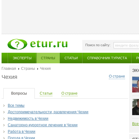
Поиск по сайту:
ЭКСПЕРТЫ
СТРАНЫ
СТАТЬИ
СПРАВОЧНИК ТУРИСТА
Р
Главная
Страны
Чехия
ЭК
Чехия
О стране
Вопросы
Статьи
О стране
Все темы
Достопримечательности, развлечения Чехии
Недвижимость в Чехии
Все
Санаторно-курортное лечение в Чехии
Работа в Чехии
Погода в Чехии