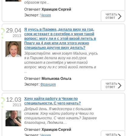
образом пре...
Отвечает
Храмцов Сергей
читать
Эксперт:
Чехия
ответ
29.04
Я учусь в Париже, делала визу на год,
срок истекает в сентябре.у меня такой
2013
вопрос: могу ли я с этой визой лететь в
Прагу на 4 дня или для этого нужно
специально другую визу делать?
Здравствуйте. меня зовут Мадина, учусь
я в Париже.делала визу на год,срок
истекает в сентябре.у меня такой
вопрос: могу ли я с этой визой лететь в
...
Отвечает
Молькова Ольга
читать
Эксперт:
Франция
ответ
12.03
Хочу найти работу в Чехии по
специальности. С чего начать?
2013
Добрый день. Я медсестра с большим
стажем. Хочу найти работу в Чехии по
специальности. С чего начать? Заранее
благодарна, Людмила....
Отвечает
Храмцов Сергей
читать
Эксперт:
Чехия