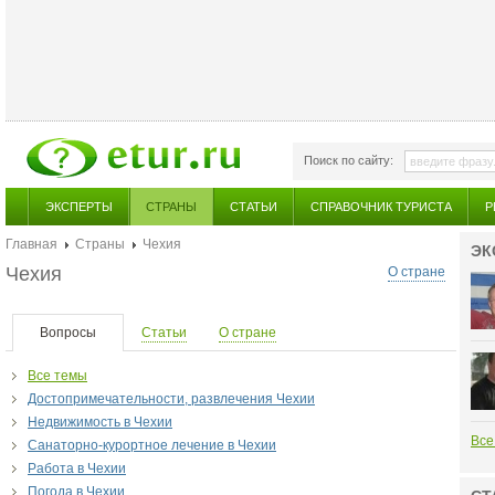
Поиск по сайту:
ЭКСПЕРТЫ
СТРАНЫ
СТАТЬИ
СПРАВОЧНИК ТУРИСТА
Р
Главная
Страны
Чехия
ЭК
Чехия
О стране
Вопросы
Статьи
О стране
Все темы
Достопримечательности, развлечения Чехии
Недвижимость в Чехии
Все
Санаторно-курортное лечение в Чехии
Работа в Чехии
Погода в Чехии