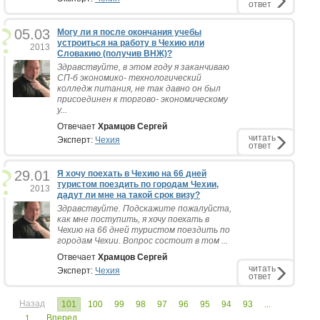
ответ
05.03
Могу ли я после окончания учебы
устроиться на работу в Чехию или
2013
Словакию (получив ВНЖ)?
Здравствуйте, в этом году я заканчиваю
СП-б экономико- технологический
колледж питания, не так давно он был
присоединен к торгово- экономическому
у...
Отвечает
Храмцов Сергей
читать
Эксперт:
Чехия
ответ
29.01
Я хочу поехать в Чехию на 66 дней
туристом поездить по городам Чехии,
2013
дадут ли мне на такой срок визу?
Здравствуйте. Подскажите пожалуйста,
как мне поступить, я хочу поехать в
Чехию на 66 дней туристом поездить по
городам Чехии. Вопрос состоит в том ...
Отвечает
Храмцов Сергей
читать
Эксперт:
Чехия
ответ
Назад
101
100
99
98
97
96
95
94
93
...
Вперед
1