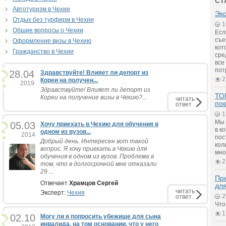
СТ
Автотуризм в Чехии
Экс
Отдых без турфирм в Чехии
1
Общие вопросы о Чехии
Есл
съе
Оформление визы в Чехию
кот
Гражданство в Чехии
сре
все
пот
28.04
Здравствуйте! Влияет ли депорт из
2
Кореи на получен...
2019
Здравствуйте! Влияет ли депорт из
ТОП
Кореи на получение визы в Чехию?...
читать
по
ответ
1
Мы 
05.03
Хочу приехать в Чехию для обучения в
в к
одном из вузов...
2014
пос
Добрый день. Интересен вот такой
кол
вопрос. Я хочу приехать в Чехию для
мно
обучения в одном из вузов. Проблема в
2
том, что в долгосрочной мне отказали
29 ...
Пре
Отвечает
Храмцов Сергей
дл
читать
Эксперт:
Чехия
2
ответ
Что
1
02.10
Могу ли я попросить убежище для сына
инвалида, на том основании, что у него