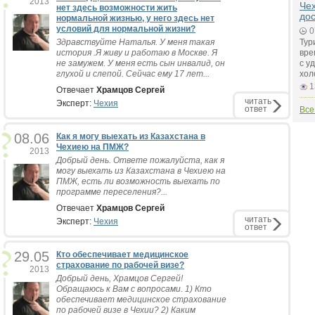
2013
Чех
нет здесь возможности жить
до
нормальной жизнью, у него здесь нет
условий для нормальной жизни?
0
Здравствуйте Наталья. У меня такая
Тур
история .Я живу и работаю в Москве. Я
вре
не замужем. У меня есть сын инвалид, он
с у
глухой и слепой. Сейчас ему 17 лет...
хол
1
Отвечает
Храмцов Сергей
читать
Эксперт:
Чехия
ответ
Все
08.06
Как я могу выехать из Казахстана в
Чехиею на ПМЖ?
2013
Добрый день. Ответе пожалуйста, как я
могу выехать из Казахстана в Чехиею на
ПМЖ, есть ли возможность выехать по
программе переселения?...
Отвечает
Храмцов Сергей
читать
Эксперт:
Чехия
ответ
29.05
Кто обеспечивает медицинское
страхование по рабочей визе?
2013
Добрый день, Храмцов Сергей!
Обращаюсь к Вам с вопросами. 1) Кто
обеспечивает медицинское страхование
по рабочей визе в Чехии? 2) Каким