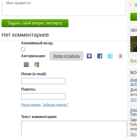
Мне нравится:
Н
Задать свой вопрос эксперту
ЭК
Нет комментариев
Анонимный вход:
Авторизация:
Логин и пароль
Все
ВО
Логин (e-mail):
Доб
эсто
Пароль:
Доб
эст
Эст
Регистрация
Забыли пароль?
Здр
Голл
Текст комментария:
Здр
Гол
чтоб
Эст