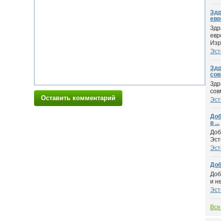
Здр
евр
Здр
евр
Изр.
Эст
Здр
сов
Здр
сов
Оставить комментарий
Эст
Доб
в ...
Доб
Эст
Эст
Доб
Доб
и н
Эст
Все