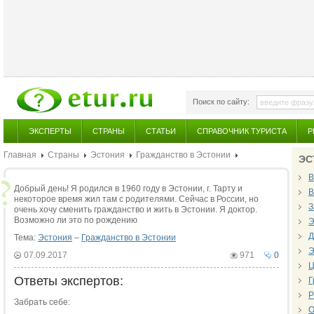
Поиск по сайту:
ЭКСПЕРТЫ
СТРАНЫ
СТАТЬИ
СПРАВОЧНИК ТУРИСТА
Р
Главная
Страны
Эстония
Гражданство в Эстонии
ЭС
В
Добрый день! Я родился в 1960 году в Эстонии, г. Тарту и
В
некоторое время жил там с родителями. Сейчас в России, но
З
очень хочу сменить гражданство и жить в Эстонии. Я доктор.
Возможно ли это по рождению
Э
Д
Тема:
Эстония
–
Гражданство в Эстонии
Э
07.09.2017
971
0
Ц
Ответы экспертов:
Г
Р
Забрать себе:
О