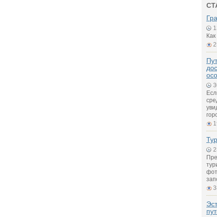
СТ
Гр
1
Как
2
Пут
дос
ос
3
Есл
сре
уви
гор
1
Ту
2
Пре
тур
фот
зап
3
Эс
пу