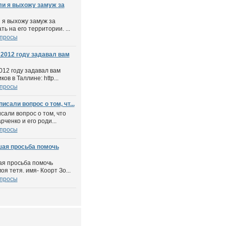
ли я выхожу замуж за
 я выхожу замуж за
ь на его территории. ...
опросы
2012 году задавал вам
012 году задавал вам
ов в Таллине: http...
опросы
исали вопрос о том, чт...
исали вопрос о том, что
ченко и его роди...
опросы
шая просьба помочь
ая просьба помочь
оя тетя. имя- Коорт Зо...
опросы