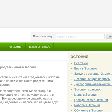
Поиск по сайту:
пои
А
РЕГИОНЫ
ВИДЫ ОТДЫХА
ЭСТОНИЯ
Все темы
 родственников в Таллине:
Виза в Эстонию
Замуж за эстонца. Замуж 
стонским сайтам и в "одноклассниках", не
Эстония: общие вопросы
ки" и нашел сына моего родственника
Достопримечательности 
сестру.
Эстония: транспорт
своих родственников. Море эмоций и
жалению кого-то я не успел застать в
Цены в Эcтонии
я. Большое, огромное спасибо вам за
Гражданство в Эстонии
ди надейтесь и верьте что найдете друг
Работа в Эстонии
Обучение в Эстонии