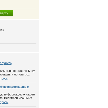
сперту
жда
получить
олучить информацию.Могу
осещения могилы ро...
опросы
юбую информацию о
бую информацию о нашем
о. Вилимсон Иван Мих...
опросы