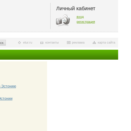
Личный кабинет
вход
регистрация
etur.ru
контакты
реклама
карта сайта
ск
в Эстонию
Эстонии