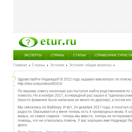
ЭКСПЕРТЫ
СТРАНЫ
СТАТЬИ
СПРАВОЧНИК ТУРИСТ
Главная
Страны
Эстония
Эстония: общие вопросы
Здравствуйте Надежда!!! В 2012 году задавал вам вопрос по поиску
http://etur.ru/question/82410
По вашему совету несколько раз пытался найти родственников по э
помогло. Но в ноябре 2017, в очередной раз зашел в "одноклассни
(просто фамилия была написана не много по другому), а потом его 
Мы связались по Вайберу. И вот, 24 декабря 2017 года, я посетил 
радости. Оказывается у меня теперь есть 4 троюродных внука. К со
живых, но самое главное - теперь мы вместе, теперь не потеряемс
помощь, что не отказались помочь. У вас хорошее имя Надежда! Лю
друга.