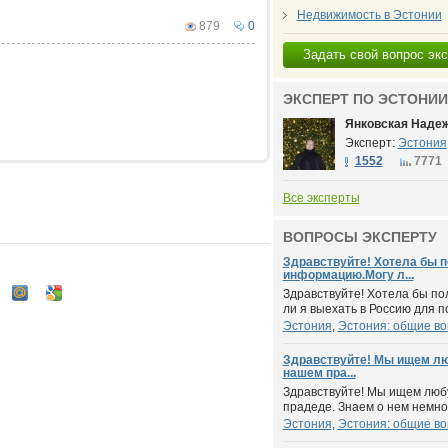
Недвижимость в Эстонии
879
0
Задать свой вопрос эк
ЭКСПЕРТ ПО ЭСТОНИИ
Янковская Наде
Эксперт:
Эстония
1552
7771
Все эксперты
ВОПРОСЫ ЭКСПЕРТУ
Здравствуйте! Хотела бы 
информацию.Могу л...
Здравствуйте! Хотела бы п
ли я выехать в Россию для п
Эстония
,
Эстония: общие в
Здравствуйте! Мы ищем л
нашем пра...
Здравствуйте! Мы ищем лю
прадеде. Знаем о нем немног
Эстония
,
Эстония: общие в