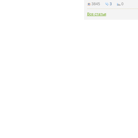
3845
3
0
Все статьи
РЕКЛАМОДАТЕЛЮ:
бинет
Рекламные места
статью
Стоимость размещения