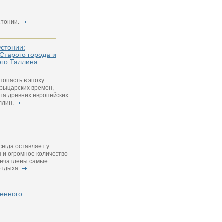
стонии.
Эстонии:
Старого города и
ого Таллина
попасть в эпоху
 рыцарских времен,
та древних европейских
ллин.
егда оставляет у
 и огромное количество
печатлены самые
тдыха.
енного