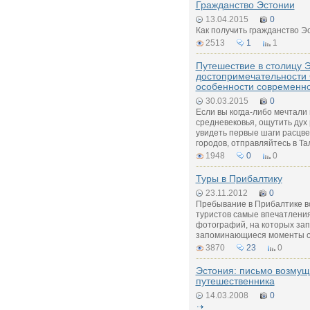
Гражданство Эстонии
13.04.2015
0
Как получить гражданство Э
2513
1
1
Путешествие в столицу 
достопримечательности 
особенности современн
30.03.2015
0
Если вы когда-либо мечтали 
средневековья, ощутить дух
увидеть первые шаги расцве
городов, отправляйтесь в Та
1948
0
0
Туры в Прибалтику
23.11.2012
0
Пребывание в Прибалтике вс
туристов самые впечатления
фотографий, на которых за
запоминающиеся моменты о
3870
23
0
Эстония: письмо возмущ
путешественника
14.03.2008
0