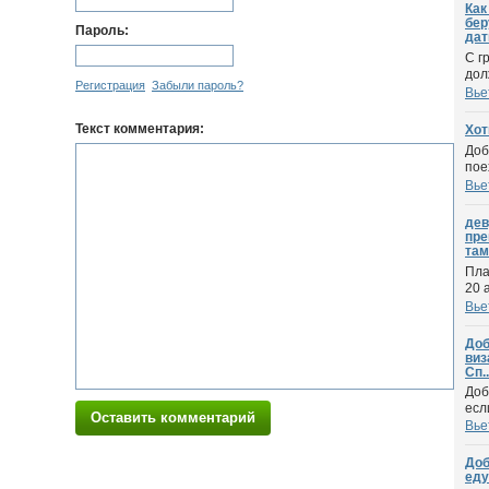
Как
бер
Пароль:
дат
С г
дол
Регистрация
Забыли пароль?
Вье
Текст комментария:
Хот
Доб
пое
Вье
дев
пре
там
Пла
20 
Вье
Доб
виз
Сп..
Доб
есл
Оставить комментарий
Вье
Доб
еду