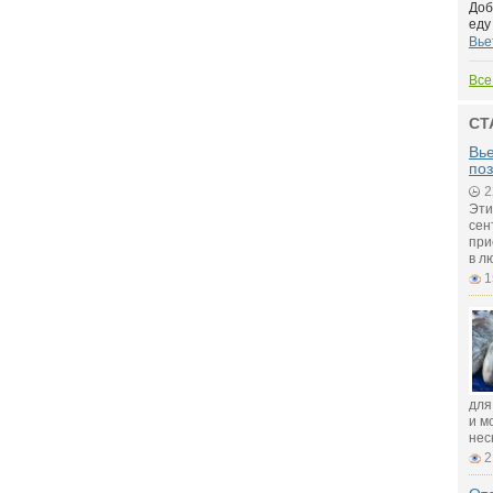
Доб
еду
Вье
Все
СТ
Вье
поз
2
Эти
сен
при
в л
1
для
и м
нес
2