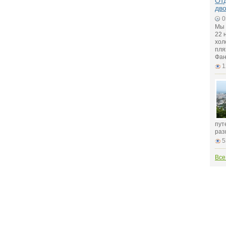
Отд
дв
0
Мы 
22 
хол
пля
Фан
1
пут
раз
5
Все