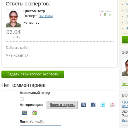
Ответы экспертов:
М
О
Цветов Петр
оценить
0
Эксперт:
Вьетнам
П
О
Не могу.
В
06.04
2012
Забрать себе:
ЭК
Мне нравится:
Задать свой вопрос эксперту
Все
Нет комментариев
Анонимный вход:
ВО
Гр.
Авторизация:
Логин и пароль
на 
Здр
Рос
Вье
Логин (e-mail):