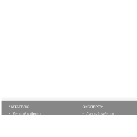
ЧИТАТЕЛЮ:
ЭКСПЕРТУ:
Личный кабинет
Личный кабинет
Настройка уведомлений
Написать статью
Написать статью
Как стать экспертом
Преимущества
Реклама