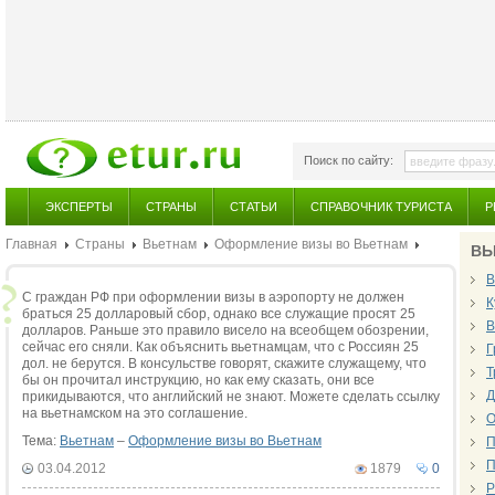
Поиск по сайту:
ЭКСПЕРТЫ
СТРАНЫ
СТАТЬИ
СПРАВОЧНИК ТУРИСТА
Р
Главная
Страны
Вьетнам
Оформление визы во Вьетнам
ВЬ
В
С граждан РФ при оформлении визы в аэропорту не должен
К
браться 25 долларовый сбор, однако все служащие просят 25
В
долларов. Раньше это правило висело на всеобщем обозрении,
сейчас его сняли. Как объяснить вьетнамцам, что с Россиян 25
Г
дол. не берутся. В консульстве говорят, скажите служащему, что
Т
бы он прочитал инструкцию, но как ему сказать, они все
Д
прикидываются, что английский не знают. Можете сделать ссылку
на вьетнамском на это соглашение.
О
Тема:
Вьетнам
–
Оформление визы во Вьетнам
П
П
03.04.2012
1879
0
Р