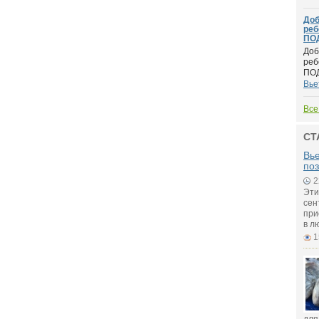
Доб
реб
ПО
Доб
реб
ПОД
Вье
Все
СТ
Вье
поз
2
Эти
сен
при
в л
1