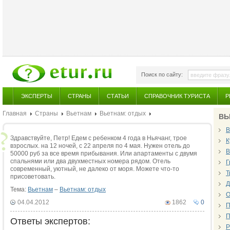
Поиск по сайту:
ЭКСПЕРТЫ
СТРАНЫ
СТАТЬИ
СПРАВОЧНИК ТУРИСТА
Р
Главная
Страны
Вьетнам
Вьетнам: отдых
ВЬ
В
Здравствуйте, Петр! Едем с ребенком 4 года в Ньячанг, трое
К
взрослых. на 12 ночей, с 22 апреля по 4 мая. Нужен отель до
В
50000 руб за все время прибывания. Или апартаменты с двумя
спальнями или два двухместных номера рядом. Отель
Г
современный, уютный, не далеко от моря. Можете что-то
Т
присоветовать.
Д
Тема:
Вьетнам
–
Вьетнам: отдых
О
04.04.2012
1862
0
П
П
Ответы экспертов:
Р