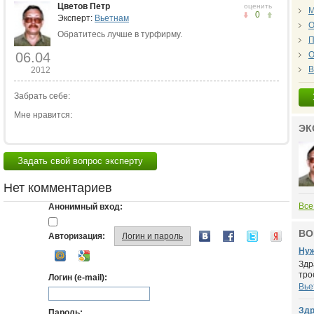
Цветов Петр
оценить
М
0
Эксперт:
Вьетнам
О
Обратитесь лучше в турфирму.
П
О
06.04
В
2012
Забрать себе:
Мне нравится:
ЭК
Задать свой вопрос эксперту
Нет комментариев
Все
Анонимный вход:
ВО
Авторизация:
Логин и пароль
Нуж
Здр
тро
Логин (e-mail):
Вье
Здр
Пароль: