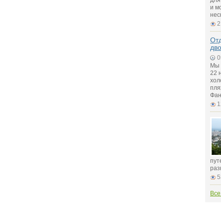
для
и м
нес
2
Отд
дв
0
Мы 
22 
хол
пля
Фан
1
пут
раз
5
Все