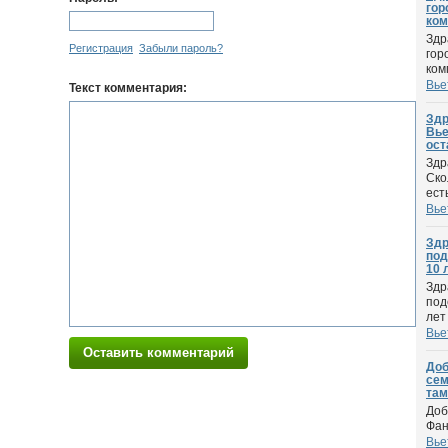
гор
ком
Здр
Регистрация
Забыли пароль?
гор
ком
Вье
Текст комментария:
Здр
Вье
ост
Здр
Ско
ест
Вье
Здр
под
10 л
Здр
под
лет 
Вье
Оставить комментарий
Доб
сем
там
Доб
Фан
Вье