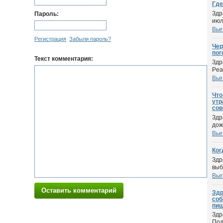
Где
Здр
Пароль:
июл
Вье
Регистрация
Забыли пароль?
Чер
пог
Текст комментария:
Здр
Pea
Вье
Что
утр
сов
Здр
дож
Вье
Ког
Здр
выб
Вье
Оставить комментарий
Здр
соб
пиш
Здр
Под