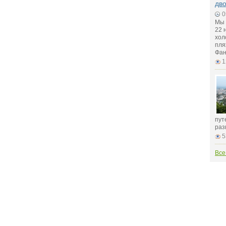
дв
0
Мы 
22 
хол
пля
Фан
1
пут
раз
5
Все