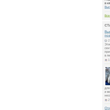
в ня
Вье
Все
СТ
Вье
поз
2
Эти
сен
при
в л
1
для
и м
нес
2
Отд