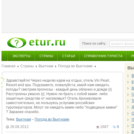
Поиск по сайту:
ЭКСПЕРТЫ
СТРАНЫ
СТАТЬИ
СПРАВОЧНИК ТУРИСТА
Р
Главная
Страны
Вьетнам
Погода во Вьетнаме
ВЬ
В
Здравствуйте! Через неделю едем на отдых, отель Vin Pearl,
К
Resort and spa. Подскажите, пожалуйста, какой нам ожидать
В
погоды? смотрим прогнозы - каждый день облачно и дожди (((
Расстроены ужасно (((. Нужно ли брать с собой какие- либо
Г
защитные средства от насекомых? Отель бронировали
Т
самостоятельно, не пользуясь услугами российских
Д
туроператоров. Могут ли ожидать какие-либо "подводные камни"
? Заранее спасибо.
О
Тема:
Вьетнам
–
Погода во Вьетнаме
П
П
26.06.2012
1687
0
Р