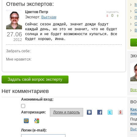
Ответы экспертов:
М
О
Цветов Петр
оценить
0
Эксперт:
Вьетнам
П
О
Сейчас сезон дождей, значит дожди будут
каждый день, но это не значит, что не будет
В
27.06
солнца и не будет возможности купаться. Все
будет хорошо, Инна.
2012
Забрать себе:
ЭК
Мне нравится:
Задать свой вопрос эксперту
Все
Нет комментариев
Анонимный вход:
ВО
Как
Авторизация:
Логин и пароль
янв
Под
кон
Вье
Логин (e-mail):