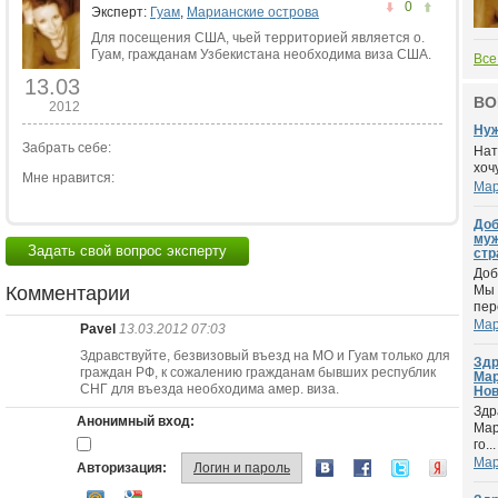
0
Эксперт:
Гуам
,
Марианские острова
Для посещения США, чьей территорией является о.
Гуам, гражданам Узбекистана необходима виза США.
Все
13.03
ВО
2012
Нуж
Забрать себе:
Нат
хоч
Мне нравится:
Мар
Доб
муж
Задать свой вопрос эксперту
стр
Доб
Комментарии
Мы 
пер
Мар
Pavel
13.03.2012 07:03
Здравствуйте, безвизовый въезд на МО и Гуам только для
Здр
граждан РФ, к сожалению гражданам бывших республик
Мар
СНГ для въезда необходима амер. виза.
Нов
Здр
Анонимный вход:
Мар
го...
Мар
Авторизация:
Логин и пароль