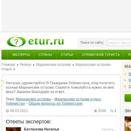
Поиск по сайту:
ЭКСПЕРТЫ
СТРАНЫ
СТАТЬИ
СПРАВОЧНИК ТУРИСТА
Р
Главная
Регион
Марианские острова
Марианские острова-
МА
отдых
В
М
Наталья, здравствуйте! Я Гражданка Узбекистана, хочу посетить
О
осенью Марианские острова. Скажите пожалуйста нужна ли мне
виза? Заранее благодарю за ответ..
Тема:
Марианские острова
–
Марианские острова-отдых
,
Узбекистан
–
Общие вопросы об Узбекистане
ЭК
09.03.2012
3546
1
Ответы экспертов:
Беспалова Наталья
оценить