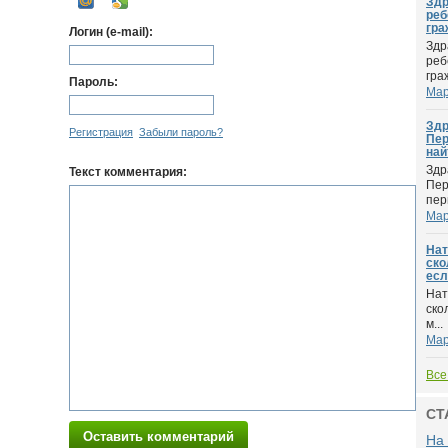
Здр
реб
гра
Логин (e-mail):
Здр
реб
гра
Пароль:
Мар
Здр
Регистрация
Забыли пароль?
Пер
най
Здр
Текст комментария:
Пер
пер
Мар
Нат
ско
есл
Нат
ско
м...
Мар
Все
СТ
Оставить комментарий
На 