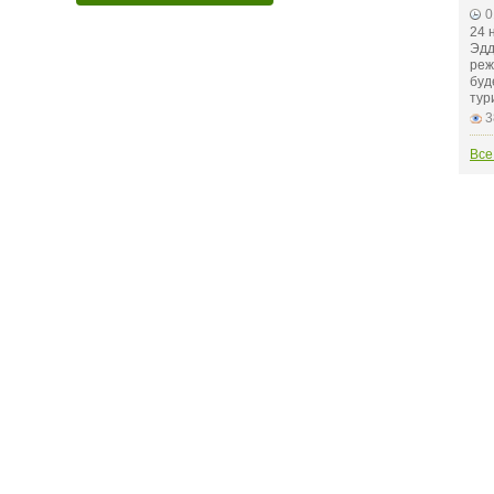
0
24 
Эдд
реж
буд
тур
3
Все