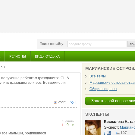
Поиск по сайту:
пои
А
РЕГИОНЫ
ВИДЫ ОТДЫХА
ых
МАРИАНСКИЕ ОСТРОВ
Все темы
т получение ребенком гражданства США.
учить гражданство и все. Возможно ли
Марианские острова-отды
Общие вопросы
Задать свой вопрос эк
2555
1
ЭКСПЕРТЫ
оценить
Беспалова Ната
0
Эксперт:
Марианс
15
107
у все малыши, родившиеся