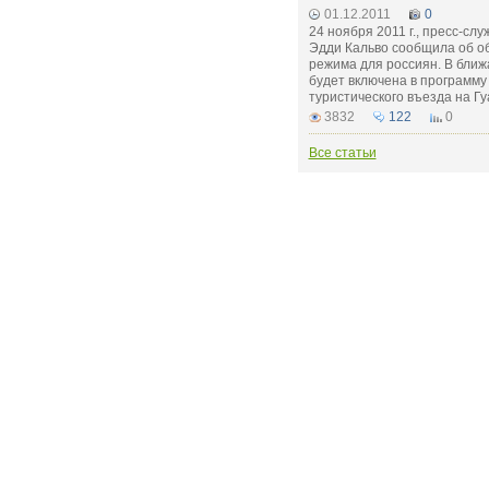
01.12.2011
0
24 ноября 2011 г., пресс-сл
Эдди Кальво сообщила об об
режима для россиян. В бли
будет включена в программу
туристического въезда на Гу
3832
122
0
Все статьи