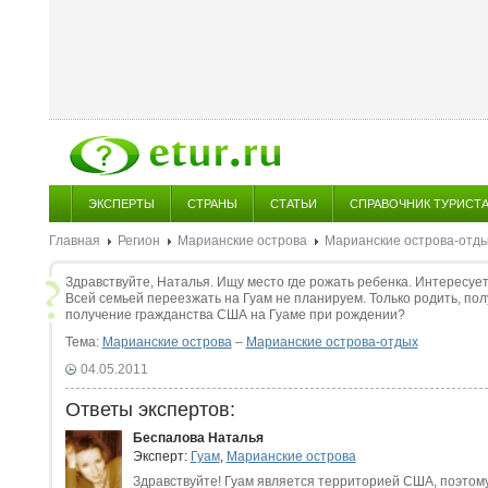
ЭКСПЕРТЫ
СТРАНЫ
СТАТЬИ
СПРАВОЧНИК ТУРИСТ
Главная
Регион
Марианские острова
Марианские острова-отд
Здравствуйте, Наталья. Ищу место где рожать ребенка. Интересуе
Всей семьей переезжать на Гуам не планируем. Только родить, пол
получение гражданства США на Гуаме при рождении?
Тема:
Марианские острова
–
Марианские острова-отдых
04.05.2011
Ответы экспертов:
Беспалова Наталья
Эксперт:
Гуам
,
Марианские острова
Здравствуйте! Гуам является территорией США, поэтом