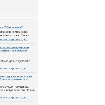
ки Узбекистана?
ражданка Узбекистана,
ские острова. Скажи...
ские острова-отдых
 с моим гражданским
 переезде в жаркие
ем уже давно думаем о
ские острова-отдых
им с мужем поехать на
бре и встретить там
м с мужем поехать на
ре и встретить там Новый
ские острова-отдых