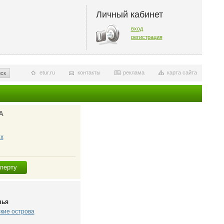
Личный кабинет
вход
регистрация
etur.ru
контакты
реклама
карта сайта
ск
А
х
сперту
лья
кие острова