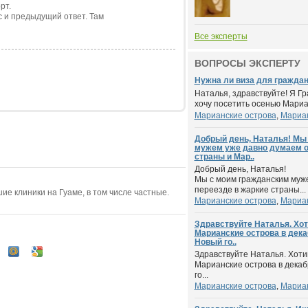
рт.
 и предыдущий ответ. Там
Все эксперты
ВОПРОСЫ ЭКСПЕРТУ
Нужна ли виза для граждан
Наталья, здравствуйте! Я Г
хочу посетить осенью Мариан
Марианские острова
,
Мариан
Добрый день, Наталья! Мы
мужем уже давно думаем о
страны и Мар..
Добрый день, Наталья!
Мы с моим гражданским муж
переезде в жаркие страны...
ие клиники на Гуаме, в том числе частные.
Марианские острова
,
Мариан
Здравствуйте Наталья. Хот
Марианские острова в дека
Новый го..
Здравствуйте Наталья. Хоти
Марианские острова в декаб
го...
Марианские острова
,
Мариан