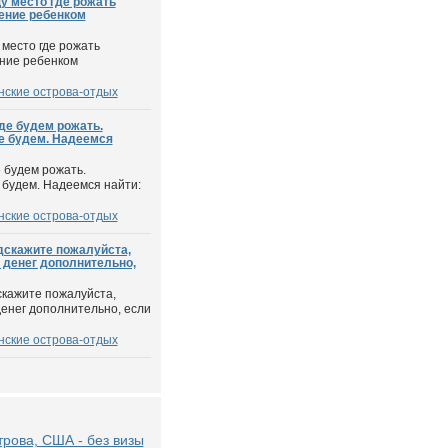
у место где рожать
ение ребенком
 место где рожать
ение ребенком
ские острова-отдых
де будем рожать.
е будем. Надеемся
 будем рожать.
 будем. Надеемся найти:
ские острова-отдых
дскажите пожалуйста,
й денег дополнительно,
скажите пожалуйста,
денег дополнительно, если
ские острова-отдых
рова, США - без визы