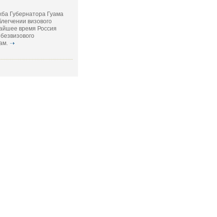
ужба Губернатора Гуама
легчении визового
жайшее время Россия
 безвизового
ам.