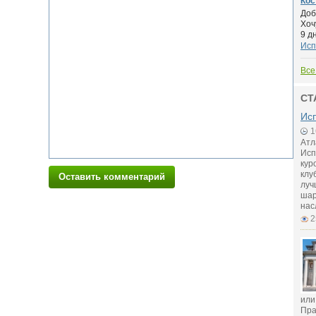
Кос
Доб
Хоч
9 д
Исп
Все
СТ
Исп
1
Атл
Исп
кур
клу
Оставить комментарий
луч
шар
нас
2
или
Пра