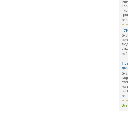
Pue
Кор
пло
кра
8
Ту
0
Поч
люд
стр
2
Пу
до
2
Бар
сто
кол
зас
1
Все