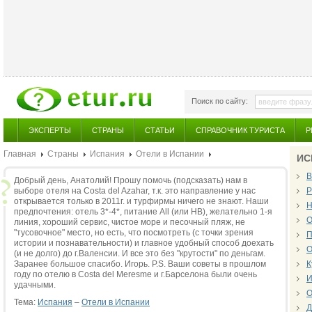
Поиск по сайту:
ЭКСПЕРТЫ
СТРАНЫ
СТАТЬИ
СПРАВОЧНИК ТУРИСТА
Р
Главная
Страны
Испания
Отели в Испании
ИС
В
Добрый день, Анатолий! Прошу помочь (подсказать) нам в
выборе отеля на Costa del Azahar, т.к. это направление у нас
Р
открывается только в 2011г. и турфирмы ничего не знают. Наши
Н
предпочтения: отель 3*-4*, питание All (или НВ), желательно 1-я
О
линия, хороший сервис, чистое море и песочный пляж, не
"тусовочное" место, но есть, что посмотреть (с точки зрения
П
истории и познавательности) и главное удобный способ доехать
О
(и не долго) до г.Валенсии. И все это без "крутости" по деньгам.
Заранее большое спасибо. Игорь. P.S. Ваши советы в прошлом
К
году по отелю в Сosta del Meresme и г.Барселона были очень
И
удачными.
О
Тема:
Испания
–
Отели в Испании
Д