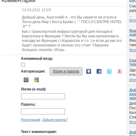
Комментарии
Dor
Ска
13.03.2011 12:03
pal
...
Добрый день, Анатолий! А , что Вы скажете об отеле в
Исп
Тосса дель Мар ( Коста Браво ) - " TOCCA CENTRE HOTEL
,4*" ?
Ваш
Как с транспортной инфраструктурой для поездок в
дор
Барселону и Францию ? Могли бы Вы нам организовать
Ваш
поездку во Францию ( г.Каркассон и т.п. ) и если да как это
там
будет организовано и сколько это стоит ?Заранее
большое спасибо. Игорь.
Исп
Анонимный вход:
Ска
тер
Здр
Авторизация:
Логин и пароль
оте
Исп
Логин (e-mail):
Доб
деш
зар
Доб
Пароль:
Пос
Кал
Спа
Регистрация
Забыли пароль?
Исп
Текст комментария:
Доб