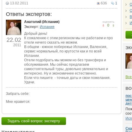
13.02.2011
636
1
О
О
Ответы экспертов:
В
Анатолий (Испания)
оценить
И
0
Эксперт:
Испания
Добрый день!
К сожалению с этим регионом мы не работаем и про
22.02
отели ничего сказать не можем.
2011
В общем - южное побережье Испании, Валенсия,
ЭК
сервис нормальный, по крутости как и по всей
Испании.
Отели подобрать мы можем но без трансфера и
обслуживания. Мы сейчас предлагаем
самостоятельный туры, довольно увлекательно и
интересно. Ну и экономичнее естественно.
Все
Если что пишите - точные даты и свои пожелания.
Удачи.
ВО
Забрать себе:
пос
цен
Мне нравится:
дете
Пож
соо
Исп
Задать свой вопрос эксперту
Ска