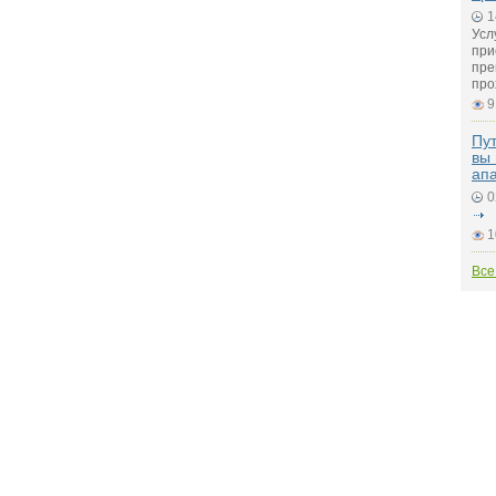
1
Усл
при
пре
про
9
Пут
вы 
ап
0
1
Все