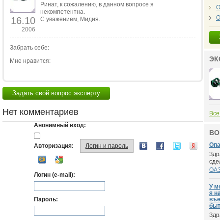
Ринат, к сожалению, в данном вопросе я
О
некомпетентна.
О
16.10
С уважением, Мидия.
2006
Забрать себе:
ЭК
Мне нравится:
Задать свой вопрос эксперту
Нет комментариев
Все
Анонимный вход:
ВО
Опа
Авторизация:
Логин и пароль
Здр
сде
ОА
Логин (e-mail):
У м
я н
Пароль:
въе
быт
Здр