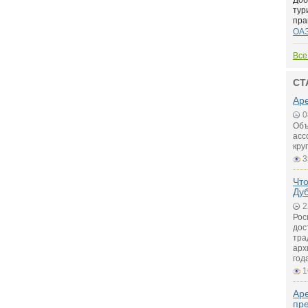
Доб
тур
пра
ОА
Все
СТ
Аре
0
Объ
асс
кру
3
Что
Ду
2
Рос
дос
тра
арх
год
1
Ар
пр