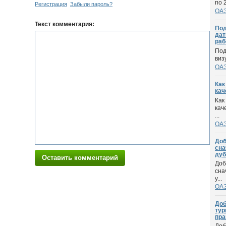
по 
Регистрация
Забыли пароль?
ОА
Текст комментария:
Под
дат
раб
Под
виз
ОА
Как
кач
Как
кач
...
ОА
Доб
сна
дуб
Оставить комментарий
Доб
сна
у...
ОА
Доб
тур
пра