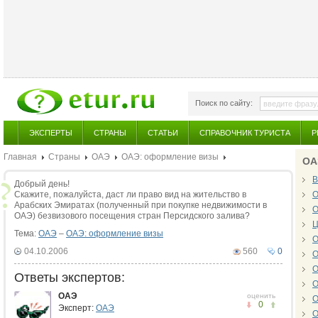
Поиск по сайту:
ЭКСПЕРТЫ
СТРАНЫ
СТАТЬИ
СПРАВОЧНИК ТУРИСТА
Р
Главная
Страны
ОАЭ
ОАЭ: оформление визы
ОА
В
Добрый день!
Скажите, пожалуйста, даст ли право вид на жительство в
О
Арабских Эмиратах (полученный при покупке недвижимости в
О
ОАЭ) безвизового посещения стран Персидского залива?
Ц
Тема:
ОАЭ
–
ОАЭ: оформление визы
О
04.10.2006
560
0
О
О
Ответы экспертов:
О
ОАЭ
оценить
О
0
Эксперт:
ОАЭ
О