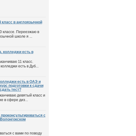
й класс в англоязычной
10 классе. Переезжаю в
язычной школе я ...
д. колледжи есть в
аканчиваю 11 класс.
колледжи есть в Дуб...
колледжи есть в ОАЭ и
курс подготовки к сдачи
сдать тест?
заканчиваю девятый класс и
е в сфере диз...
 проконсультироваться с
 Волонгокском
ваться с вами по поводу