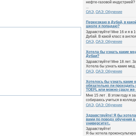
нефте-газовой индустрией?
...
ОАЭ
,
ОАЭ: Обучение
Переезжаю в Дубай, в како
школе я попадаю?
Здравствуйте! Мне 16 и я в 
Дубай. В какой класс в англо
ОАЭ
,
ОАЭ: Обучение
Хотела бы узнать какие ме
Дубаи?
Здравствуйте! Мне 18 лет. З
Хотела бы узнать какие мед. 
ОАЭ
,
ОАЭ: Обучение
Хотелось бы узнать какие 
обязательно ли проходить 
TOEFL или можно сразу же 
Мне 15 лет . В этом году я 
собираюсь учиться в колледж
ОАЭ
,
ОАЭ: Обучение
Здравствуйте! Я бы хотела
вами по поводу обучения в
университет..
Здравствуйте!
Я бы хотела проконсультиро