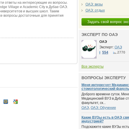
ети ответы на интересующие их вопросы.
ОАЭ: визы
ge Village и Academic City в Дубае ОАЭ.
ОАЭ: отдых
ниверситетов и высших школ. Таким
все вопросы достаточные для принятия
Задать свой вопрос эк
ЭКСПЕРТ ПО ОАЭ
ОАЭ
Эксперт:
ОАЭ
554
2770
Все эксперты
ВОПРОСЫ ЭКСПЕРТУ
Меня интересует Медицинс
стомотологический факульт
Доброго времени суток. Мен
Медицинский ВУЗ в Дубае с
факультет, ск...
ОАЭ
,
ОАЭ: Обучение
Какие ВУЗы есть в ОАЭ свя
индустрией?
Подскажите какие ВУЗы есть