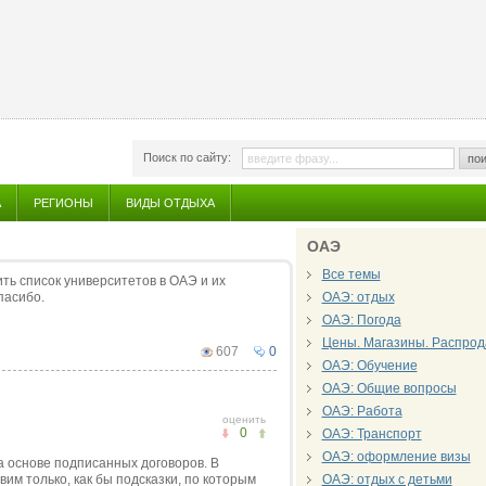
Поиск по сайту:
пои
А
РЕГИОНЫ
ВИДЫ ОТДЫХА
ОАЭ
Все темы
ть список университетов в ОАЭ и их
пасибо.
ОАЭ: отдых
ОАЭ: Погода
Цены. Магазины. Распрод
607
0
ОАЭ: Обучение
ОАЭ: Общие вопросы
ОАЭ: Работа
оценить
0
ОАЭ: Транспорт
ОАЭ: оформление визы
а основе подписанных договоров. В
им только, как бы подсказки, по которым
ОАЭ: отдых с детьми