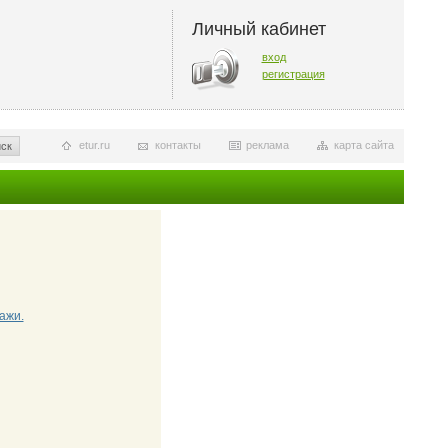
Личный кабинет
вход
регистрация
etur.ru
контакты
реклама
карта сайта
ск
ажи.