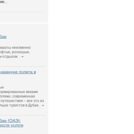
е...
бае
ираты неизменно
ефтью, роскошью,
м отдыхом.
 накануне полета в
ые
формированные веками
 пляжи, современная
путешествия – все это из
ольше туристов в Дубае.
бае (ОАЭ):
ости услуги