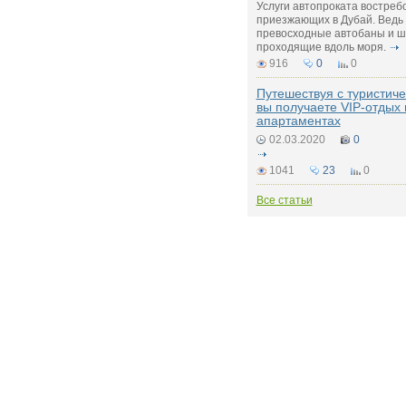
Услуги автопроката востребо
приезжающих в Дубай. Ведь
превосходные автобаны и ш
проходящие вдоль моря.
916
0
0
Путешествуя с туристиче
вы получаете VIP-отдых
апартаментах
02.03.2020
0
1041
23
0
Все статьи