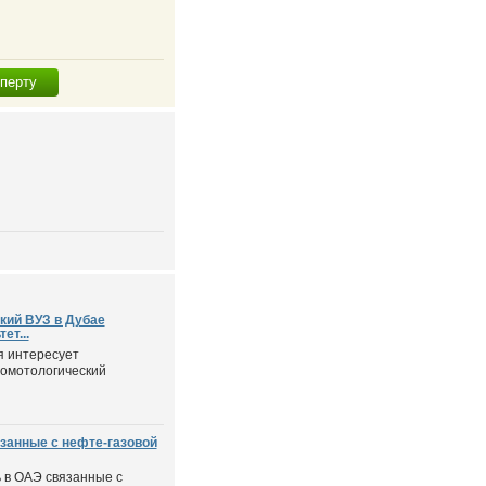
сперту
кий ВУЗ в Дубае
ет...
я интересует
томотологический
занные с нефте-газовой
 в ОАЭ связанные с