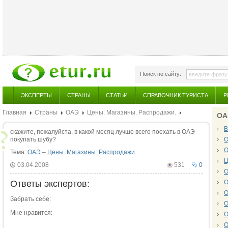
Поиск по сайту:
ЭКСПЕРТЫ
СТРАНЫ
СТАТЬИ
СПРАВОЧНИК ТУРИСТА
Р
Главная
Страны
ОАЭ
Цены. Магазины. Распродажи.
ОА
В
скажите, пожалуйста, в какой месяц лучше всего поехать в ОАЭ
покупать шубу?
О
О
Тема:
ОАЭ
–
Цены. Магазины. Распродажи.
Ц
03.04.2008
531
0
О
Ответы экспертов:
О
О
Забрать себе:
О
Мне нравится:
О
О