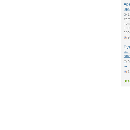
Ар
пр
1
Усл
при
пре
про
9
Пут
вы 
ап
0
1
Все