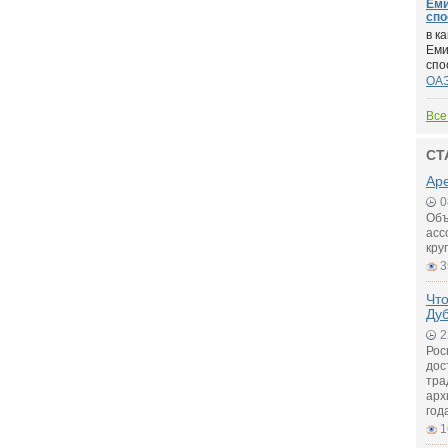
Еми
спо
в к
Еми
спо
ОА
Все
СТ
Аре
0
Объ
асс
кру
3
Что
Ду
2
Рос
дос
тра
арх
год
1