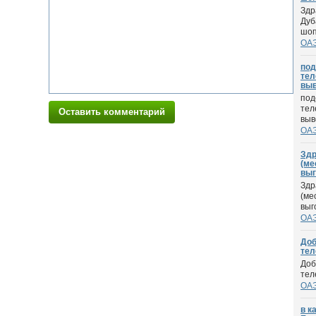
Здр
Дуб
шоп
ОА
под
тел
выв
под
тел
Оставить комментарий
выв
ОА
Здр
(ме
выг
Здр
(ме
выго
ОА
Доб
тел
Доб
тел
ОА
в к