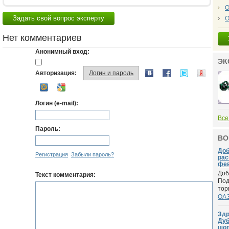
О
Задать свой вопрос эксперту
О
Нет комментариев
Анонимный вход:
ЭК
Авторизация:
Логин и пароль
Логин (e-mail):
Все
Пароль:
ВО
Доб
Регистрация
Забыли пароль?
рас
фев
Доб
Текст комментария:
Под
тор
ОА
Здр
Дуб
шоп