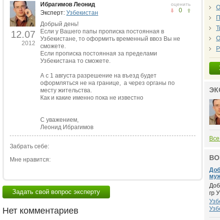
Ибрагимов Леонид
оценить
О
0
Эксперт:
Узбекистан
П
Добрый день!
Т
Если у Вашего папы прописка постоянная в
12.07
О
Узбекистане, то оформить временный ввоз Вы не
2012
сможете.
Р
Если прописка постоянная за пределами
Узбекистана то сможете.
А с 1 августа разрешение на въезд будет
оформляться не на границе, а через органы по
ЭК
месту жительства.
Как и какие именно пока не известно
С уважением,
Леонид Ибрагимов
Все
Забрать себе:
ВО
Мне нравится:
Доб
муж 
Доб
Задать свой вопрос эксперту
гр 
Узб
Узб
Нет комментариев