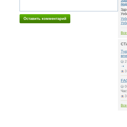
Здр
под
Здр
Узб
Оставить комментарий
Узб
Узб
Все
СТ
Ту
вп
2
3
FAQ
0
Час
3
Все