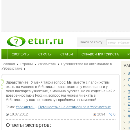
Поиск по сайту:
ЭКСПЕРТЫ
СТРАНЫ
СТАТЬИ
СПРАВОЧНИК ТУРИСТА
Р
Главная
Страны
Узбекистан
Путешествие на автомобиле в
УЗ
Узбекистане
В
У
Здравствуйте! У меня такой вопрос: Мы вместе с папой хотим
М
ехать на машине в Узбекистан, оказывается у моего папы и у
меня паспорта узбекские, а машина русская, но он ездет на ней с
П
доверенностью в России, вопрос мы можем ли ехать в
Т
Узбекистан, у нас не возникнут проблемы на таможне!
С
Тема:
Узбекистан
–
Путешествие на автомобиле в Узбекистане
О
10.07.2012
2094
0
Д
Ц
Ответы экспертов:
П