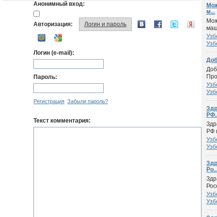
Анонимный вход:
Мож
м...
Мож
Авторизация:
Логин и пароль
маш
Узб
Узб
Логин (e-mail):
Доб
Доб
Про
Пароль:
Узб
Узб
Регистрация
Забыли пароль?
Здр
РФ..
Текст комментария:
Здр
РФ 
Узб
Узб
Здр
Ро..
Здр
Рос
Узб
Узб