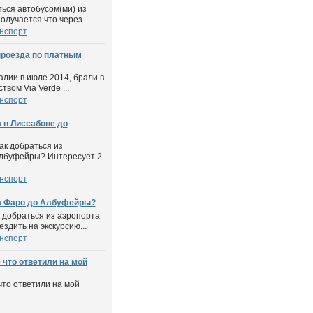
ться автобусом(ми) из
олучается что через...
нспорт
проезда по платным
алии в июле 2014, брали в
вом Via Verde ...
нспорт
а в Лиссабоне до
ак добраться из
Албуфейры? Интересует 2
нспорт
та Фаро до Албуфейры?
 добраться из аэропорта
здить на экскурсию...
нспорт
что ответили на мой
то ответили на мой