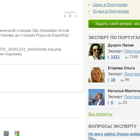
Цены в Португалии
Отдых в Португалии
оценить
0
Задать свой вопрос эк
конечной станции São Sebastião потом
тановку до станции Praça da Espanha).
ЭКСПЕРТ ПО ПОРТУГА
Дуарте Лилия
20701_20301231_lineScheds.svg.png
Эксперт:
Португа
не подскажу.
1421
7105
Егорова Ольга
Эксперт:
Португа
18
90
Наталья Мантель
Эксперт:
Португа
0
25
Все эксперты
ВОПРОСЫ ЭКСПЕРТУ
Не могу найти. Нужно добр
На...