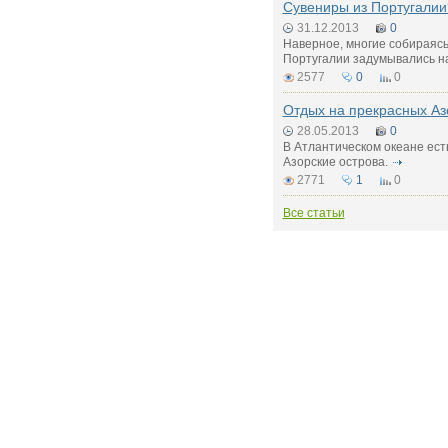
Сувениры из Португалии
31.12.2013
0
Наверное, многие собираясь
Португалии задумывались н
2577
0
0
Отдых на прекрасных Аз
28.05.2013
0
В Атлантическом океане ест
Азорские острова.
2771
1
0
Все статьи