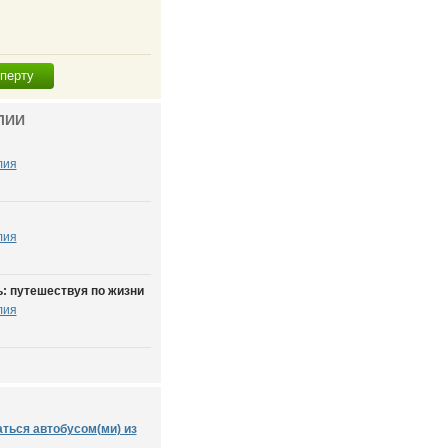
сперту
ЛИИ
лия
лия
: путешествуя по жизни
лия
аться автобусом(ми) из