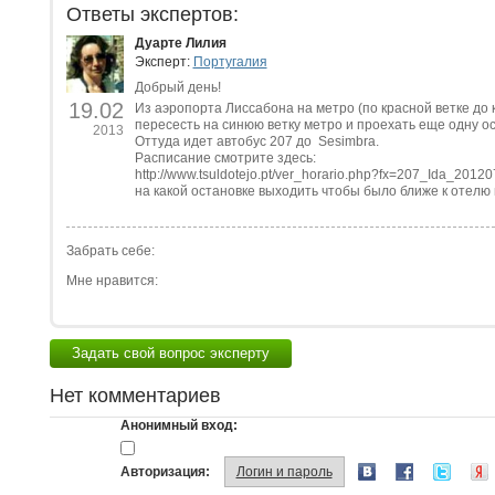
Ответы экспертов:
Дуарте Лилия
Эксперт:
Португалия
Добрый день!
19.02
Из аэропорта Лиссабона на метро (по красной ветке до 
пересесть на синюю ветку метро и проехать еще одну ос
2013
Оттуда идет автобус 207 до Sesimbra.
Расписание смотрите здесь:
http://www.tsuldotejo.pt/ver_horario.php?fx=207_Ida_201
на какой остановке выходить чтобы было ближе к отелю 
Забрать себе:
Мне нравится:
Задать свой вопрос эксперту
Нет комментариев
Анонимный вход:
Авторизация:
Логин и пароль