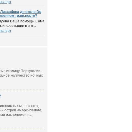
нспорт
. Лиссабона до отеля Do
ственном транспорте?
 нужна Ваша помощь. Сама
 информации в инт...
нспорт
ь в столицу Португалии –
ромное количество ночных
у
ивописных мест знают,
й остров на архипелаге,
рый расположен на