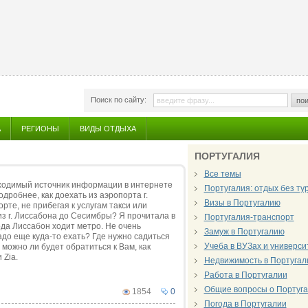
Поиск по сайту:
пои
А
РЕГИОНЫ
ВИДЫ ОТДЫХА
ПОРТУГАЛИЯ
Все темы
бходимый источник информации в интернете
Португалия: отдых без т
робнее, как доехать из аэропорта г.
Визы в Португалию
рте, не прибегая к услугам такси или
из г. Лиссабона до Сесимбры? Я прочитала в
Португалия-транспорт
ода Лиссабон ходит метро. Не очень
Замуж в Португалию
до еще куда-то ехать? Где нужно садиться
Учеба в ВУЗах и универси
можно ли будет обратиться к Вам, как
 Zia.
Недвижимость в Португал
Работа в Португалии
Общие вопросы о Португ
1854
0
Погода в Португалии