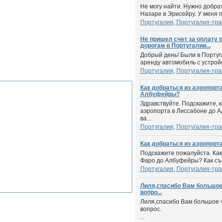
Не могу найти. Нужно добра
Назаре в Эрисейру. У меня п
Португалия
,
Португалия-тра
Не пришел счет за оплату 
дорогам в Португалии...
Добрый день! Были в Португ
аренду автомобиль с устройст
Португалия
,
Португалия-тра
Как добраться из аэропорт
Албуфейры?
Здравствуйте. Подскажите, к
аэропорта в Лиссабоне до 
ва...
Португалия
,
Португалия-тра
Как добраться из аэропор
Подскажите пожалуйста. Как
Фаро до Албуфейры? Как съе
Португалия
,
Португалия-тра
Лиля,спасибо Вам большое 
вопро...
Лиля,спасибо Вам большое ч
вопрос.
...