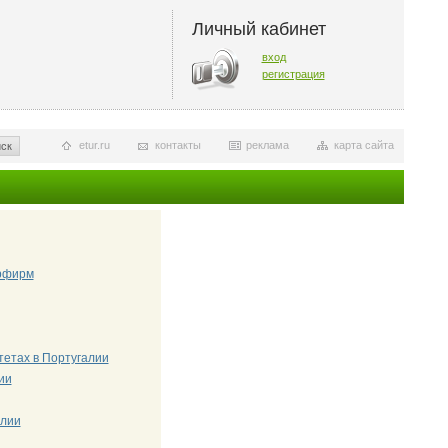
Личный кабинет
вход
регистрация
etur.ru
контакты
реклама
карта сайта
ск
урфирм
тетах в Португалии
ии
алии