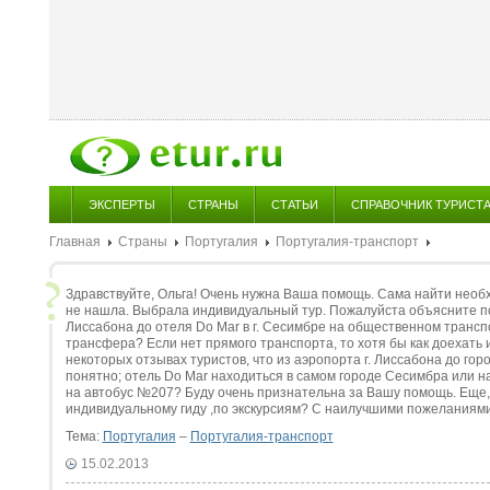
ЭКСПЕРТЫ
СТРАНЫ
СТАТЬИ
СПРАВОЧНИК ТУРИСТ
Главная
Страны
Португалия
Португалия-транспорт
Здравствуйте, Ольга! Очень нужна Ваша помощь. Сама найти нео
не нашла. Выбрала индивидуальный тур. Пожалуйста объясните под
Лиссабона до отеля Do Mar в г. Сесимбре на общественном транспо
трансфера? Если нет прямого транспорта, то хотя бы как доехать 
некоторых отзывах туристов, что из аэропорта г. Лиссабона до гор
понятно; отель Do Mar находиться в самом городе Сесимбра или на
на автобус №207? Буду очень признательна за Вашу помощь. Еще, 
индивидуальному гиду ,по экскурсиям? С наилучшими пожеланиями
Тема:
Португалия
–
Португалия-транспорт
15.02.2013