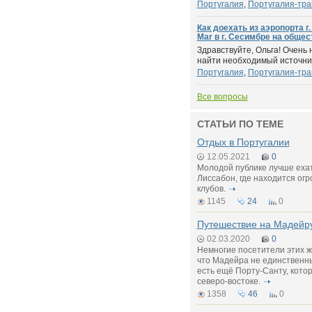
Португалия
,
Португалия-тра
Как доехать из аэропорта г
Mar в г. Сесимбре на обще
Здравствуйте, Ольга! Очень
найти необходимый источник
Португалия
,
Португалия-тра
Все вопросы
СТАТЬИ ПО ТЕМЕ
Отдых в Португалии
12.05.2021
0
Молодой публике лучше ехат
Лиссабон, где находится ог
клубов.
1145
24
0
Путешествие на Мадейр
02.03.2020
0
Немногие посетители этих ж
что Мадейра не единственны
есть ещё Порту-Санту, кото
северо-востоке.
1358
46
0