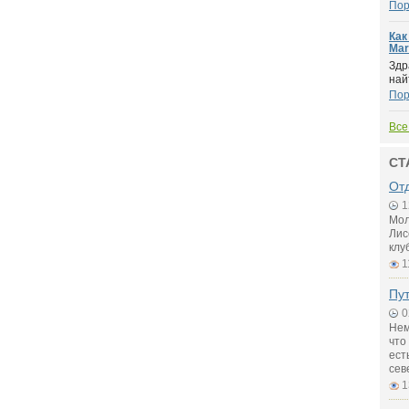
Пор
Как
Mar
Здр
най
Пор
Все
СТ
От
1
Мол
Лис
клу
1
Пу
0
Нем
что
ест
сев
1