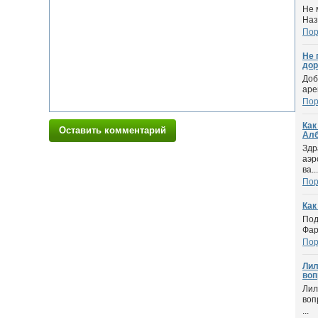
Не 
Наз
Пор
Не 
дор
Доб
аре
Пор
Как
Оставить комментарий
Ал
Здр
аэр
ва...
Пор
Как
Под
Фар
Пор
Лил
вопр
Лил
воп
...