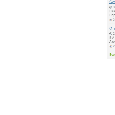
Су
3
Нав
Пор
2
Отд
2
В А
Азо
2
Все