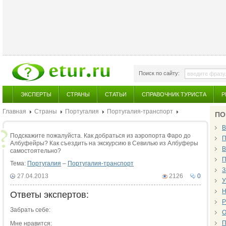
Поиск по сайту:
ЭКСПЕРТЫ
СТРАНЫ
СТАТЬИ
СПРАВОЧНИК ТУРИСТА
Р
Главная
Страны
Португалия
Португалия-транспорт
ПО
В
Подскажите пожалуйста. Как добраться из аэропорта Фаро до
П
Албуфейры? Как съездить на экскурсию в Севилью из Албуферы
В
самостоятельно?
П
Тема:
Португалия
–
Португалия-транспорт
З
27.04.2013
2126
0
У
Н
Ответы экспертов:
Р
Забрать себе:
О
П
Мне нравится: