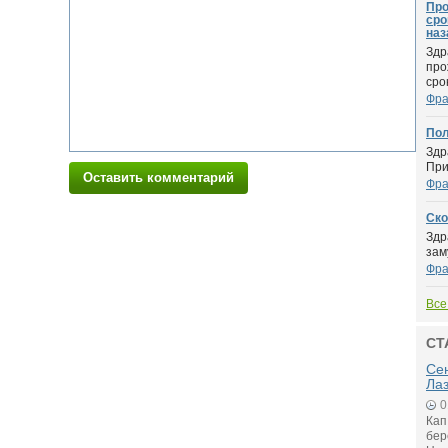
Про
сро
наз
Здр
про
срок
Фра
Пол
Здр
При
Оставить комментарий
Фра
Ско
Здр
зам
Фра
Все
СТ
Се
Ла
0
Кап
бер