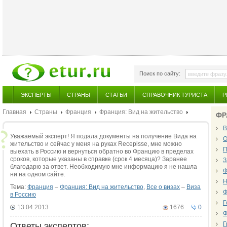
Поиск по сайту:
ЭКСПЕРТЫ
СТРАНЫ
СТАТЬИ
СПРАВОЧНИК ТУРИСТА
Р
Главная
Страны
Франция
Франция: Вид на жительство
ФР
В
Уважаемый эксперт! Я подала документы на получение Вида на
О
жительство и сейчас у меня на руках Recepisse, мне можно
П
выехать в Россию и вернуться обратно во Францию в пределах
сроков, которые указаны в справке (срок 4 месяца)? Заранее
З
благодарю за ответ. Необходимую мне информацию я не нашла
Ф
ни на одном сайте.
Н
Тема:
Франция
–
Франция: Вид на жительство
,
Все о визах
–
Виза
Ф
в Россию
Г
13.04.2013
1676
0
Ф
Г
Ответы экспертов: