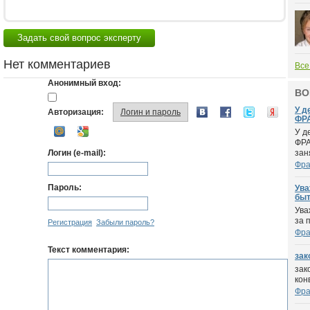
Задать свой вопрос эксперту
Нет комментариев
Все
Анонимный вход:
ВО
У д
Авторизация:
Логин и пароль
ФРА
У д
ФРА
Логин (e-mail):
зан
Фра
Пароль:
Ува
быть
Ува
за 
Регистрация
Забыли пароль?
Фра
Текст комментария:
зак
зак
кон
Фра