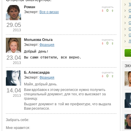
Т
Роман
оценить
0
О
Эксперт:
Все о визах
Д
О
29.05
О
2013
О
Молькова Ольга
оценить
Л
0
Эксперт:
Франция
Добрый день!
23.04
Вы сами ответили, все верно.
2013
ЭК
Б. Александра
оценить
0
Эксперт:
Франция
Майя, добрый день.
14.04
Вам вдобавок к этому ресеписсе нужно получить
специальный документ, для тех, кто выезжает за
2013
границу.
Выдают документ в той же префектуре, что выдала
Вам ресеписсе.
Забрать себе:
Мне нравится: