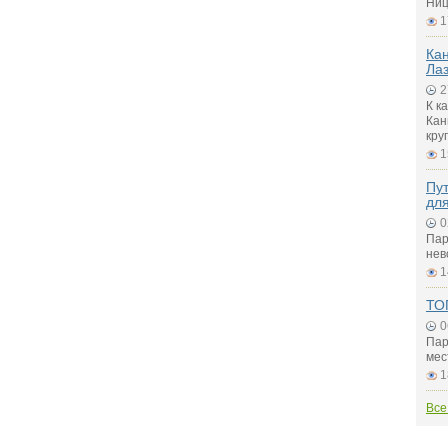
Ниц
1
Ка
Ла
2
К к
Кан
кру
1
Пу
для
0
Пар
нев
1
ТО
0
Пар
мес
1
Все