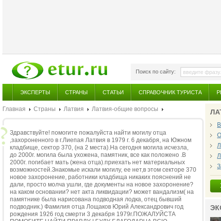
Поиск по сайту:
ЭКСПЕРТЫ
СТРАНЫ
СТАТЬИ
СПРАВОЧНИК ТУРИСТА
Р
Главная
Страны
Латвия
Латвия-общие вопросы
ЛА
В
Здравствуйте! помогите пожалуйста найти могилу отца
О
,захороненного в г.Лиепая Латвия в 1979 г. 6 декабря, на Южном
Л
кладбище, сектор 370, (на 2 места).На сегодня могила исчезла,
до 2000г. могила была ухожена, памятник, все как положено .В
Л
2000г. погибает мать (жена отца).приехать нет материальных
З
возможностей.Знакомые искали могилу, ее нет,в этом секторе 370
новое захоронение, работники кладбища никаких пояснений не
дали, просто молча ушли, где документы на новое захоронение?
на каком основании? нет акта ликвидации? может вандализм( на
памятнике была нарисована подводная лодка, отец бывший
подводник.) Фамилия отца Лощаков Юрий Александрович год
ЭК
рождения 1926 год смерти 3 декабря 1979г.ПОЖАЛУЙСТА