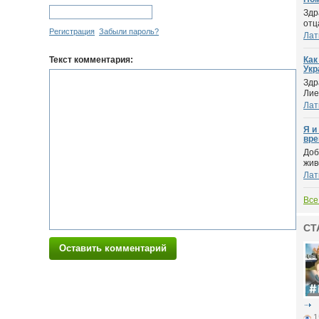
Здр
отц
Регистрация
Забыли пароль?
Лат
Текст комментария:
Как
Укр
Здр
Лие
Лат
Я и
вре
Доб
жив
Лат
Все
СТ
Оставить комментарий
1