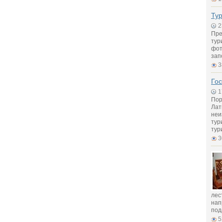
Ту
2
Пре
тур
фот
зап
3
Го
1
Пор
Лат
неи
тур
тур
3
лес
нап
под
5