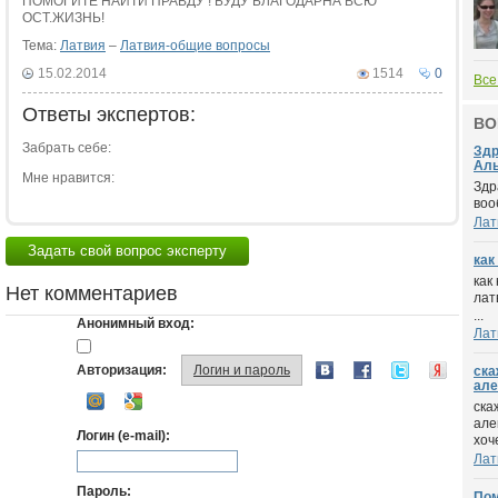
ПОМОГИТЕ НАЙТИ ПРАВДУ ! БУДУ БЛАГОДАРНА ВСЮ
ОСТ.ЖИЗНЬ!
Тема:
Латвия
–
Латвия-общие вопросы
15.02.2014
1514
0
Все
Ответы экспертов:
ВО
Забрать себе:
Здр
Аль
Мне нравится:
Здр
воо
Лат
Задать свой вопрос эксперту
как
как
Нет комментариев
лат
...
Анонимный вход:
Лат
Авторизация:
Логин и пароль
ска
але
ска
але
Логин (e-mail):
хоче
Лат
Пароль:
Пом