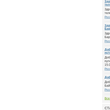
Здр
теле
Здр
тел
Рос
Здр
Барг
Здр
Бар
Рос
Доб
пут
Доб
пут
15.0
Рос
Доб
Доб
Бай
Рос
Все
СТ