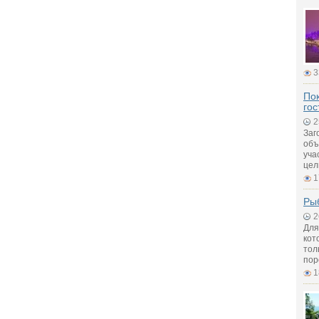
3
Пок
гос
2
Заг
объ
уча
цел
1
Рыб
2
Для
кот
тол
пор
1