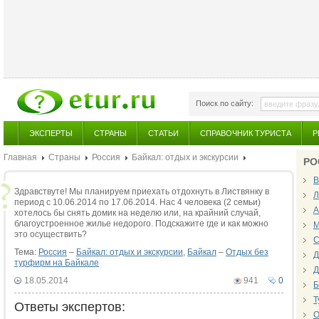
Поиск по сайту:
ЭКСПЕРТЫ
СТРАНЫ
СТАТЬИ
СПРАВОЧНИК ТУРИСТА
Р
Главная
Страны
Россия
Байкал: отдых и экскурсии
РО
В
Здравствуте! Мы планируем приехать отдохнуть в Листвянку в
Л
период с 10.06.2014 по 17.06.2014. Нас 4 человека (2 семьи)
А
хотелось бы снять домик на неделю или, на крайний случай,
благоустроенное жилье недорого. Подскажите где и как можно
М
это осуществить?
С
Тема:
Россия
–
Байкал: отдых и экскурсии
,
Байкал
–
Отдых без
Д
турфирм на Байкале
Д
18.05.2014
941
0
Б
Т
Ответы экспертов:
О