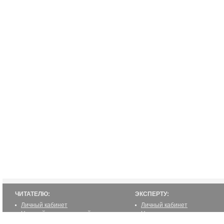
ЧИТАТЕЛЮ:
ЭКСПЕРТУ:
Личный кабинет
Личный кабинет
Настройка уведомлений
Написать статью
Написать статью
Как стать экспертом