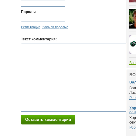
Пароль:
Регистрация
Забыли пароль?
Текст комментария:
Все
ВО
Вал
Вал
Лис
Рос
Хор
сент
Хор
Оставить комментарий
сен
Рос