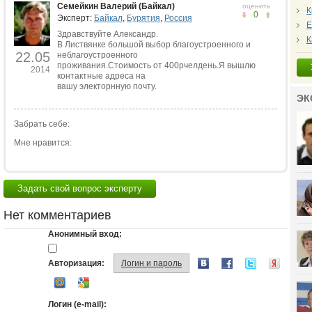
Семейкин Валерий (Байкал)
оценить
К
0
Эксперт:
Байкал
,
Бурятия
,
Россия
Е
Здравствуйте Александр.
К
В Листвянке большой выбор благоустроенного и
22.05
неблагоустроенного
проживания.Стоимость от 400рчелдень.Я вышлю
2014
контактные адреса на
вашу электорнную почту.
ЭК
Забрать себе:
Мне нравится:
Задать свой вопрос эксперту
Нет комментариев
Анонимный вход:
Авторизация:
Логин и пароль
Логин (e-mail):