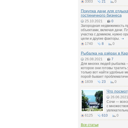
3303
21
0
Покупка дачи для отдых
гостиничного бизнеса
25.10.2021
0
Загородная недвижимость п
объектами, включая дачи. П
участка с домиком, нужно о
цели и другие факторы.
1740
8
0
Рыбалка на озёрах в Ка
26.08.2021
7
Для многих людей рыбалка –
которое они готовы тратить 
только вот найти удобные ме
порой бывает проблематичн
1839
23
0
Что посмот
26.06.202
Сочи — всесо
с множество
увлекательны
6125
610
0
Все статьи