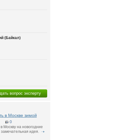
й (Байкал)
дать вопрос эксперту
ть в Москве зимой
0
в Москву на новогодние
 замечательная идея.