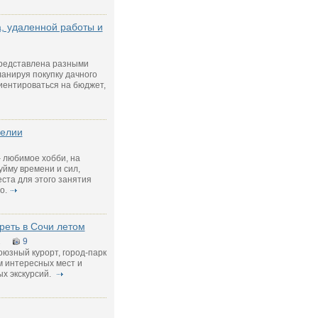
а, удаленной работы и
редставлена разными
ланируя покупку дачного
риентироваться на бюджет,
релии
 любимое хобби, на
уйму времени и сил,
ста для этого занятия
о.
реть в Сочи летом
1
9
юзный курорт, город-парк
м интересных мест и
х экскурсий.