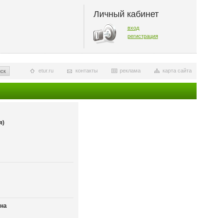
Личный кабинет
вход
регистрация
etur.ru
контакты
реклама
карта сайта
ск
я)
на