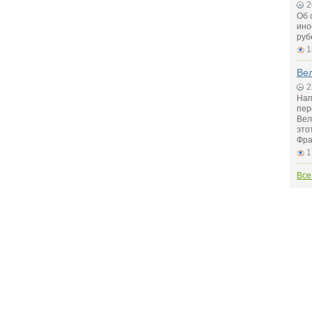
2
Об 
ино
руб
1
Вел
2
Нап
пер
Вел
это
Фра
1
Все