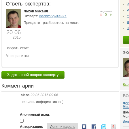
Ответы экспертов:
И
Р
Лахов Михаил
оценить
0
Эксперт:
Великобритания
О
Д
Приедете - разберетесь на месте.
Ц
20.06
2015
Забрать себе:
ЭК
Мне нравится:
Задать свой вопрос эксперту
Все
Комментарии
alena
22.06.2015 09:06
ВО
не очень информативно:(
Доб
Мо..
Доб
Анонимный вход:
Мол
Вел
Авторизация:
Логин и пароль