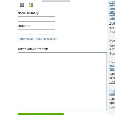
Пос
int
цел
низ
Логин (e-mail):
ниб
обр
Доб
Пароль:
вре
Вел
Регистрация
Забыли пароль?
Хоч
Здр
Текст комментария:
в Л
Вел
На 
ест
раз
Здр
сту
Вел
Я п
нап
Здр
про
Вел