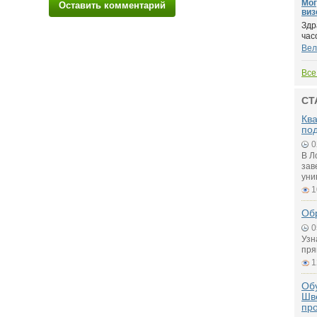
Мог
Оставить комментарий
виз
Здр
часо
Вел
Все
СТ
Ква
по
0
В Л
зав
уни
1
Об
0
Узн
пря
1
Обу
Шв
пр