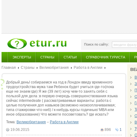
Поиск по сайту:
ЭКСПЕРТЫ
СТРАНЫ
СТАТЬИ
СПРАВОЧНИК ТУРИСТА
Р
Главная
Страны
Великобритания
Работа в Англии
ВЕ
В
Добрый день! собираемся на год в Лондон ввиду временного
З
трудоустройства мужа там Ребенок будет учиться где-то(пока
П
еще не знаем где) Я же (39 лет) хочу чем-то занять себя с
пользой для дела :в первую очередь совершенствования языка
О
сейчас intermedeate ( рассматриваемые варианты: работа с
Г
целью получения доп навыков (возможно низкооплачиваемая;
Т
типа стажировки что-ниб) / к-нибудь курсы годичные/ MBA или
иное образование) Что можете посоветовать? где искать?
О
Тема:
Великобритания
–
Работа в Англии
В
Т
19.06.2015
896
1
О