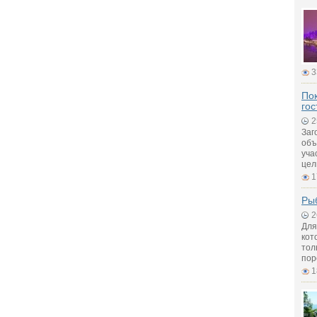
3
Пок
гос
2
Заг
объ
уча
цел
1
Рыб
2
Для
кот
тол
пор
1