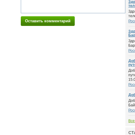
Здр
теле
Здр
тел
Оставить комментарий
Рос
Здр
Барг
Здр
Бар
Рос
Доб
пут
Доб
пут
15.0
Рос
Доб
Доб
Бай
Рос
Все
СТ