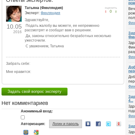
Ответы экспертов:
рож
Татьяна (Финляндия)
оценить
Веч
0
Эксперт:
Финляндия
рож
пол
Здравствуйте,
Фин
10.05
Подать жалобу вы можете, ее непременно
рассмотрят и сообщат вам о решении.
2016
Здр
Да, законы относительно безработных несколько
Фин
ужесточили.
Здр
С уважением, Татьяна
Фин
разр
Фин
Забрать себе:
Доб
пере
Мне нравится:
Доб
пер
Фин
Задать свой вопрос эксперту
Здр
4...
Нет комментариев
Здр
год
Анонимный вход:
Фин
Авторизация:
Логин и пароль
Здр
Здр