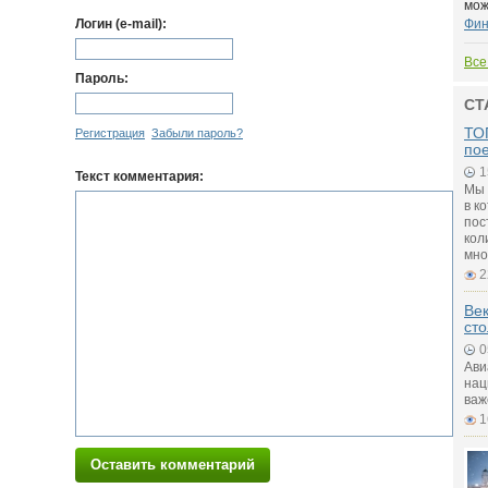
мож
Логин (e-mail):
Фин
Все
Пароль:
СТ
ТОП
Регистрация
Забыли пароль?
по
1
Текст комментария:
Мы 
в к
пос
кол
мно
2
Век
ст
0
Ави
нац
важ
1
Оставить комментарий