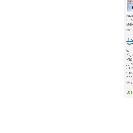
каз
пол
мно
4
В к
пу
0
Куд
Раз
дол
Оби
с п
про
3
Все