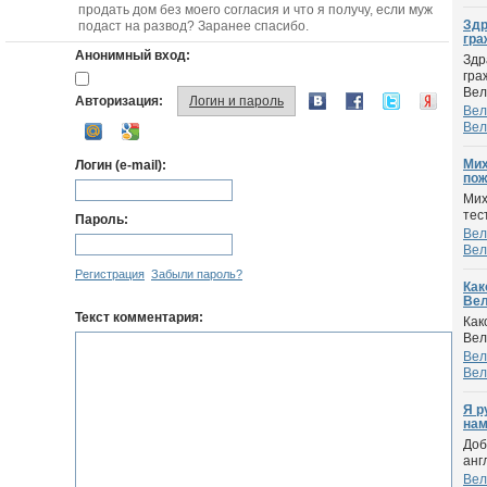
продать дом без моего согласия и что я получу, если муж
Здр
подаст на развод? Заранее спасибо.
гра
Анонимный вход:
Здр
гра
Вел
Авторизация:
Логин и пароль
Вел
Вел
Мих
Логин (e-mail):
пож
Мих
тес
Пароль:
Вел
Вел
Регистрация
Забыли пароль?
Как
Вел
Текст комментария:
Как
Вел
Вел
Вел
Я р
нам
Доб
анг
Вел