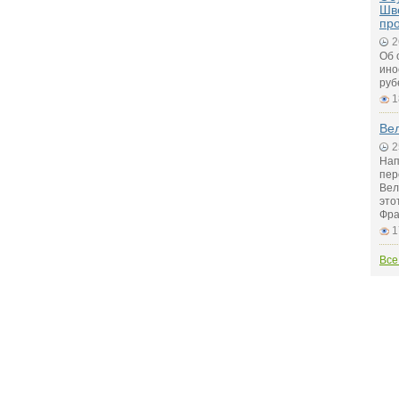
Шв
пр
2
Об 
ино
руб
1
Вел
2
Нап
пер
Вел
это
Фра
1
Все