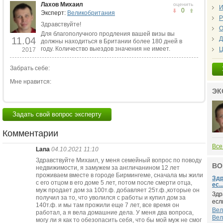
Лахов Михаил
оценить
И
0
Эксперт:
Великобритания
Р
Здравствуйте!
О
Для благополучного продления вашей визы вы
Д
11.04
должны находиться в Британии более 180 дней в
году. Количество выездов значения не имеет.
Ц
2017
Забрать себе:
Мне нравится:
ЭК
Задать свой вопрос эксперту
Комментарии
Все
Lana
04.10.2021 11:10
Здравствуйте Михаил, у меня семейный вопрос по поводу
ВО
недвижимости, я замужем за англичанином 12 лет
проживаем вместе в городе Бирмингеме, сначала мы жили
Здр
с его отцом в его доме 5 лет, потом после смерти отца,
ес..
муж продает дом за 100т.ф. добавляет 25т.ф.,которые он
Здр
получил за то, что уволился с работы и купил дом за
есл
140т.ф. и мы там прожили еще 7 лет, все время он
Вел
работал, а я вела домашние дела. У меня два вопроса,
Вел
могу ли я как то обезопасить себя, что бы мой муж не смог