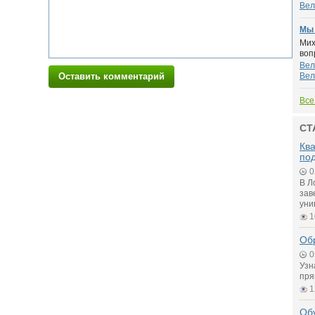
Вел
Мы 
Мих
воп
Вел
Оставить комментарий
Вел
Все
СТ
Ква
по
0
В Л
зав
уни
1
Об
0
Узн
пря
1
Обу