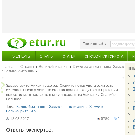
Поиск по сайту:
ЭКСПЕРТЫ
СТРАНЫ
СТАТЬИ
СПРАВОЧНИК ТУРИСТА
Р
Главная
Страны
Великобритания
Замуж за англичанина. Замуж
ВЕ
в Великобританию
В
З
Здравствуйте Михаил ещё раз Скажите пожалуйста если есть
П
сетелмент виза у меня, то сколько нужно находиться в Британии
при сетелмент как часто я могу выезжать из Британии Спасибо
О
большое
Г
Тема:
Великобритания
–
Замуж за англичанина. Замуж в
Т
Великобританию
О
18.03.2017
5780
1
В
Т
Ответы экспертов:
О