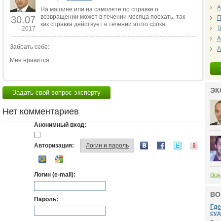
А
На машине или на самолете по справке о
возвращении может в течении месяца поехать, так
30.07
П
как справка действует в течении этого срока
Т
2017
А
Забрать себе:
А
Мне нравится:
ЭК
Задать свой вопрос эксперту
Нет комментариев
Анонимный вход:
Авторизация:
Логин и пароль
Логин (e-mail):
Все
ВО
Пароль:
Где
суд