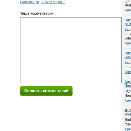
Где
Регистрация
Забыли пароль?
мед
Арм
Текст комментария:
Здр
реги
Здр
рег
Бла
Арм
Здр
нико
Здр
не 
Арм
Здр
Чел
Оставить комментарий
Здр
Чел
Арм
Доб
муж 
Доб
гра
Арм