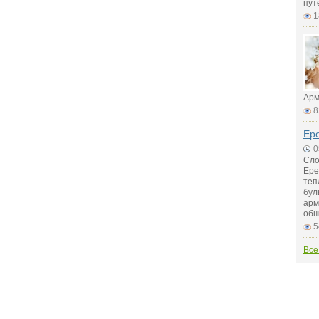
пут
1
Арм
8
Ер
0
Сло
Ере
теп
бул
арм
общ
5
Все