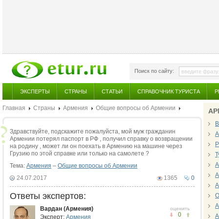
Поиск по сайту:
ЭКСПЕРТЫ
СТРАНЫ
СТАТЬИ
СПРАВОЧНИК ТУРИСТА
Р
Главная
Страны
Армения
Общие вопросы об Армении
АР
В
Здравствуйте, подскажите пожалуйста, мой муж гражданин
А
Армении потерял паспорт в РФ , получил справку о возвращении
Р
на родину , может ли он поехать в Армению на машине через
Грузию по этой справке или только на самолете ?
Т
А
Тема:
Армения
–
Общие вопросы об Армении
А
24.07.2017
1365
0
А
Ответы экспертов:
О
А
Вардан (Армения)
оценить
0
А
Эксперт:
Армения