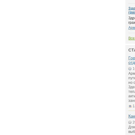
Здр
гра
Здр
гра
Арм
Все
СТ
Го
от
1
Арм
пут
но 
Зде
теп
акт
зан
1
Как
2
Для
выб