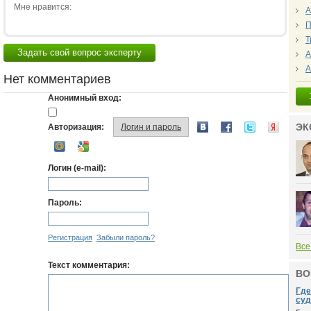
Мне нравится:
А
П
Т
Задать свой вопрос эксперту
А
А
Нет комментариев
Анонимный вход:
ЭК
Авторизация:
Логин и пароль
Логин (e-mail):
Пароль:
Регистрация
Забыли пароль?
Все
Текст комментария:
ВО
Где
суд