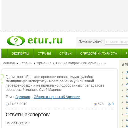
Поиск по сайту:
ЭКСПЕРТЫ
СТРАНЫ
СТАТЬИ
СПРАВОЧНИК ТУРИСТА
Р
Главная
Страны
Армения
Общие вопросы об Армении
АР
В
Где можно в Ереване провести независимую судебно
А
медицинскую экспертизу - моего ребенка убили явной
Р
передозировкой и не правильно подобранных препаратов в
ереванской клинике Сурб Мариям
Т
А
Тема:
Армения
–
Общие вопросы об Армении
А
14.06.2019
576
0
А
Ответы экспертов:
О
А
Забрать себе:
А