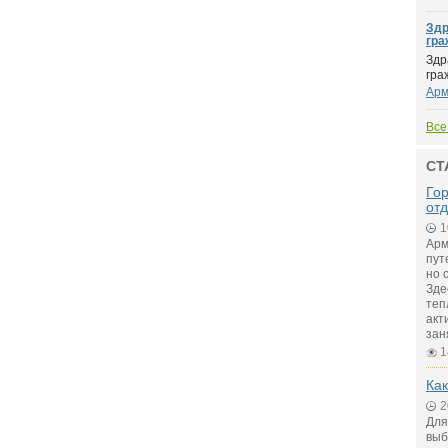
Здр
гра
Здр
гра
Арм
Все
СТ
Го
от
1
Арм
пут
но 
Зде
теп
акт
зан
1
Как
2
Для
выб