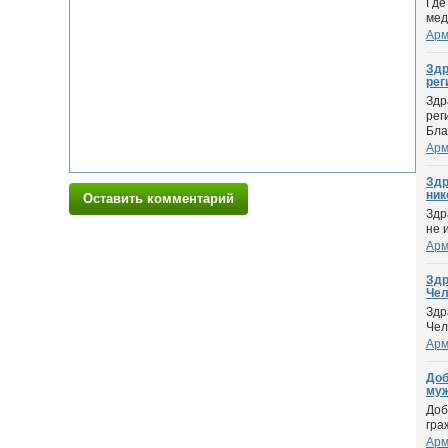
Где
мед
Арм
Здр
реги
Здр
рег
Бла
Арм
Здр
нико
Оставить комментарий
Здр
не 
Арм
Здр
Чел
Здр
Чел
Арм
Доб
муж 
Доб
гра
Арм