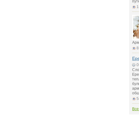
пут
1
Арм
8
Ер
0
Сло
Ере
теп
бул
арм
общ
5
Все