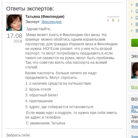
Ф
Ответы экспертов:
О
Татьяна (Финляндия)
оценить
О
0
Эксперт:
Финляндия
В
Здравствуйте,
Ф
17.08
Мама может ехать в Финляндию без визы. На
границе можно обойтись одним израильским
2018
паспортом, для граждан Израиля виза в Финляндию
не нужна. НО! Если узнают, что у нее есть второй
паспорт, то могут потребовать предьявить и если
ЭК
такого не окажется на руках, могут быть проблемы.
Так, что советую взять оба паспорта на всякий
случай.
Кроме паспорта, больше ничего не надо
предьявлять. Могут спросить:
1. о наличии средств на путешествие
Все
2. бронь отеля
3. обратный билет
ВО
4. приглашение
5. адрес, где собирается остановиться.
Здр
Из..
Если мама едет к подруге, то нужно при себе иметь
Здр
ее адрес и телефон.
Изр
С уважением, Татьяна
Фин
Забрать себе:
Здр