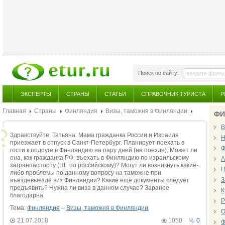
Поиск по сайту:
ЭКСПЕРТЫ
СТРАНЫ
СТАТЬИ
СПРАВОЧНИК ТУРИСТА
Р
Главная
Страны
Финляндия
Визы, таможня в Финляндии
ФИ
В
Здравствуйте, Татьяна. Мама гражданка России и Израиля
Н
приезжает в отпуск в Санкт-Петербург. Планирует поехать в
Ф
гости к подруге в Финляндию на пару дней (на поезде). Может ли
она, как гражданка РФ, въехать в Финляндию по израильскому
А
загранпаспорту (НЕ по российскому)? Могут ли возникнуть какие-
Ц
либо проблемы по данному вопросу на таможне при
З
въездевыезде виз Финляндии? Какие ещё документы следует
предъявить? Нужна ли виза в данном случае? Заранее
К
благодарна.
Р
Тема:
Финляндия
–
Визы, таможня в Финляндии
О
21.07.2018
1050
0
Ф