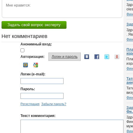
Здр
Мне нравится:
ole
Фин
Здр
Задать свой вопрос эксперту
Здр
. Я
Нет комментариев
Фин
Анонимный вход:
Пла
изра
Авторизация:
Логин и пароль
Пла
изр
Фин
Логин (e-mail):
Тат
анн
Тат
Пароль:
виз
Фин
Регистрация
Забыли пароль?
Здр
Фи..
Текст комментария:
Здр
Фин
муж
Фин