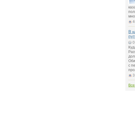
каз
пол
мно
4
В к
пу
0
Куд
Раз
дол
Оби
с п
про
3
Все