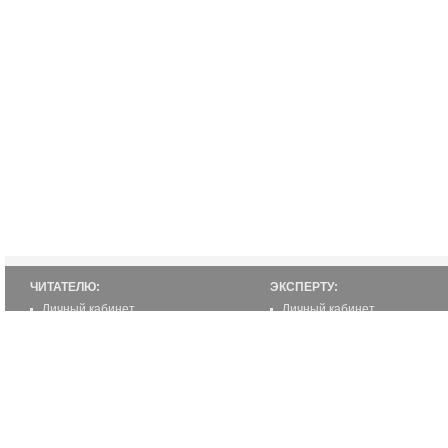
ЧИТАТЕЛЮ:
ЭКСПЕРТУ:
Личный кабинет
Личный кабинет
Настройка уведомлений
Написать статью
Написать статью
Как стать экспертом
Преимущества
Реклама
2000-2012 ©
ETUR.RU: эксперты по странам
Все права защищены.