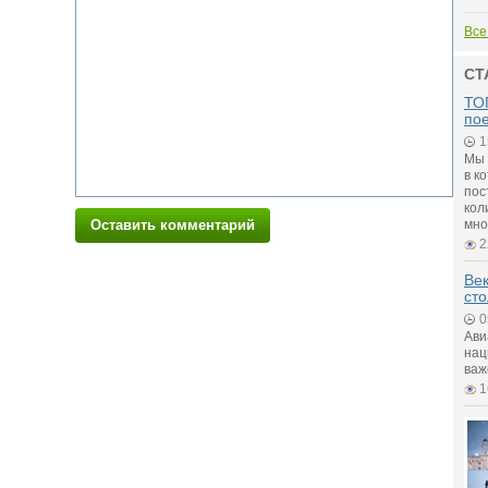
Все
СТ
ТОП
по
1
Мы 
в к
пос
кол
Оставить комментарий
мно
2
Век
ст
0
Ави
нац
важ
1