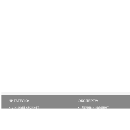
ЧИТАТЕЛЮ:
ЭКСПЕРТУ:
Личный кабинет
Личный кабинет
Настройка уведомлений
Написать статью
Написать статью
Как стать экспертом
Преимущества
Реклама