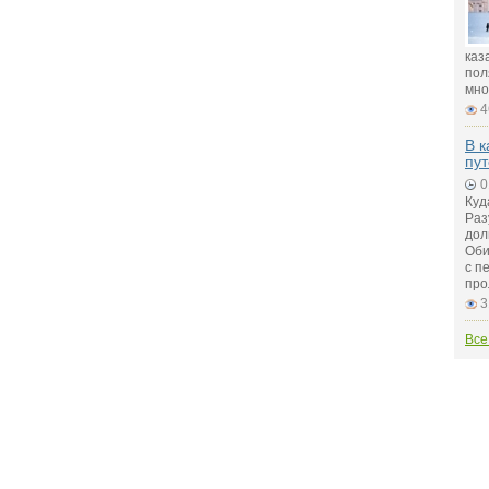
каз
пол
мно
4
В к
пу
0
Куд
Раз
дол
Оби
с п
про
3
Все