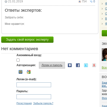
21.01.2019
754
0
Ф
О
Ответы экспертов:
О
Забрать себе:
В
Ф
Мне нравится:
Задать свой вопрос эксперту
ЭК
Нет комментариев
Анонимный вход:
Авторизация:
Логин и пароль
Все
ВО
Логин (e-mail):
Здр
жи..
Здр
Пароль:
жив
Фин
Регистрация
Забыли пароль?
Здр