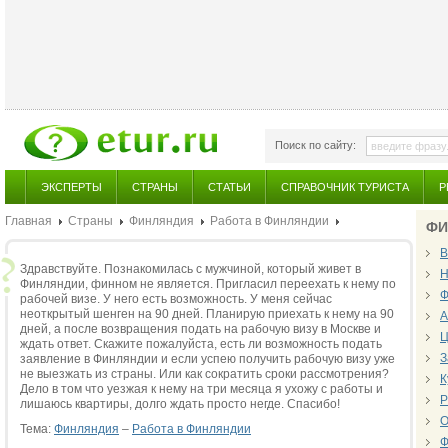
Поиск по сайту:
ЭКСПЕРТЫ
СТРАНЫ
СТАТЬИ
СПРАВОЧНИК ТУРИСТА
Р
Главная
Страны
Финляндия
Работа в Финляндии
ФИ
В
Здравствуйте. Познакомилась с мужчиной, который живет в
Н
Финляндии, финном не является. Пригласил переехать к нему по
Ф
рабочей визе. У него есть возможность. У меня сейчас
неоткрытый шенген на 90 дней. Планирую приехать к нему на 90
А
дней, а после возвращения подать на рабочую визу в Москве и
Ц
ждать ответ. Скажите пожалуйста, есть ли возможность подать
З
заявление в Финляндии и если успею получить рабочую визу уже
не выезжать из страны. Или как сократить сроки рассмотрения?
К
Дело в том что уезжая к нему на три месяца я ухожу с работы и
Р
лишаюсь квартиры, долго ждать просто негде. Спасибо!
О
Тема:
Финляндия
–
Работа в Финляндии
Ф