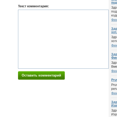
под
Текст комментария:
Здр
под
езди
Фин
Здр
хот.
Здр
хот
Фин
Здр
Фин
Здр
Вме
Фин
Оставить комментарий
Pru
Pru
per
Фин
Здр
Изр
Здр
Изр