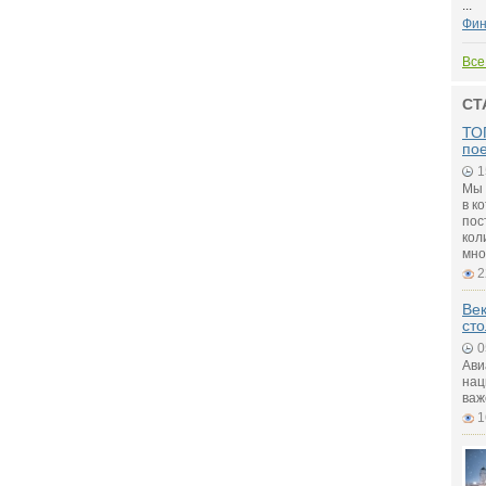
...
Фин
Все
СТ
ТОП
по
1
Мы 
в к
пос
кол
мно
2
Век
ст
0
Ави
нац
важ
1