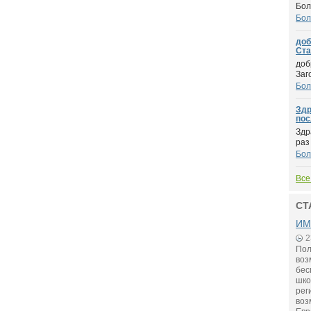
Бол
Бол
доб
Стар
доб
Заг
Бол
Здр
пос
Здр
раз
Бол
Все
СТ
ИМ
2
Пол
воз
бес
шко
рег
воз