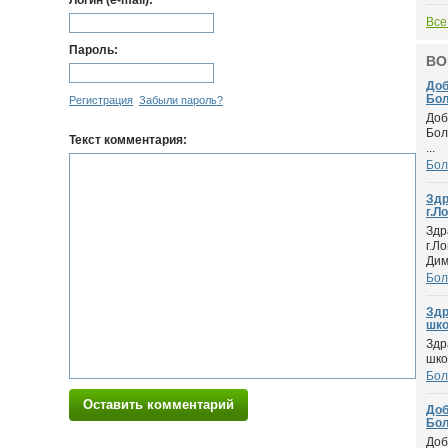
Логин (e-mail):
Все
Пароль:
ВО
Доб
Бол
Регистрация
Забыли пароль?
Доб
Бол
Текст комментария:
...
Бол
Здр
г.Ло
Здр
г.Л
Дим.
Бол
Здр
шко.
Здр
шко
Бол
Оставить комментарий
Доб
Бол
Доб