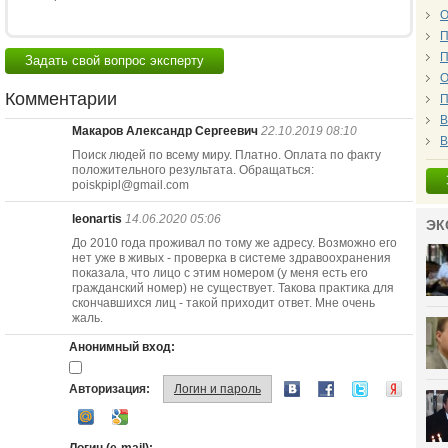
О
П
П
Задать свой вопрос эксперту
О
Комментарии
П
В
Макаров Александр Сергеевич
22.10.2019 08:10
В
Поиск людей по всему миру. Платно. Оплата по факту
положительного результата. Обращаться:
poiskpipl@gmail.com
leonartis
14.06.2020 05:06
ЭК
До 2010 года проживал по тому же адресу. Возможно его
нет уже в живых - проверка в системе здравоохранения
показала, что лицо с этим номером (у меня есть его
гражданский номер) не существует. Такова практика для
скончавшихся лиц - такой приходит ответ. Мне очень
жаль.
Анонимный вход:
Авторизация:
Логин и пароль