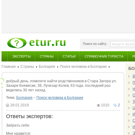
Поиск по сайту:
ЭКСПЕРТЫ
СТРАНЫ
СТАТЬИ
СПРАВОЧНИК ТУРИСТА
Р
Главная
Страны
Болгария
Поиск человека в Болгарии
БО
В
добрый день. помогите найти родственников в Стара Загора ул.
П
Захари Княжески, 38, Лучезар Колев, 63 года. последний раз
Н
виделись 30 лет назад.
О
Тема:
Болгария
–
Поиск человека в Болгарии
Т
28.01.2019
1010
2
Ц
И
Ответы экспертов:
С
Забрать себе:
И
Э
Мне нравится: