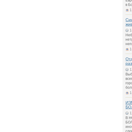
Евр
в Б
1
Си
жи
1
Неб
нет
неп
1
Отд
ра
1
Выб
все
гор
бол
1
ИЗ
БО
1
В 
БОЛ
ино
сло