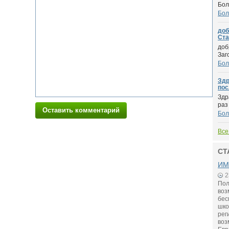
Бол
Бол
доб
Стар
доб
Заг
Бол
Здр
пос
Здр
раз
Оставить комментарий
Бол
Все
СТ
ИМ
2
Пол
воз
бес
шко
рег
воз