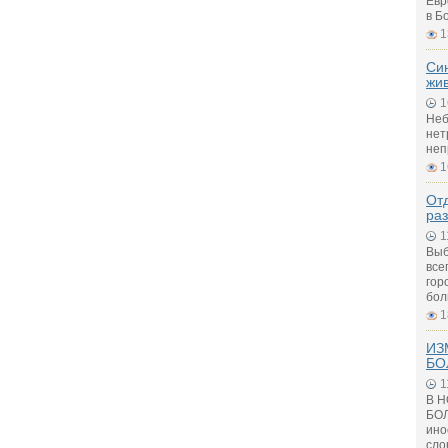
Евр
в Б
1
Си
жи
1
Неб
нет
неп
1
Отд
ра
1
Выб
все
гор
бол
1
ИЗ
БО
1
В 
БОЛ
ино
сло