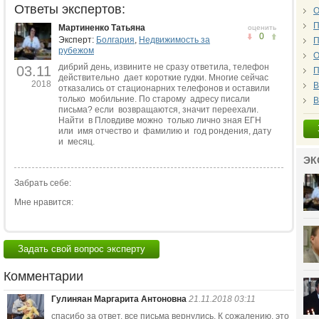
Ответы экспертов:
О
П
Мартиненко Татьяна
оценить
0
Эксперт:
Болгария
,
Недвижимость за
П
рубежом
О
дибрий день, извините не сразу ответила, телефон
03.11
П
действительно дает короткие гудки. Многие сейчас
2018
В
отказались от стационарних телефонов и оставили
только мобильние. По старому адресу писали
В
письма? если возвращаются, значит переехали.
Найти в Пловдиве можно только лично зная ЕГН
или имя отчество и фамилию и год рондения, дату
и месяц.
ЭК
Забрать себе:
Мне нравится:
Задать свой вопрос эксперту
Комментарии
Гулиняан Маргарита Антоновна
21.11.2018 03:11
спасибо за ответ. все письма вернулись. К сожалению, это