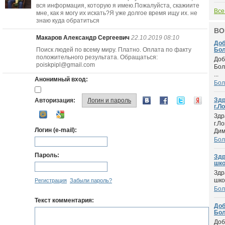
вся информация, которую я имею.Пожалуйста, скажиите
Все
мне, как я могу их искать?Я уже долгое время ищу их. не
знаю куда обратиться
ВО
Макаров Александр Сергеевич
22.10.2019 08:10
Доб
Поиск людей по всему миру. Платно. Оплата по факту
Бол
положительного результата. Обращаться:
Доб
poiskpipl@gmail.com
Бол
...
Анонимный вход:
Бол
Здр
Авторизация:
Логин и пароль
г.Ло
Здр
г.Л
Логин (e-mail):
Дим.
Бол
Пароль:
Здр
шко.
Здр
шко
Регистрация
Забыли пароль?
Бол
Текст комментария:
Доб
Бол
Доб