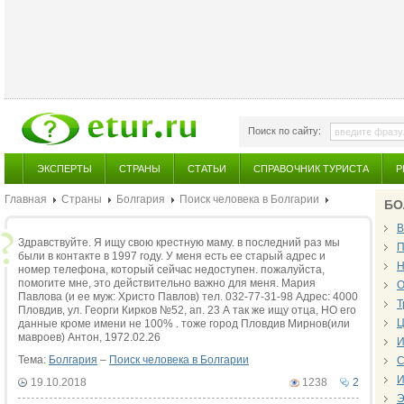
Поиск по сайту:
ЭКСПЕРТЫ
СТРАНЫ
СТАТЬИ
СПРАВОЧНИК ТУРИСТА
Р
Главная
Страны
Болгария
Поиск человека в Болгарии
БО
В
Здравствуйте. Я ищу свою крестную маму. в последний раз мы
П
были в контакте в 1997 году. У меня есть ее старый адрес и
Н
номер телефона, который сейчас недоступен. пожалуйста,
помогите мне, это действительно важно для меня. Мария
О
Павлова (и ее муж: Христо Павлов) тел. 032-77-31-98 Адрес: 4000
Т
Пловдив, ул. Георги Кирков №52, ап. 23 А так же ищу отца, НО его
Ц
данные кроме имени не 100% . тоже город Пловдив Мирнов(или
мавроев) Антон, 1972.02.26
И
Тема:
Болгария
–
Поиск человека в Болгарии
С
И
19.10.2018
1238
2
Э