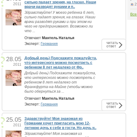
сильно падает зрения, на глазах. Наши
2011
2
врачи разводят руками и п..
Здравствуйте! У моего ребенка 6 лет,
Все
сильно падает зрения, на глазах. Наши
врачи разводят руками и при этом ни
чего не предпринимают. Возможно ли
что ...
Отвечает
Мантель Наталья
читать
Эксперт:
Германия
ответ
28.05
Добрый день) Подскажите пожалуйста,
что интересного можно посмотреть с
2011
ребенком 8 лет недалеко от Фр..
Добрый день) Подскажите пожалуйста,
что интересного можно посмотреть с
ребенком 8 лет недалеко от
Франкфурта-на-Майне (чтобы можно
было обернуться за ...
Отвечает
Мантель Наталья
читать
Эксперт:
Германия
ответ
25.05
Здравствуйте! Моя знакомая из
Германии хочет пригласить мою 12-
2011
летнюю дочь к себе в гости. Но дочь н..
Здравствуйте! Моя знакомая из