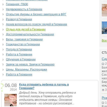
Германия: ПМЖ
Недвижимость в Германии
Открытие фирмы и бизнес-эмиграция в ФРГ
Развод в Германии
Архив вопросов по поиску людей в Германии
Отдых для детей в Германии
Достопримечательности Германии
Визы, таможня в Германии
Все
Гражданство в Германии
Погода в Германии
СТ
Работа в Германии
Сд
Обучение в Германии
2
Замуж за немца. Замуж в Германию
Бол
Цены. Магазины. Распродажи
жил
Работа в Германии
Сог
нас
Бер
06.08
Куда отправить ребенка в лагерь в
каж
Германии?
2014
3
Добрый день Хочу отправить ребенка в
летний лагерь в Германию, куда едут
Рож
отдыхать местные немцы. Основное
1
требование - ни одного русскоговоря...
В п