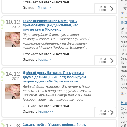
Отвечает
Мантель Наталья
цар
читать
Эксперт:
Германия
в ч
ответ
3
10.12
Какие авиакомпании могут дать
ВС
приемлемую цену учитывая, что
2012
0
прилетаем в Мюнхен...
К с
Здравствуйте! Очень нужна ваша
сов
помощь и совет! Наш хореографический
кли
коллектив собирается на фестиваль-
обв
конкурс в Мюнхен "Чудесная Бавария"...
про
Отвечает
Мантель Наталья
Зак
без
читать
Эксперт:
Германия
ответ
буд
каз
маг
14.12
Добрый день, Наталья. Я с мужем и
соо
двумя детьми (13 и 6 лет) планируем
2011
Гер
открыть для себя Германию в ко..
зав
Добрый день, Наталья. Я с мужем и двумя
сов
детьми (13 и 6 лет) планируем открыть
2
для себя Германию в конце мая 2012 года.
Посоветуйте, пжста,куда нам пое...
На
Отвечает
Мантель Наталья
2
читать
Эксперт:
Германия
При
ответ
нас
осн
17.08
Здравствуйте! У моего ребенка 6 лет,
учё