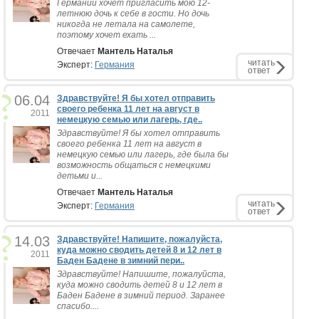
Германии хочет пригласить мою 12-
летнюю дочь к себе в гости. Но дочь
никогда не летала на самолете,
поэтому хочет ехать ...
Отвечает
Мантель Наталья
читать
Эксперт:
Германия
ответ
06.04
Здравствуйте! Я бы хотел отправить
своего ребенка 11 лет на август в
2011
немецкую семью или лагерь, где..
Здравствуйте! Я бы хотел отправить
своего ребенка 11 лет на август в
немецкую семью или лагерь, где была бы
возможность общаться с немецкими
детьми и...
Отвечает
Мантель Наталья
читать
Эксперт:
Германия
ответ
14.03
Здравствуйте! Напишите, пожалуйста,
куда можно сводить детей 8 и 12 лет в
2011
Баден Бадене в зимний пери..
Здравствуйте! Напишите, пожалуйста,
куда можно сводить детей 8 и 12 лет в
Баден Бадене в зимний период. Заранее
спасибо....