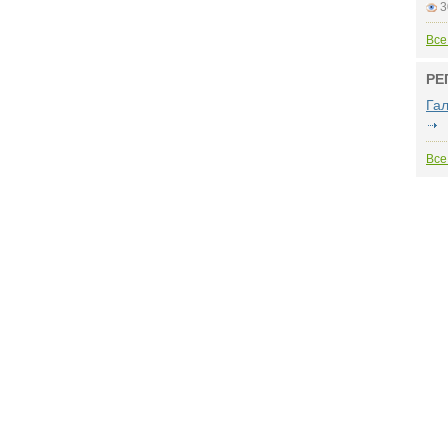
3
Все
РЕ
Га
Все