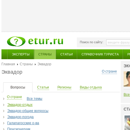
Поиск по сайту:
ЭКСПЕРТЫ
СТРАНЫ
СТАТЬИ
СПРАВОЧНИК ТУРИСТА
Р
Главная
Страны
Эквадор
ЭК
Эквадор
О стране
Вопросы
Статьи
Регионы
Виды отдыха
Все
О стране
Все темы
Эквадор-отдых
СТ
Эквадор-общие вопросы
Эквадор-погода
Галапагосские о-ва
Пенсионерам