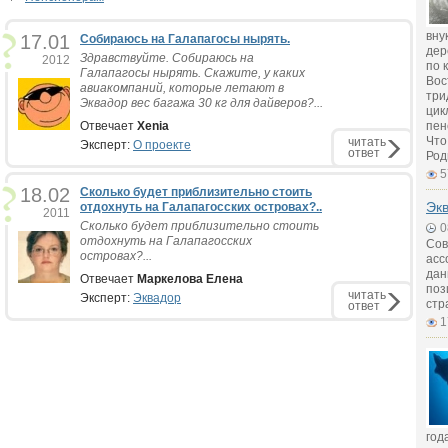
вну
17.01
Собираюсь на Галапагосы нырять.
дер
Здравствуйте. Собираюсь на
2012
по 
Галапагосы нырять. Скажите, у каких
Вос
авиакомпаний, которые летают в
три
Эквадор вес багажа 30 кг для дайверов?...
цик
Отвечает
Xenia
пен
Что
читать
Эксперт:
О проекте
ответ
Род
5
18.02
Сколько будет приблизительно стоить
Экв
отдохнуть на Галапагосских островах?..
2011
Сколько будет приблизительно стоить
0
отдохнуть на Галапагосских
Сов
островах?...
асс
дан
Отвечает
Маркелова Елена
поз
читать
Эксперт:
Эквадор
стр
ответ
1
год